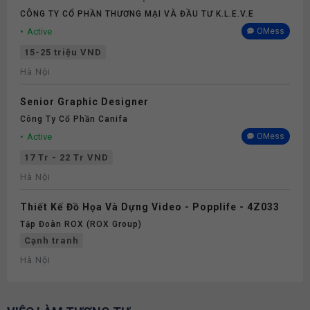
CÔNG TY CỔ PHẦN THƯƠNG MẠI VÀ ĐẦU TƯ K.L.E.V.E
Active
OMess
15-25 triệu VND
Hà Nội
Senior Graphic Designer
Công Ty Cổ Phần Canifa
Active
OMess
17 Tr - 22 Tr VND
Hà Nội
Thiết Kế Đồ Họa Và Dựng Video - Popplife - 4Z033
Tập Đoàn ROX (ROX Group)
Cạnh tranh
Hà Nội