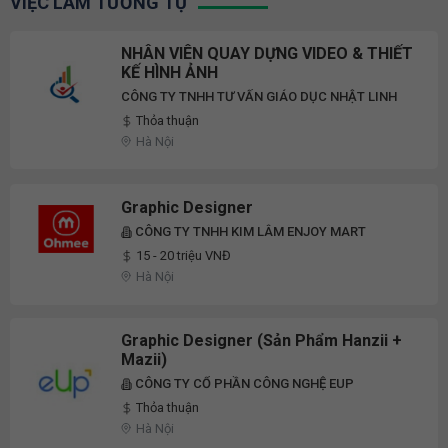
VIỆC LÀM TƯƠNG TỰ
NHÂN VIÊN QUAY DỰNG VIDEO & THIẾT
KẾ HÌNH ẢNH
CÔNG TY TNHH TƯ VẤN GIÁO DỤC NHẬT LINH
Thỏa thuận
Hà Nội
Graphic Designer
CÔNG TY TNHH KIM LÂM ENJOY MART
15 - 20 triệu VNĐ
Hà Nội
Graphic Designer (Sản Phẩm Hanzii +
Mazii)
CÔNG TY CỔ PHẦN CÔNG NGHỆ EUP
Thỏa thuận
Hà Nội