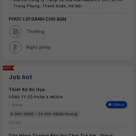
Trọng Phụng, Thanh Xuân, Hà Nội
PHÚC LỢI DÀNH CHO BẠN
Thưởng
Nghỉ phép
HOT
Job hot
Thiết Kế Đồ Họa
CÔNG TY CỔ PHẦN X-MEDIA
Active
OMess
8.000.000đ - 10.000.000đ/tháng
Hà Nội
Cửa Hàng Trưởng Khu Vui Chơi Trẻ Em_ Store