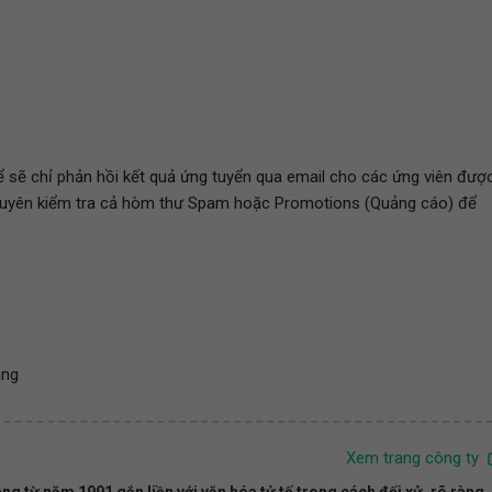
hể sẽ chỉ phản hồi kết quả ứng tuyển qua email cho các ứng viên đượ
g xuyên kiểm tra cả hòm thư Spam hoặc Promotions (Quảng cáo) để
áng
Xem trang công ty
ng từ năm 1991 gắn liền với văn hóa tử tế trong cách đối xử, rõ ràng