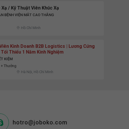
Xạ / Kỹ Thuật Viên Khúc Xạ
ẦN BỆNH VIỆN MẮT CAO THẮNG
Hồ Chí Minh
Viên Kinh Doanh B2B Logistics | Lương Cứng
| Tối Thiểu 1 Năm Kinh Nghiệm
ẾT KIỆM
D + Thưởng
Hà Nội, Hồ Chí Minh
hotro@joboko.com