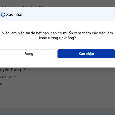
 letter
Tiện ích/Cẩm nang
Xác nhận
Hồ Chí Minh
Ngành ngh
Việc làm hiện tại đã hết hạn, bạn có muốn xem thêm các việc làm
khác tương tự không?
Đóng
Xác nhận
Đồng Hồ Hải Triều Tuyển Dụng
Kỹ Thuật Viên Khú
6
 Tuyển Dụng
ồ Chí Minh
ớc