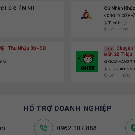
C HỒ CHÍ MINH
Cử Nhân Khúc 
CÔNG TY CỔ PH
Thoả thuận
Còn 4 ngày
 | Thu Nhập 20 - 50
Chuyên 
HOT
Đến 20 Triệu 
NAM
GIAO HÀNG TI
7 - 20 triệu VN
Còn 11 ngày
HỖ TRỢ DOANH NGHIỆP
om
0962.107.888