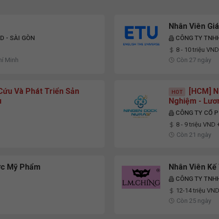
Nhân Viên Gi
D - SÀI GÒN
CÔNG TY TNHH
8 - 10 triệu VND
hí Minh
Còn 27 ngày
Cứu Và Phát Triển Sản
[HCM] N
HOT
u
Nghiệm - Lươ
CÔNG TY CỔ 
8 - 9 triệu VND
Còn 21 ngày
ợc Mỹ Phẩm
Nhân Viên Kế
CÔNG TY TNH
12-14 triệu VN
Còn 25 ngày