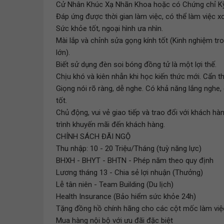
Cử Nhân Khúc Xạ Nhãn Khoa hoặc có Chứng chỉ Kỹ
Đáp ứng được thời gian làm việc, có thể làm việc x
Sức khỏe tốt, ngoại hình ưa nhìn.
Mài lắp và chỉnh sửa gọng kính tốt (Kinh nghiệm tr
lớn).
Biết sử dụng đèn soi bóng đồng tử là một lợi thế.
Chịu khó và kiên nhẫn khi học kiến thức mới. Cẩn th
Giọng nói rõ ràng, dễ nghe. Có khả năng lắng nghe, g
tốt.
Chủ động, vui vẻ giao tiếp và trao đổi với khách hà
trình khuyến mãi đến khách hàng.
CHÍNH SÁCH ĐÃI NGỘ
Thu nhập: 10 - 20 Triệu/Tháng (tuỳ năng lực)
BHXH - BHYT - BHTN - Phép năm theo quy định
Lương tháng 13 - Chia sẻ lợi nhuận (Thưởng)
Lễ tân niên - Team Building (Du lịch)
Health Insurance (Bảo hiểm sức khỏe 24h)
Tặng đồng hồ chính hãng cho các cột mốc làm việ
Mua hàng nội bộ với ưu đãi đặc biệt