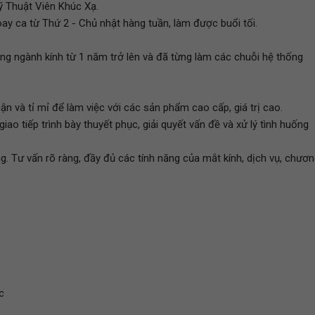
 Thuật Viên Khúc Xạ.
oay ca từ Thứ 2 - Chủ nhật hàng tuần, làm được buổi tối.
ong ngành kính từ 1 năm trở lên và đã từng làm các chuỗi hệ thống
ận và tỉ mỉ để làm việc với các sản phẩm cao cấp, giá trị cao.
iao tiếp trình bày thuyết phục, giải quyết vấn đề và xử lý tình huống
ng. Tư vấn rõ ràng, đầy đủ các tính năng của mắt kính, dịch vụ, chươ
c