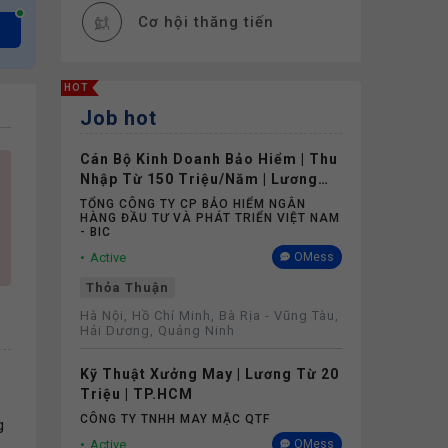
Cơ hội thăng tiến
Đào tạo
HOT
Job hot
Thiết bị làm việc
Cán Bộ Kinh Doanh Bảo Hiểm | Thu
Thưởng
Nhập Từ 150 Triệu/Năm | Lương
Cứng Không Phụ Thuộc Doanh Số
TỔNG CÔNG TY CP BẢO HIỂM NGÂN
HÀNG ĐẦU TƯ VÀ PHÁT TRIỂN VIỆT NAM
Phụ cấp
- BIC
Active
OMess
Nghỉ phép
Thỏa Thuận
Hà Nội, Hồ Chí Minh, Bà Rịa - Vũng Tàu,
Hải Dương, Quảng Ninh
Bảo hiểm
Kỹ Thuật Xưởng May | Lương Từ 20
Triệu | TP.HCM
CÔNG TY TNHH MAY MẶC QTF
g
Active
OMess