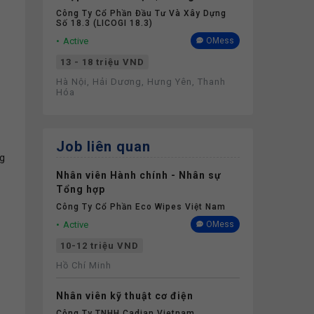
Kinh Nghiệm
Công Ty Cổ Phần Đầu Tư Và Xây Dựng
Số 18.3 (LICOGI 18.3)
Active
OMess
13 - 18 triệu VND
Hà Nội, Hải Dương, Hưng Yên, Thanh
Hóa
Job liên quan
ng
Nhân viên Hành chính - Nhân sự
Tổng hợp
Công Ty Cổ Phần Eco Wipes Việt Nam
Active
OMess
10-12 triệu VND
Hồ Chí Minh
Nhân viên kỹ thuật cơ điện
Công Ty TNHH Cadian Vietnam