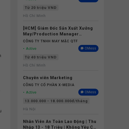
Từ 20 triệu VND
Hồ Chí Minh
[HCM] Giám Đốc Sản Xuất Xưởng
May/Production Manager
(Garments) - Lương 40M+
CÔNG TY TNHH MAY MẶC QTF
Active
OMess
h
Từ 40 triệu VND
Hồ Chí Minh
Chuyên viên Marketing
CÔNG TY CỔ PHẦN X-MEDIA
h
Active
OMess
13.000.000 - 18.000.000đ/tháng
Hà Nội
u
Nhân Viên An Toàn Lao Động | Thu
Nhập 13 - 18 Triệu | Không Yêu Cầu