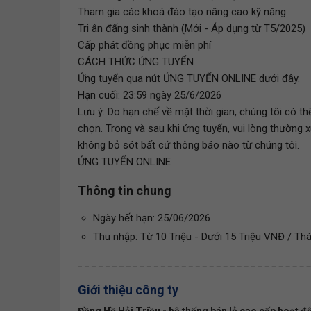
Tham gia các khoá đào tạo nâng cao kỹ năng
Tri ân đấng sinh thành (Mới - Áp dụng từ T5/2025)
Cấp phát đồng phục miễn phí
CÁCH THỨC ỨNG TUYỂN
Ứng tuyển qua nút ỨNG TUYỂN ONLINE dưới đây.
Hạn cuối: 23:59 ngày 25/6/2026
Lưu ý: Do hạn chế về mặt thời gian, chúng tôi có t
chọn. Trong và sau khi ứng tuyển, vui lòng thườn
không bỏ sót bất cứ thông báo nào từ chúng tôi.
ỨNG TUYỂN ONLINE
Thông tin chung
Ngày hết hạn: 25/06/2026
Thu nhập: Từ 10 Triệu - Dưới 15 Triệu VNĐ / Th
Giới thiệu công ty
Đồng Hồ Hải Triều - hệ thống bán lẻ cao cấp hoạt độ