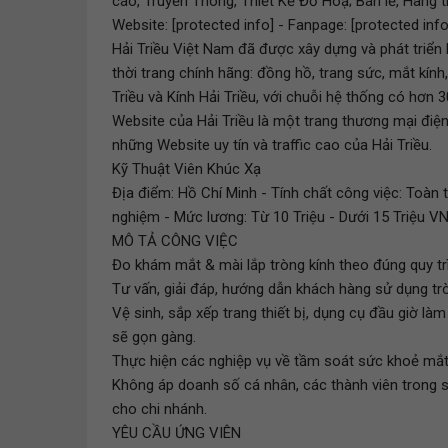
cáo, Truyền Thông, Thiết Kế Đồ Hoạ; Bán lẻ, Hàng 
Website: [protected info] - Fanpage: [protected info
Hải Triều Việt Nam đã được xây dựng và phát triển
thời trang chính hãng: đồng hồ, trang sức, mắt kính
Triều và Kính Hải Triều, với chuỗi hệ thống có hơn 
Website của Hải Triều là một trang thương mại điện
những Website uy tín và traffic cao của Hải Triều.
Kỹ Thuật Viên Khúc Xạ
Địa điểm: Hồ Chí Minh - Tính chất công việc: Toàn 
nghiệm - Mức lương: Từ 10 Triệu - Dưới 15 Triệu VN
MÔ TẢ CÔNG VIỆC
Đo khám mắt & mài lắp tròng kính theo đúng quy tr
Tư vấn, giải đáp, hướng dẫn khách hàng sử dụng tr
Vệ sinh, sắp xếp trang thiết bị, dụng cụ đầu giờ l
sẽ gọn gàng.
Thực hiện các nghiệp vụ về tầm soát sức khoẻ mắt 
Không áp doanh số cá nhân, các thành viên trong 
cho chi nhánh.
YÊU CẦU ỨNG VIÊN