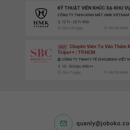
KỸ THUẬT VIÊN KHÚC XẠ-KHU VỰ
CÔNG TY TNHH KÍNH MẮT HMK VIETNAM
12 Tr - 20 Tr VND
Còn 24 ngày
Hồ Chí Minh
Chuyên Viên Tư Vấn Thẩm Mỹ
HOT
Triệu++ | TP.HCM
CÔNG TY TNHH Y TẾ SHOUBIKAI VIỆT 
10 - 50 triệu VND++
Còn 7 ngày
Hồ Chí Minh
quanly@joboko.c