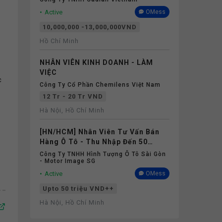
Active
OMess
10,000,000 -13,000,000VND
Hồ Chí Minh
NHÂN VIÊN KINH DOANH - LÀM
VIỆC
c
Công Ty Cổ Phần Chemilens Việt Nam
12 Tr - 20 Tr VND
Hà Nội, Hồ Chí Minh
[HN/HCM] Nhân Viên Tư Vấn Bán
Hàng Ô Tô - Thu Nhập Đến 50
Triệu++, Thử Việc 100% Lương
Công Ty TNHH Hình Tượng Ô Tô Sài Gòn
- Motor Image SG
Active
OMess
Upto 50 triệu VND++
Hà Nội, Hồ Chí Minh