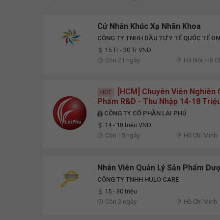
Cử Nhân Khúc Xạ Nhãn Khoa
CÔNG TY TNHH ĐẦU TƯ Y TẾ QUỐC TẾ DN
15 Tr - 30 Tr VND
Còn 21 ngày
Hà Nội, Hồ C
[HCM] Chuyên Viên Nghiên 
HOT
Phẩm R&D - Thu Nhập 14-18 Triệ
CÔNG TY CỔ PHẦN LAI PHÚ
14 - 18 triệu VND
Còn 15 ngày
Hồ Chí Minh
Nhân Viên Quản Lý Sản Phẩm Dư
CÔNG TY TNHH HULO CARE
15 - 30 triệu
Còn 3 ngày
Hồ Chí Minh