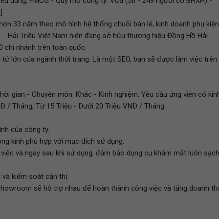
tiêu dùng, FMCG - Quy mô công ty: Vừa (50 - 249 người có BHXH) -
]
 hơn 33 năm theo mô hình hệ thống chuỗi bán lẻ, kinh doanh phụ kiện
,.... Hải Triều Việt Nam hiện đang sở hữu thương hiệu Đồng Hồ Hải
30 chi nhánh trên toàn quốc.
 tử lớn của ngành thời trang. Là một SEO, bạn sẽ được làm việc trên
thời gian - Chuyên môn: Khác - Kinh nghiệm: Yêu cầu ứng viên có kin
Đ / Tháng; Từ 15 Triệu - Dưới 20 Triệu VNĐ / Tháng
ình của công ty.
òng kính phù hợp với mục đích sử dụng.
àm việc và ngay sau khi sử dụng, đảm bảo dụng cụ khám mắt luôn sạc
và kiểm soát cận thị.
showroom sẽ hỗ trợ nhau để hoàn thành công việc và tăng doanh th