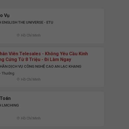
áo Vụ
 ENGLISH THE UNIVERSE - ETU
Hồ Chí Minh
hân Viên Telesales - Không Yêu Cầu Kinh
ng Cứng Từ 8 Triệu - Đi Làm Ngay
PHẦN DỊCH VỤ CÔNG NGHỆ CAO AN LẠC KHANG
 + Thưởng
Hồ Chí Minh
 Toán
H LMCHING
D
Hồ Chí Minh