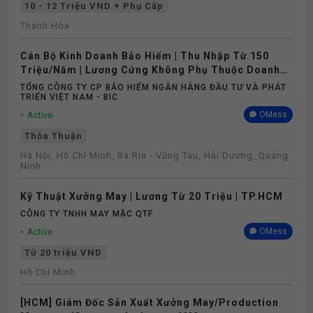
10 - 12 Triệu VND + Phụ Cấp
Thanh Hóa
Cán Bộ Kinh Doanh Bảo Hiểm | Thu Nhập Từ 150
Triệu/Năm | Lương Cứng Không Phụ Thuộc Doanh
Số
TỔNG CÔNG TY CP BẢO HIỂM NGÂN HÀNG ĐẦU TƯ VÀ PHÁT
TRIỂN VIỆT NAM - BIC
Active
OMess
Thỏa Thuận
Hà Nội, Hồ Chí Minh, Bà Rịa - Vũng Tàu, Hải Dương, Quảng
Ninh
Kỹ Thuật Xưởng May | Lương Từ 20 Triệu | TP.HCM
CÔNG TY TNHH MAY MẶC QTF
Active
OMess
Từ 20 triệu VND
Hồ Chí Minh
[HCM] Giám Đốc Sản Xuất Xưởng May/Production