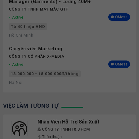
Manager (Garments) - Lương 40M+
CÔNG TY TNHH MAY MẶC QTF
Active
OMess
Từ 40 triệu VND
Hồ Chí Minh
Chuyên viên Marketing
CÔNG TY CỔ PHẦN X-MEDIA
Active
OMess
13.000.000 - 18.000.000đ/tháng
Hà Nội
VIỆC LÀM TƯƠNG TỰ
Nhân Viên Hỗ Trợ Sản Xuất
CÔNG TY TNHH I & J HCM
Thỏa thuận