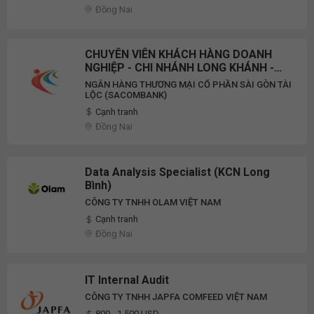
Đồng Nai
CHUYÊN VIÊN KHÁCH HÀNG DOANH
NGHIỆP - CHI NHÁNH LONG KHÁNH -
VÙNG ĐÔNG NAM BỘ 1
NGÂN HÀNG THƯƠNG MẠI CỔ PHẦN SÀI GÒN TÀI
LỘC (SACOMBANK)
Cạnh tranh
Đồng Nai
Data Analysis Specialist (KCN Long
Bình)
CÔNG TY TNHH OLAM VIỆT NAM
Cạnh tranh
Đồng Nai
IT Internal Audit
CÔNG TY TNHH JAPFA COMFEED VIỆT NAM
800 - 1.500 USD