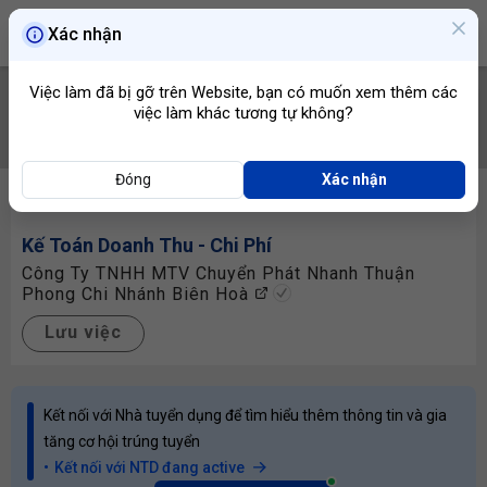
Xác nhận
Việc làm đã bị gỡ trên Website, bạn có muốn xem thêm các
việc làm khác tương tự không?
TÌM VIỆC
Đóng
Xác nhận
Kế Toán Doanh Thu
- Chi Phí
Công Ty TNHH MTV Chuyển Phát Nhanh Thuận
Phong Chi Nhánh Biên Hoà
Lưu việc
Kết nối với Nhà tuyển dụng để tìm hiểu thêm thông tin và gia
tăng cơ hội trúng tuyển
Kết nối với NTD đang active