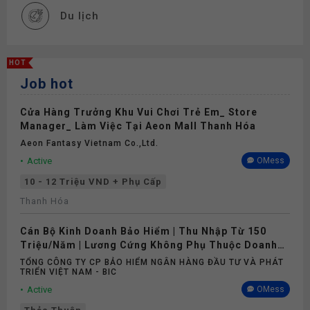
Du lịch
HOT
Job hot
Cửa Hàng Trưởng Khu Vui Chơi Trẻ Em_ Store
Manager_ Làm Việc Tại Aeon Mall Thanh Hóa
Aeon Fantasy Vietnam Co.,ltd.
Active
OMess
10 - 12 Triệu VND + Phụ Cấp
Thanh Hóa
Cán Bộ Kinh Doanh Bảo Hiểm | Thu Nhập Từ 150
Triệu/Năm | Lương Cứng Không Phụ Thuộc Doanh
Số
TỔNG CÔNG TY CP BẢO HIỂM NGÂN HÀNG ĐẦU TƯ VÀ PHÁT
TRIỂN VIỆT NAM - BIC
Active
OMess