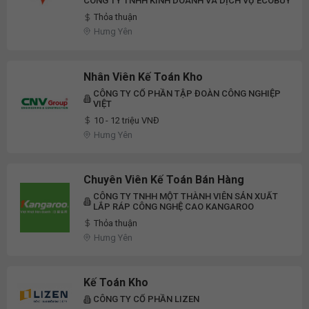
CÔNG TY TNHH KINH DOANH VÀ DỊCH VỤ ECOBUY
Thỏa thuận
Hưng Yên
Nhân Viên Kế Toán Kho
CÔNG TY CỔ PHẦN TẬP ĐOÀN CÔNG NGHIỆP
VIỆT
10 - 12 triệu VNĐ
Hưng Yên
Chuyên Viên Kế Toán Bán Hàng
CÔNG TY TNHH MỘT THÀNH VIÊN SẢN XUẤT
LẮP RÁP CÔNG NGHỆ CAO KANGAROO
Thỏa thuận
Hưng Yên
Kế Toán Kho
CÔNG TY CỔ PHẦN LIZEN