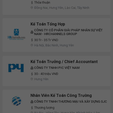
Thỏa thuận
Đồng Nai, Hưng Yên, Lào Cai, Tây Ninh
Kế Toán Tổng Hợp
CÔNG TY CỔ PHẦN GIẢI PHÁP NHÂN SỰ VIỆT
NAM - HRCHANNELS GROUP
30 Tr - 35 Tr VND
Hà Nội, Bắc Ninh, Hưng Yên
Kế Toán Trưởng / Chief Accountant
CÔNG TY TNHH PIC VIỆT NAM
30 - 40 triệu VNĐ
Hưng Yên
Nhân Viên Kế Toán Công Trường
CÔNG TY TNHH THƯƠNG MẠI VÀ XÂY DỰNG SJC
Thương lượng
Bà Rịa - Vũng Tàu, Hưng Yên, Khánh Hòa, Lâm