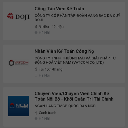
Cộng Tác Viên Kế Toán
CÔNG TY CỔ PHẦN TẬP ĐOÀN VÀNG BẠC ĐÁ QUÝ
DOJI
9 triệu - 12 triệu
Hà Nội
Nhân Viên Kế Toán Công Nợ
CÔNG TY TNHH THƯƠNG MẠI VÀ GIẢI PHÁP TỰ
ĐỘNG HOÁ VIỆT NAM (VATCOM CO.,LTD)
Tới 15tr /tháng
Hà Nội
Chuyên Viên/Chuyên Viên Chính Kế
Toán Nội Bộ - Khối Quản Trị Tài Chính
NGÂN HÀNG TMCP QUỐC DÂN NCB
Cạnh tranh
Hà Nội