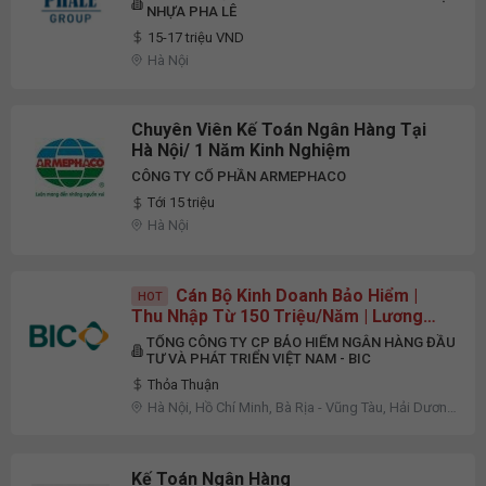
NHỰA PHA LÊ
15-17 triệu VND
Hà Nội
Chuyên Viên Kế Toán Ngân Hàng Tại
Hà Nội/ 1 Năm Kinh Nghiệm
CÔNG TY CỔ PHẦN ARMEPHACO
Tới 15 triệu
Hà Nội
Cán Bộ Kinh Doanh Bảo Hiểm |
HOT
Thu Nhập Từ 150 Triệu/Năm | Lương
Cứng Không Phụ Thuộc Doanh Số
TỔNG CÔNG TY CP BẢO HIỂM NGÂN HÀNG ĐẦU
TƯ VÀ PHÁT TRIỂN VIỆT NAM - BIC
Thỏa Thuận
Hà Nội, Hồ Chí Minh, Bà Rịa - Vũng Tàu, Hải Dương,
Quảng Ninh
Kế Toán Ngân Hàng