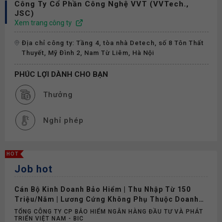
Công Ty Cổ Phần Công Nghệ VVT (VVTech.,
JSC)
Xem trang công ty
Địa chỉ công ty: Tầng 4, tòa nhà Detech, số 8 Tôn Thất
Thuyết, Mỹ Đình 2, Nam Từ Liêm, Hà Nội
PHÚC LỢI DÀNH CHO BẠN
Thưởng
Nghỉ phép
HOT
Job hot
Cán Bộ Kinh Doanh Bảo Hiểm | Thu Nhập Từ 150
Triệu/Năm | Lương Cứng Không Phụ Thuộc Doanh
Số
TỔNG CÔNG TY CP BẢO HIỂM NGÂN HÀNG ĐẦU TƯ VÀ PHÁT
TRIỂN VIỆT NAM - BIC