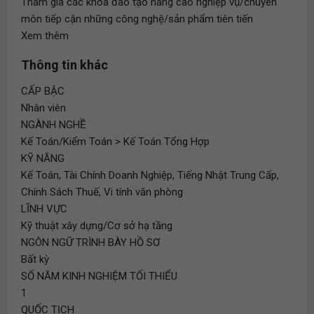
Tham gia các khóa đào tạo nâng cao nghiệp vụ/chuyên
môn tiếp cận những công nghệ/sản phẩm tiên tiến
Xem thêm
Thông tin khác
CẤP BẬC
Nhân viên
NGÀNH NGHỀ
Kế Toán/Kiểm Toán > Kế Toán Tổng Hợp
KỸ NĂNG
Kế Toán, Tài Chính Doanh Nghiệp, Tiếng Nhật Trung Cấp,
Chính Sách Thuế, Vi tính văn phòng
LĨNH VỰC
Kỹ thuật xây dựng/Cơ sở hạ tầng
NGÔN NGỮ TRÌNH BÀY HỒ SƠ
Bất kỳ
SỐ NĂM KINH NGHIỆM TỐI THIỂU
1
QUỐC TỊCH