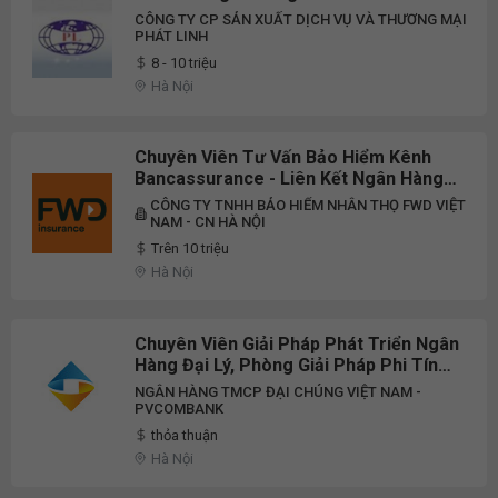
CÔNG TY CP SẢN XUẤT DỊCH VỤ VÀ THƯƠNG MẠI
PHÁT LINH
8 - 10 triệu
Hà Nội
Chuyên Viên Tư Vấn Bảo Hiểm Kênh
Bancassurance - Liên Kết Ngân Hàng
Vietcombank
CÔNG TY TNHH BẢO HIỂM NHÂN THỌ FWD VIỆT
NAM - CN HÀ NỘI
Trên 10 triệu
Hà Nội
Chuyên Viên Giải Pháp Phát Triển Ngân
Hàng Đại Lý, Phòng Giải Pháp Phi Tín
Dụng, Khối Khách Hàng Cá Nhân
NGÂN HÀNG TMCP ĐẠI CHÚNG VIỆT NAM -
PVCOMBANK
thỏa thuận
Hà Nội