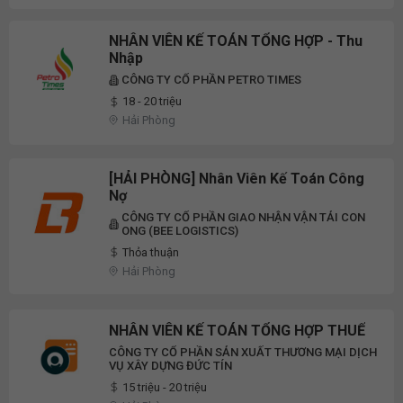
NHÂN VIÊN KẾ TOÁN TỔNG HỢP - Thu
Nhập
CÔNG TY CỔ PHẦN PETRO TIMES
18 - 20 triệu
Hải Phòng
[HẢI PHÒNG] Nhân Viên Kế Toán Công
Nợ
CÔNG TY CỔ PHẦN GIAO NHẬN VẬN TẢI CON
ONG (BEE LOGISTICS)
Thỏa thuận
Hải Phòng
NHÂN VIÊN KẾ TOÁN TỔNG HỢP THUẾ
CÔNG TY CỔ PHẦN SẢN XUẤT THƯƠNG MẠI DỊCH
VỤ XÂY DỰNG ĐỨC TÍN
15 triệu - 20 triệu