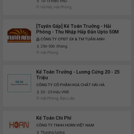
10-15 triệu VND
Hà Nội, Hải Phòng
[Tuyển Gấp] Kế Toán Trưởng - Hải
Phòng - Thu Nhập Hấp Đẫn Upto 50M
CÔNG TY CPĐT SX & TM TUẤN ANH
25tr-50tr /tháng
Hải Phòng
Kế Toán Trưởng - Lương Cứng 20 - 25
Triệu
CÔNG TY CỔ PHẦN HOÁ CHẤT HẢI HÀ
20 - 25 triệu VNĐ
Hải Phòng, Bạc Liêu
Kế Toán Chi Phí
CÔNG TY TNHH HORN VIỆT NAM
Thương lượng