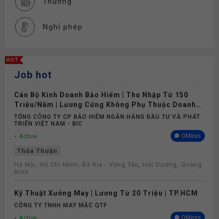
Thưởng
Nghỉ phép
HOT
Job hot
Cán Bộ Kinh Doanh Bảo Hiểm | Thu Nhập Từ 150
Triệu/Năm | Lương Cứng Không Phụ Thuộc Doanh
Số
TỔNG CÔNG TY CP BẢO HIỂM NGÂN HÀNG ĐẦU TƯ VÀ PHÁT
TRIỂN VIỆT NAM - BIC
Active
OMess
Thỏa Thuận
Hà Nội, Hồ Chí Minh, Bà Rịa - Vũng Tàu, Hải Dương, Quảng
Ninh
Kỹ Thuật Xưởng May | Lương Từ 20 Triệu | TP.HCM
CÔNG TY TNHH MAY MẶC QTF
Active
OMess