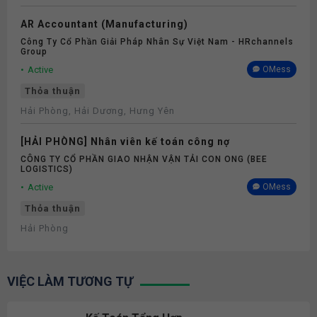
AR Accountant (Manufacturing)
Công Ty Cổ Phần Giải Pháp Nhân Sự Việt Nam - HRchannels
Group
Active
OMess
Thỏa thuận
Hải Phòng, Hải Dương, Hưng Yên
[HẢI PHÒNG] Nhân viên kế toán công nợ
CÔNG TY CỔ PHẦN GIAO NHẬN VẬN TẢI CON ONG (BEE
LOGISTICS)
Active
OMess
Thỏa thuận
Hải Phòng
VIỆC LÀM TƯƠNG TỰ