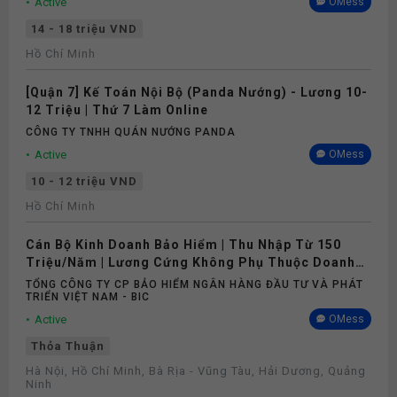
Active
OMess
14 - 18 triệu VND
Hồ Chí Minh
[Quận 7] Kế Toán Nội Bộ (Panda Nướng) - Lương 10-
12 Triệu | Thứ 7 Làm Online
CÔNG TY TNHH QUÁN NƯỚNG PANDA
Active
OMess
10 - 12 triệu VND
Hồ Chí Minh
Cán Bộ Kinh Doanh Bảo Hiểm | Thu Nhập Từ 150
Triệu/Năm | Lương Cứng Không Phụ Thuộc Doanh
Số
TỔNG CÔNG TY CP BẢO HIỂM NGÂN HÀNG ĐẦU TƯ VÀ PHÁT
TRIỂN VIỆT NAM - BIC
Active
OMess
Thỏa Thuận
Hà Nội, Hồ Chí Minh, Bà Rịa - Vũng Tàu, Hải Dương, Quảng
Ninh