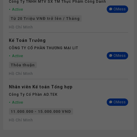
Chính - Nhân Sự Full-time 2026
Công Ty TNHH MTV SX TM Thực Phẩm Công Danh
Active
OMess
Từ 20 Triệu VNĐ trở lên / Tháng
Hồ Chí Minh
Kế Toán Trưởng
CÔNG TY CỔ PHẦN THƯƠNG MẠI LIT
Active
OMess
Thỏa thuận
Hồ Chí Minh
Nhân viên Kế toán Tổng hợp
Công Ty Cổ Phần AD.TEK
Active
OMess
11.000.000 - 15.000.000 VND
Hồ Chí Minh