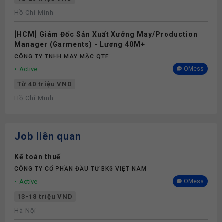
Hồ Chí Minh
[HCM] Giám Đốc Sản Xuất Xưởng May/Production
Manager (Garments) - Lương 40M+
CÔNG TY TNHH MAY MẶC QTF
Active
OMess
Từ 40 triệu VND
Hồ Chí Minh
Job liên quan
Kế toán thuế
CÔNG TY CỔ PHẦN ĐẦU TƯ BKG VIỆT NAM
Active
OMess
13-18 triệu VND
Hà Nội