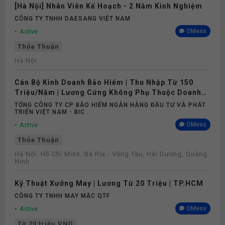
[Hà Nội] Nhân Viên Kế Hoạch - 2 Năm Kinh Nghiệm
CÔNG TY TNHH DAESANG VIỆT NAM
Active
OMess
Thỏa Thuận
Hà Nội
Cán Bộ Kinh Doanh Bảo Hiểm | Thu Nhập Từ 150
Triệu/Năm | Lương Cứng Không Phụ Thuộc Doanh
Số
TỔNG CÔNG TY CP BẢO HIỂM NGÂN HÀNG ĐẦU TƯ VÀ PHÁT
TRIỂN VIỆT NAM - BIC
Active
OMess
Thỏa Thuận
Hà Nội, Hồ Chí Minh, Bà Rịa - Vũng Tàu, Hải Dương, Quảng
Ninh
Kỹ Thuật Xưởng May | Lương Từ 20 Triệu | TP.HCM
CÔNG TY TNHH MAY MẶC QTF
Active
OMess
Từ 20 triệu VND