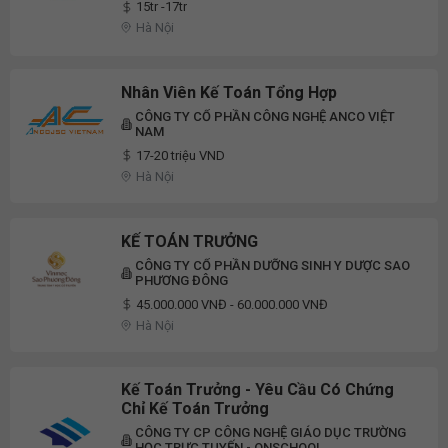
15tr -17tr
Hà Nội
Nhân Viên Kế Toán Tổng Hợp
CÔNG TY CỔ PHẦN CÔNG NGHỆ ANCO VIỆT
NAM
17-20 triệu VND
Hà Nội
KẾ TOÁN TRƯỞNG
CÔNG TY CỔ PHẦN DƯỠNG SINH Y DƯỢC SAO
PHƯƠNG ĐÔNG
45.000.000 VNĐ - 60.000.000 VNĐ
Hà Nội
Kế Toán Trưởng - Yêu Cầu Có Chứng
Chỉ Kế Toán Trưởng
CÔNG TY CP CÔNG NGHỆ GIÁO DỤC TRƯỜNG
HỌC TRỰC TUYẾN - ONSCHOOL