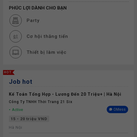
PHÚC LỢI DÀNH CHO BẠN
Party
Cơ hội thăng tiến
Thiết bị làm việc
Thưởng
HOT
Job hot
Nghỉ phép
Kế Toán Tổng Hợp - Lương Đến 20 Triệu+ | Hà Nội
Bảo hiểm
Công Ty TNHH Thời Trang 21 Six
Active
OMess
Khám sức khỏe
15 - 20 triệu VND
Hà Nội