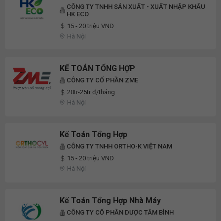
CÔNG TY TNHH SẢN XUẤT - XUẤT NHẬP KHẨU
HK ECO
15 - 20 triệu VND
Hà Nội
KẾ TOÁN TỔNG HỢP
CÔNG TY CỔ PHẦN ZME
20tr-25tr ₫/tháng
Hà Nội
Kế Toán Tổng Hợp
CÔNG TY TNHH ORTHO-K VIỆT NAM
15 - 20 triệu VND
Hà Nội
Kế Toán Tổng Hợp Nhà Máy
CÔNG TY CỔ PHẦN DƯỢC TÂM BÌNH