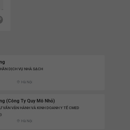
ng
HẦN DỊCH VỤ NHÀ SẠCH
Hà Nội
ng (Công Ty Quy Mô Nhỏ)
Ư VẤN VẬN HÀNH VÀ KINH DOANH Y TẾ CMED
NĐ
Hà Nội