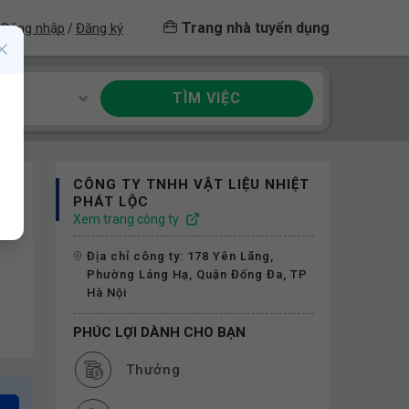
Trang nhà tuyển dụng
Đăng nhập
Đăng ký
/
TÌM VIỆC
ề
CÔNG TY TNHH VẬT LIỆU NHIỆT
PHÁT LỘC
Xem trang công ty
Địa chỉ công ty: 178 Yên Lãng,
Phường Láng Hạ, Quận Đống Đa, TP
Hà Nội
PHÚC LỢI DÀNH CHO BẠN
Thưởng