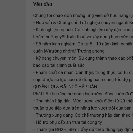
Yêu cầu
Chúng tôi chào đón những ứng viên sở hữu năng lự
• Học vấn & Chứng chỉ: Tốt nghiệp chuyên ngành Kế
• Kinh nghiệm ngành: Có kinh nghiệm dày dặn trong 
hoàn thuế, quyết toán thuế và xây dựng hạn mức n
• Số năm kinh nghiệm: Có từ 5 - 10 năm kinh nghiệm
quản lý/trưởng nhóm/ Trưởng phòng
• Kỹ năng chuyên môn: Sử dụng thành thạo các phầ
báo cáo tài chính xuất sắc.
• Phẩm chất cá nhân: Cẩn thận, trung thực, có tư d
chịu được áp lực cao để đồng hành cùng tốc độ phá
QUYỀN LỢI & ĐÃI NGỘ HẤP DẪN
Phát Lộc tin rằng sự cống hiến xứng đáng luôn đi đ
• Thu nhập hấp dẫn: Mức lương khởi điểm từ 20 tri
thuận trực tiếp dựa trên năng lực vượt trội của bạn
• Thưởng xứng đáng: Cơ chế thưởng hấp dẫn theo h
• Hỗ trợ phụ cấp ăn trưa tại công ty.
• Tham gia BHXH, BHYT đầy đủ theo đúng quy định