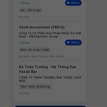
Active
OMess
30 - 40 triệu
Hà Nội
Chief Accountant (FMCG)
Công Ty Cổ Phần Giải Pháp Nhân Sự Việt
Nam - HRchannels Group
Active
OMess
Đến 20 triệu VNĐ
Hà Nội, Bắc Giang, Bắc Ninh
Kế Toán Trưởng - Hệ Thống Spa
Facial Bar
CÔNG TY TNHH THƯƠNG MẠI THIÊN THỦY
MỘC
25tr-40tr ₫/tháng
Hà Nội