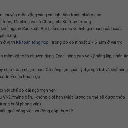
c chuyên môn vững vàng và tinh thần trách nhiệm cao:
 toán, Tài chính và có Chứng chỉ Kế toán trưởng.
khối ngành Sản xuất. Am hiểu sâu sắc về tính giá thành sản xuất,
gân hàng.
 ở vị trí
Kế toán tổng hợp
, trong đó có ít nhất 2 - 5 năm ở vai trò
n mềm kế toán chuyên dụng, Excel nâng cao và kỹ năng lập, phân tí
uy chịu trách nhiệm cao. Có năng lực quản lý đội ngũ tốt và khả năng
t triển của Phát Lộc.
ôi với chế độ đãi ngộ trọn vẹn:
ệu VNĐ/tháng đến... không giới hạn (Mức lương cụ thể sẽ được thỏa
 trong buổi phỏng vấn).
iệu quả công việc và đóng góp thực tế.