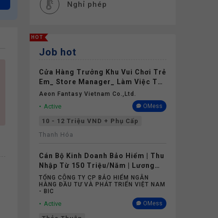
Nghỉ phép
HOT
Job hot
Cửa Hàng Trưởng Khu Vui Chơi Trẻ
Em_ Store Manager_ Làm Việc Tại
Aeon Mall Thanh Hóa
Aeon Fantasy Vietnam Co.,ltd.
Active
OMess
10 - 12 Triệu VND + Phụ Cấp
Thanh Hóa
Cán Bộ Kinh Doanh Bảo Hiểm | Thu
Nhập Từ 150 Triệu/Năm | Lương
Cứng Không Phụ Thuộc Doanh Số
TỔNG CÔNG TY CP BẢO HIỂM NGÂN
HÀNG ĐẦU TƯ VÀ PHÁT TRIỂN VIỆT NAM
- BIC
Active
OMess