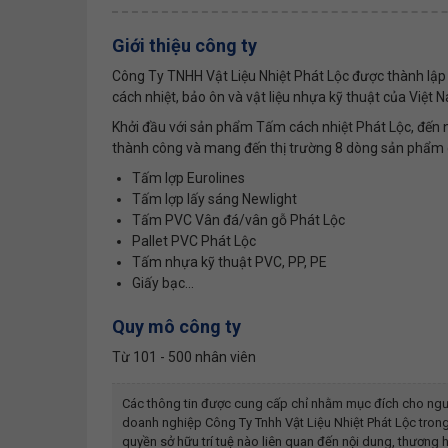
Giới thiệu công ty
Công Ty TNHH Vật Liệu Nhiệt Phát Lộc được thành lập n
cách nhiệt, bảo ôn và vật liệu nhựa kỹ thuật của Việt 
Khởi đầu với sản phẩm Tấm cách nhiệt Phát Lộc, đến n
thành công và mang đến thị trường 8 dòng sản phẩm 
Tấm lợp Eurolines
Tấm lợp lấy sáng Newlight
Tấm PVC Vân đá/vân gỗ Phát Lộc
Pallet PVC Phát Lộc
Tấm nhựa kỹ thuật PVC, PP, PE
Giấy bạc...
Quy mô công ty
Từ 101 - 500 nhân viên
Các thông tin được cung cấp chỉ nhằm mục đích cho ngư
doanh nghiệp
Công Ty Tnhh Vật Liệu Nhiệt Phát Lộc
trong
quyền sở hữu trí tuệ nào liên quan đến nội dung, thươn