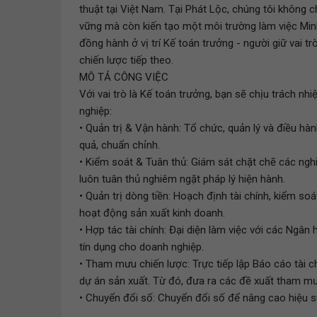
thuật tại Việt Nam. Tại Phát Lộc, chúng tôi không c
vững mà còn kiến tạo một môi trường làm việc Min
đồng hành ở vị trí Kế toán trưởng - người giữ vai t
chiến lược tiếp theo.
MÔ TẢ CÔNG VIỆC
Với vai trò là Kế toán trưởng, bạn sẽ chịu trách n
nghiệp:
• Quản trị & Vận hành: Tổ chức, quản lý và điều hà
quả, chuẩn chỉnh.
• Kiểm soát & Tuân thủ: Giám sát chặt chẽ các ngh
luôn tuân thủ nghiêm ngặt pháp lý hiện hành.
• Quản trị dòng tiền: Hoạch định tài chính, kiểm s
hoạt động sản xuất kinh doanh.
• Hợp tác tài chính: Đại diện làm việc với các Ngâ
tín dụng cho doanh nghiệp.
• Tham mưu chiến lược: Trực tiếp lập Báo cáo tài c
dự án sản xuất. Từ đó, đưa ra các đề xuất tham m
• Chuyển đổi số: Chuyển đổi số để nâng cao hiệu suấ