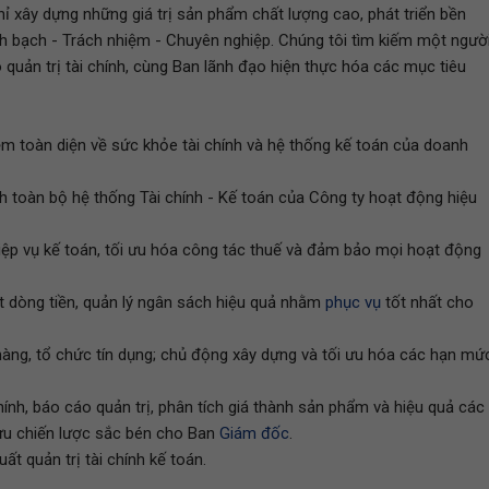
hỉ xây dựng những giá trị sản phẩm chất lượng cao, phát triển bền
h bạch - Trách nhiệm - Chuyên nghiệp. Chúng tôi tìm kiếm một ngườ
rò quản trị tài chính, cùng Ban lãnh đạo hiện thực hóa các mục tiêu
hiệm toàn diện về sức khỏe tài chính và hệ thống kế toán của doanh
nh toàn bộ hệ thống Tài chính - Kế toán của Công ty hoạt động hiệu
iệp vụ kế toán, tối ưu hóa công tác thuế và đảm bảo mọi hoạt động
oát dòng tiền, quản lý ngân sách hiệu quả nhằm
phục vụ
tốt nhất cho
n hàng, tổ chức tín dụng; chủ động xây dựng và tối ưu hóa các hạn mứ
hính, báo cáo quản trị, phân tích giá thành sản phẩm và hiệu quả các
ưu chiến lược sắc bén cho Ban
Giám đốc
.
t quản trị tài chính kế toán.