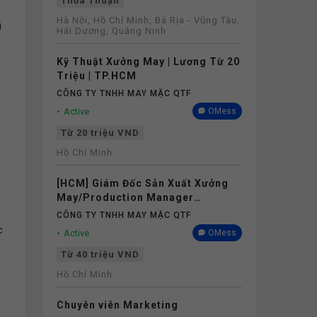
Thỏa Thuận
Hà Nội, Hồ Chí Minh, Bà Rịa - Vũng Tàu,
i
Hải Dương, Quảng Ninh
Kỹ Thuật Xưởng May | Lương Từ 20
Triệu | TP.HCM
CÔNG TY TNHH MAY MẶC QTF
Active
OMess
Từ 20 triệu VND
Hồ Chí Minh
[HCM] Giám Đốc Sản Xuất Xưởng
May/Production Manager
(Garments) - Lương 40M+
CÔNG TY TNHH MAY MẶC QTF
c
Active
OMess
Từ 40 triệu VND
Hồ Chí Minh
Chuyên viên Marketing