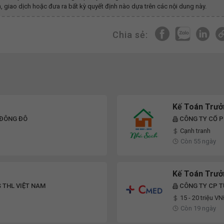
, giao dịch hoặc đưa ra bất kỳ quyết định nào dựa trên các nội dung này.
Chia sẻ:
Kế Toán Trưở
 ĐÔNG ĐÔ
CÔNG TY CỔ P
Cạnh tranh
Còn 55 ngày
Kế Toán Trưở
 THL VIỆT NAM
CÔNG TY CP T
15 - 20 triệu V
Còn 19 ngày