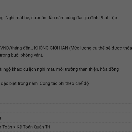
ng: Nghỉ mát hè, du xuân đầu năm cùng đại gia đình Phát Lộc.
u VNĐ/tháng đến... KHÔNG GIỚI HẠN (Mức lương cụ thể sẽ được thỏa
 trong buổi phỏng vấn).
gộ khác: du lịch nghỉ mát, môi trường thân thiện, hòa đồng...
p đặc biệt trong năm. Công tác phí theo chế độ
g
 Toán > Kế Toán Quản Trị