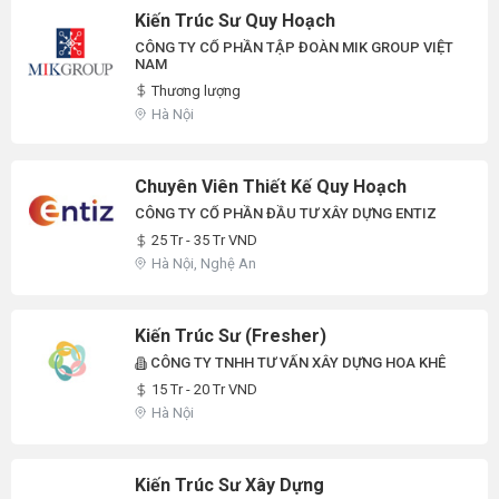
Kiến Trúc Sư Quy Hoạch
CÔNG TY CỔ PHẦN TẬP ĐOÀN MIK GROUP VIỆT
NAM
Thương lượng
Hà Nội
Chuyên Viên Thiết Kế Quy Hoạch
CÔNG TY CỔ PHẦN ĐẦU TƯ XÂY DỰNG ENTIZ
25 Tr - 35 Tr VND
Hà Nội, Nghệ An
Kiến Trúc Sư (Fresher)
CÔNG TY TNHH TƯ VẤN XÂY DỰNG HOA KHÊ
15 Tr - 20 Tr VND
Hà Nội
Kiến Trúc Sư Xây Dựng