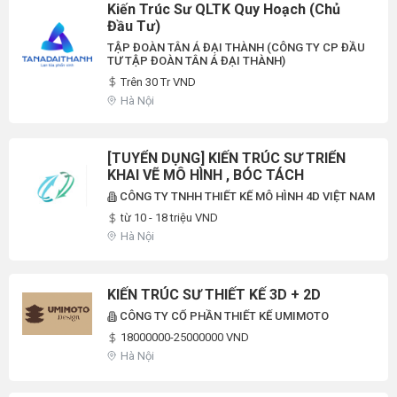
Kiến Trúc Sư QLTK Quy Hoạch (chủ
Đầu Tư)
TẬP ĐOÀN TÂN Á ĐẠI THÀNH (CÔNG TY CP ĐẦU
TƯ TẬP ĐOÀN TÂN Á ĐẠI THÀNH)
Trên 30 Tr VND
Hà Nội
[TUYỂN DỤNG] KIẾN TRÚC SƯ TRIỂN
KHAI VẼ MÔ HÌNH , BÓC TÁCH
CÔNG TY TNHH THIẾT KẾ MÔ HÌNH 4D VIỆT NAM
từ 10 - 18 triệu VND
Hà Nội
KIẾN TRÚC SƯ THIẾT KẾ 3D + 2D
CÔNG TY CỔ PHẦN THIẾT KẾ UMIMOTO
18000000-25000000 VND
Hà Nội