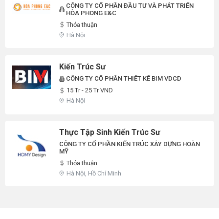
CÔNG TY CỔ PHẦN ĐẦU TƯ VÀ PHÁT TRIỂN
HÒA PHONG E&C
Thỏa thuận
Hà Nội
Kiến Trúc Sư
CÔNG TY CỔ PHẦN THIẾT KẾ BIM VDCD
15 Tr - 25 Tr VND
Hà Nội
Thực Tập Sinh Kiến Trúc Sư
CÔNG TY CỔ PHẦN KIẾN TRÚC XÂY DỰNG HOÀN
MỸ
Thỏa thuận
Hà Nội, Hồ Chí Minh