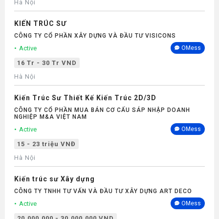
Hà Nội
KIẾN TRÚC SƯ
CÔNG TY CỔ PHẦN XÂY DỰNG VÀ ĐẦU TƯ VISICONS
Active
OMess
16 Tr - 30 Tr VND
Hà Nội
Kiến Trúc Sư Thiết Kế Kiến Trúc 2D/3D
CÔNG TY CỔ PHẦN MUA BÁN CƠ CẤU SÁP NHẬP DOANH
NGHIỆP M&A VIỆT NAM
Active
OMess
15 - 23 triệu VNĐ
Hà Nội
Kiến trúc sư Xây dựng
CÔNG TY TNHH TƯ VẤN VÀ ĐẦU TƯ XÂY DỰNG ART DECO
Active
OMess
20.000.000 - 30.000.000 VND