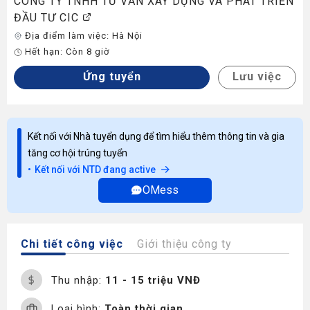
CÔNG TY TNHH TƯ VẤN XÂY DỰNG VÀ PHÁT TRIỂN
ĐẦU TƯ CIC
Địa điểm làm việc:
Hà Nội
Hết hạn:
Còn 8 giờ
Ứng tuyển
Lưu việc
Kết nối với Nhà tuyển dụng để tìm hiểu thêm thông tin và gia
tăng cơ hội trúng tuyển
Kết nối với NTD đang active
OMess
Chi tiết công việc
Giới thiệu công ty
Thu nhập:
11 - 15 triệu VNĐ
Loại hình:
Toàn thời gian