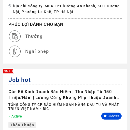
Địa chỉ công ty: M04-L21 Đường An Khanh, KDT Dương
Nội, Phường La Khê, TP Hà Nội
PHÚC LỢI DÀNH CHO BẠN
Thưởng
Nghỉ phép
HOT
Job hot
Cán Bộ Kinh Doanh Bảo Hiểm | Thu Nhập Từ 150
Triệu/Năm | Lương Cứng Không Phụ Thuộc Doanh
Số
TỔNG CÔNG TY CP BẢO HIỂM NGÂN HÀNG ĐẦU TƯ VÀ PHÁT
TRIỂN VIỆT NAM - BIC
Active
OMess
Thỏa Thuận