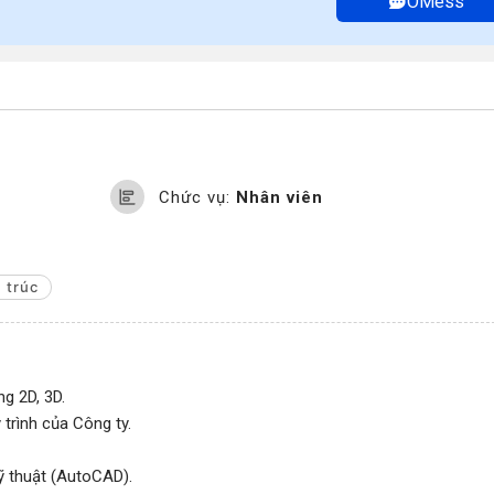
OMess
Chức vụ:
Nhân viên
 trúc
g 2D, 3D.
 trình của Công ty.
kỹ thuật (AutoCAD).