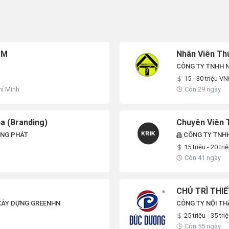
OM
Nhân Viên Th
CÔNG TY TNHH N
15 - 30 triệu V
hí Minh
Còn 29 ngày
ọa (Branding)
Chuyên Viên 
ỜNG PHÁT
CÔNG TY TNHH
15 triệu - 20 tri
Còn 41 ngày
CHỦ TRÌ THIẾ
 XÂY DỰNG GREENHN
CÔNG TY NỘI T
25 triệu - 35 tri
Còn 55 ngày