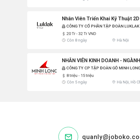
Nhân Viên Triển Khai Kỹ Thuật 2D
CÔNG TY CỔ PHẦN TẬP ĐOÀN LUKLAK
20 Tr - 32 Tr VND
Còn 8 ngày
Hà Nội
NHÂN VIÊN KINH DOANH - NGÀNH
CÔNG TY CP TẬP ĐOÀN GỖ MINH LON
8 triệu - 15 triệu
Còn 5 ngày
Hà Nội, Hồ C
quanly@joboko.c