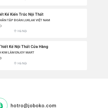
ết Kế Kiến Trúc Nội Thất
HẦN TẬP ĐOÀN LUKLAK VIỆT NAM
ND
Hà Nội
Thiết Kế Nội Thất Cửa Hàng
H KIM LÂM ENJOY MART
NĐ
Hà Nội
hotro@joboko.com