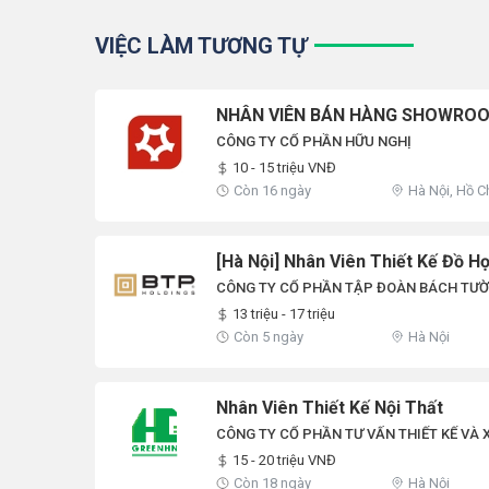
VIỆC LÀM TƯƠNG TỰ
NHÂN VIÊN BÁN HÀNG SHOWRO
CÔNG TY CỔ PHẦN HỮU NGHỊ
10 - 15 triệu VNĐ
Còn 16 ngày
Hà Nội, Hồ C
[Hà Nội] Nhân Viên Thiết Kế Đồ H
CÔNG TY CỔ PHẦN TẬP ĐOÀN BÁCH TƯ
13 triệu - 17 triệu
Còn 5 ngày
Hà Nội
Nhân Viên Thiết Kế Nội Thất
CÔNG TY CỔ PHẦN TƯ VẤN THIẾT KẾ VÀ
15 - 20 triệu VNĐ
Còn 18 ngày
Hà Nội