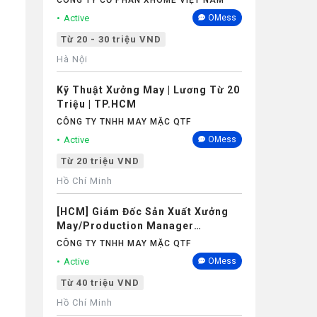
CÔNG TY CỔ PHẦN XHOME VIỆT NAM
Active
OMess
Từ 20 - 30 triệu VND
Hà Nội
Kỹ Thuật Xưởng May | Lương Từ 20
Triệu | TP.HCM
CÔNG TY TNHH MAY MẶC QTF
Active
OMess
Từ 20 triệu VND
Hồ Chí Minh
[HCM] Giám Đốc Sản Xuất Xưởng
May/Production Manager
(Garments) - Lương 40M+
CÔNG TY TNHH MAY MẶC QTF
Active
OMess
Từ 40 triệu VND
Hồ Chí Minh