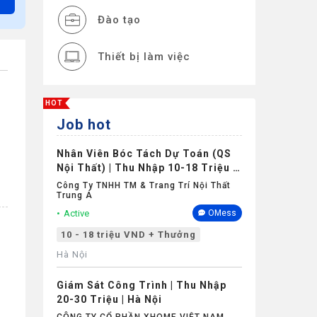
Đào tạo
Thiết bị làm việc
Phụ cấp
HOT
Job hot
Nghỉ phép
Nhân Viên Bóc Tách Dự Toán (QS
Bảo hiểm
Nội Thất) | Thu Nhập 10-18 Triệu +
Thưởng | Hà Nội
Công Ty TNHH TM & Trang Trí Nội Thất
Trung Á
Active
OMess
10 - 18 triệu VND + Thưởng
Hà Nội
Giám Sát Công Trình | Thu Nhập
20-30 Triệu | Hà Nội