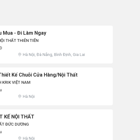
u Mua - Đi Làm Ngay
ỘI THẤT THIÊN TIẾN
NĐ
Hà Nội, Đà Nẵng, Bình Định, Gia Lai
Thiết Kế Chuỗi Cửa Hàng/Nội Thất
 KRIK VIỆT NAM
ệu
Hà Nội
T KẾ NỘI THẤT
HẤT ĐỨC DƯƠNG
ệu
Hà Nội