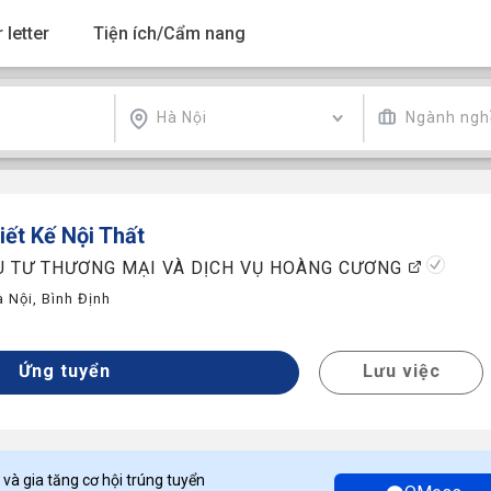
 letter
Tiện ích/Cẩm nang
Hà Nội
Ngành ngh
iết Kế Nội Thất
U TƯ THƯƠNG MẠI VÀ DỊCH VỤ HOÀNG CƯƠNG
à Nội
,
Bình Định
Ứng tuyển
Lưu việc
 và gia tăng cơ hội trúng tuyển