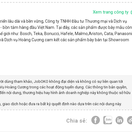
Xem trang công ty
triển lâu dài và bền vững, Công ty TNHH Đầu tư Thương mại và Dịch vụ
ếp - bồn tắm hàng đầu Việt Nam. Tại đây, các sản phẩm được bày mẫu cô
ế giới như: Bosch, Teka, Bonucci, Hafele, Malmo,Ariston, Cata, Panasoni
i và Dịch vụ Hoàng Cương cam kết các sản phẩm bày bán tại Showroom
ời dùng tham khảo, JobOKO không đại diện và không có sự liên quan tới
h Vụ Hoàng Cương
trong các hoạt động tuyển dụng. Các thông tin bản quyền,
n đến nội dung, thương hiệu hay hình ảnh doanh nghiệp này không thuộc sở hữu
, giao dịch hoặc đưa ra bất kỳ quyết định nào dựa trên các nội dung này.
Chia sẻ: