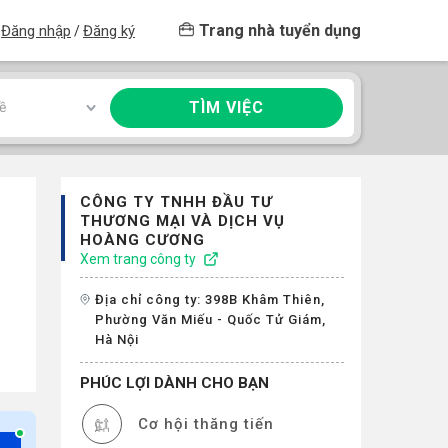
Trang nhà tuyển dụng
Đăng nhập
Đăng ký
/
TÌM VIỆC
ề
CÔNG TY TNHH ĐẦU TƯ
THƯƠNG MẠI VÀ DỊCH VỤ
HOÀNG CƯƠNG
Xem trang công ty
Địa chỉ công ty: 398B Khâm Thiên,
Phường Văn Miếu - Quốc Tử Giám,
Hà Nội
PHÚC LỢI DÀNH CHO BẠN
Cơ hội thăng tiến