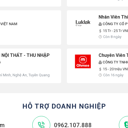
Nhân Viên Thi
 VIỆT NAM
CÔNG TY CỔ P
15 Tr - 25 Tr V
Còn 8 ngày
 NỘI THẤT - THU NHẬP
Chuyên Viên 
G
CÔNG TY TNH
15 - 20 triệu V
hí Minh, Nghệ An, Tuyên Quang
Còn 16 ngày
HỖ TRỢ DOANH NGHIỆP
om
0962.107.888