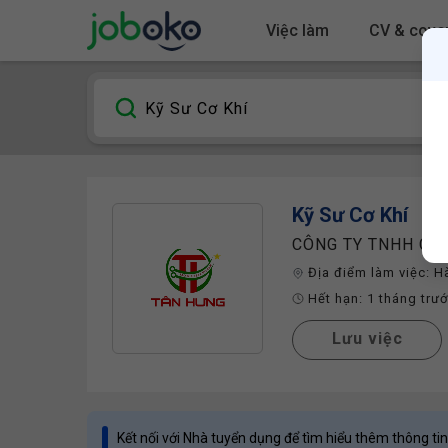
Việc làm
CV & cover
Kỹ Sư Cơ Khí
CÔNG TY TNHH CÔ
Địa điểm làm việc:
H
Hết hạn:
1 tháng trư
Lưu việc
Kết nối với Nhà tuyển dụng để tìm hiểu thêm thông tin