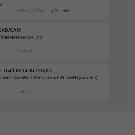
NĐ
Hà Nội, Bắc Giang, Bắc Ninh
í CAD/CAM
TION VIETNAM CO., LTD
ng
Hà Nội
 Thiết Kế Cơ Khí 2D/3D
HẦN PHẦN MỀM TỰ ĐỘNG HOÁ ĐIỀU KHIỂN (CADPRO)
Hà Nội