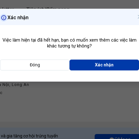
 letter
Tiện ích/Cẩm nang
Xác nhận
Hà Nội
Ngành ngh
Việc làm hiện tại đã hết hạn, bạn có muốn xem thêm các việc làm
khác tương tự không?
Đóng
Xác nhận
NG NGHIỆP TÂN HƯNG
à Nội
,
Long An
ớc
 và gia tăng cơ hội trúng tuyển