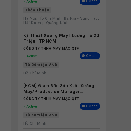
Active
OMess
Thỏa Thuận
Hà Nội, Hồ Chí Minh, Bà Rịa - Vũng Tàu,
Hải Dương, Quảng Ninh
Kỹ Thuật Xưởng May | Lương Từ 20
Triệu | TP.HCM
CÔNG TY TNHH MAY MẶC QTF
Active
OMess
Từ 20 triệu VND
Hồ Chí Minh
[HCM] Giám Đốc Sản Xuất Xưởng
May/Production Manager
(Garments) - Lương 40M+
CÔNG TY TNHH MAY MẶC QTF
Active
OMess
Từ 40 triệu VND
Hồ Chí Minh