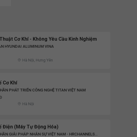
 Thuật Cơ Khí - Không Yêu Cầu Kinh Nghiệm
ẦN HYUNDAI ALUMINUM VINA
Hà Nội, Hưng Yên
ế Cơ Khí
HẦN PHÁT TRIỂN CÔNG NGHỆ TITAN VIỆT NAM
NĐ
Hà Nội
Kế Điện (Máy Tự Động Hóa)
HẦN GIẢI PHÁP NHÂN SỰ VIỆT NAM - HRCHANNELS