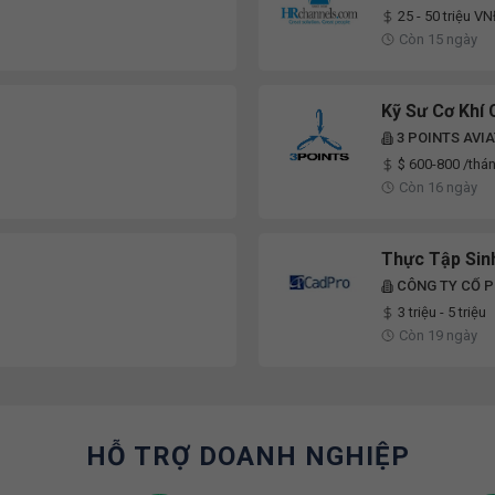
GROUP
25 - 50 triệu V
Còn 15 ngày
Kỹ Sư Cơ Kh
3 POINTS AVIA
$ 600-800 /thá
Còn 16 ngày
Thực Tập Sinh
CÔNG TY CỔ P
3 triệu - 5 triệu
Còn 19 ngày
HỖ TRỢ DOANH NGHIỆP