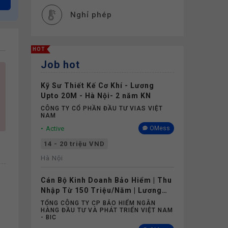
Nghỉ phép
HOT
Job hot
Kỹ Sư Thiết Kế Cơ Khí - Lương
Upto 20M - Hà Nội- 2 năm KN
CÔNG TY CỔ PHẦN ĐẦU TƯ VIAS VIỆT
NAM
Active
OMess
14 - 20 triệu VND
Hà Nội
Cán Bộ Kinh Doanh Bảo Hiểm | Thu
Nhập Từ 150 Triệu/Năm | Lương
Cứng Không Phụ Thuộc Doanh Số
TỔNG CÔNG TY CP BẢO HIỂM NGÂN
HÀNG ĐẦU TƯ VÀ PHÁT TRIỂN VIỆT NAM
- BIC