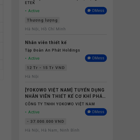
ETEK
Active
OMess
Thương lượng
Hà Nội, Hồ Chí Minh
Nhân viên thiết kế
Tập Đoàn An Phát Holdings
Active
OMess
12 Tr - 15 Tr VND
Hà Nội
[YOKOWO VIỆT NAM] TUYỂN DỤNG
NHÂN VIÊN THIẾT KẾ CƠ KHÍ PHÁI
CỬ NHẬT BẢN 3 NĂM
CÔNG TY TNHH YOKOWO VIỆT NAM
Active
OMess
- 37.000.000 VND
Hà Nội, Hà Nam, Ninh Bình