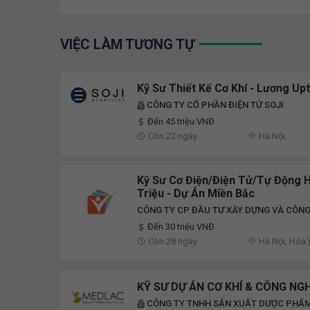
VIỆC LÀM TƯƠNG TỰ
Kỹ Sư Thiết Kế Cơ Khí - Lương Upt
CÔNG TY CỔ PHẦN ĐIỆN TỬ SOJI
Đến 45 triệu VNĐ
Còn 22 ngày
Hà Nội
Kỹ Sư Cơ Điện/Điện Tử/Tự Động H
Triệu - Dự Án Miền Bắc
CÔNG TY CP ĐẦU TƯ XÂY DỰNG VÀ CÔNG
Đến 30 triệu VNĐ
Còn 28 ngày
Hà Nội, Hòa 
KỸ SƯ DỰ ÁN CƠ KHÍ & CÔNG NG
CÔNG TY TNHH SẢN XUẤT DƯỢC PHẨM