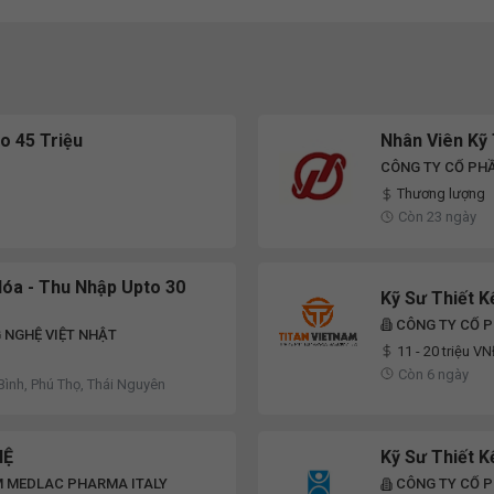
o 45 Triệu
Nhân Viên Kỹ
CÔNG TY CỔ PH
Thương lượng
Còn 23 ngày
óa - Thu Nhập Upto 30
Kỹ Sư Thiết K
CÔNG TY CỔ P
 NGHỆ VIỆT NHẬT
11 - 20 triệu V
Còn 6 ngày
Bình, Phú Thọ, Thái Nguyên
HỆ
Kỹ Sư Thiết 
 MEDLAC PHARMA ITALY
CÔNG TY CỔ P