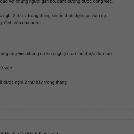
 đạo với những người gắn bó, đảm đương được công việc.
 nghỉ 2 thứ 7 trong tháng khi ổn định đội ngũ nhân sự.
uy định của nhà nước.
những ứng viên không có kinh nghiệm có thể được đào tạo.
ử việc
sẽ được nghỉ 2 thứ bảy trong tháng
ỹ Thuật > Cơ Khí & Điện Lạnh