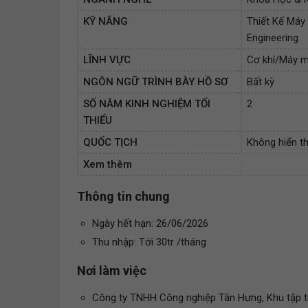
KỸ NĂNG
Thiết Kế Máy 
Engineering
LĨNH VỰC
Cơ khí/Máy m
NGÔN NGỮ TRÌNH BÀY HỒ SƠ
Bất kỳ
SỐ NĂM KINH NGHIỆM TỐI
2
THIỂU
QUỐC TỊCH
Không hiển th
Xem thêm
Thông tin chung
Ngày hết hạn: 26/06/2026
Thu nhập: Tới 30tr /tháng
Nơi làm việc
Công ty TNHH Công nghiệp Tân Hưng, Khu tập th