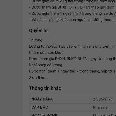
- Được giao chức vụ quan trọng trong bộ máy lãnh
- Được tham gia BHXH, BHYT, BHTN theo quy định.
- Được nghỉ thêm 1 ngày thứ 7 trong tháng, sẽ được
- Và các quyền lợi khác của người lao động theo q
Quyền lợi
Thưởng
Lương từ 12-30tr (tùy vào kinh nghiệm ứng viên); 
Chăm sóc sức khoẻ
Được tham gia BHXH, BHYT, BHTN ngay từ tháng th
Nghỉ phép có lương
Được nghỉ thêm 1 ngày thứ 7 trong tháng, sắp tới 
Xem thêm
Thông tin khác
NGÀY ĐĂNG
27/05/2026
CẤP BẬC
Nhân viên
NGÀNH NGHỀ
Khoa Học & K