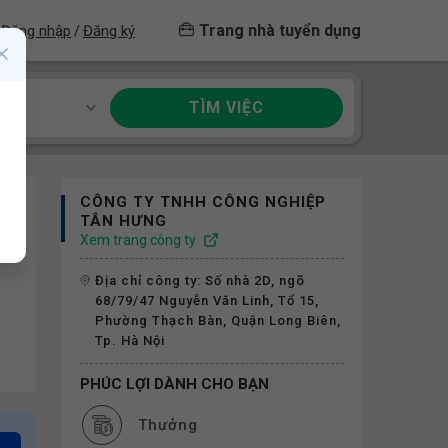
Trang nhà tuyển dụng
Đăng nhập
Đăng ký
/
TÌM VIỆC
ề
CÔNG TY TNHH CÔNG NGHIỆP
TÂN HƯNG
Xem trang công ty
Địa chỉ công ty: Số nhà 2D, ngõ
68/79/47 Nguyễn Văn Linh, Tổ 15,
Phường Thạch Bàn, Quận Long Biên,
Tp. Hà Nội
PHÚC LỢI DÀNH CHO BẠN
Thưởng