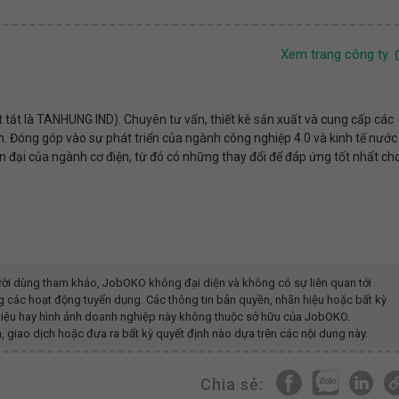
Xem trang công ty
tắt là TANHUNG IND). Chuyên tư vấn, thiết kê sản xuất và cung cấp các
 Đóng góp vào sự phát triển của ngành công nghiệp 4.0 và kinh tế nước
đại của ngành cơ điện, từ đó có những thay đổi để đáp ứng tốt nhất ch
ời dùng tham khảo, JobOKO không đại diện và không có sự liên quan tới
g các hoạt động tuyển dụng. Các thông tin bản quyền, nhãn hiệu hoặc bất kỳ
g hiệu hay hình ảnh doanh nghiệp này không thuộc sở hữu của JobOKO.
, giao dịch hoặc đưa ra bất kỳ quyết định nào dựa trên các nội dung này.
Chia sẻ: