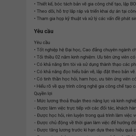
• Thiết kế, bóc tách bản vẽ gia công chế tạo, lập BOM
• Theo dõi, hỗ trợ lắp ráp và triển khai dự án tại cô
• Tham gia họp kỹ thuật và xử lý các vấn đề phát si
Yêu cầu
Yêu cầu
• Tốt nghiệp hệ Đại học, Cao đẳng chuyên ngành ch
• Tối thiều 02 năm kinh nghiệm. Ưu tiên ứng viên có
• Có khả năng tìm tòi và sử dụng thành thạo các ph
• Có khả năng đọc hiểu bản vẽ, lắp đặt theo bản vẽ.
• Có tinh thần học hỏi, ham học, ưu tiên ứng viên c
• Hiểu rõ về quy trình công nghệ gia công chế tạo cá
Quyền lợi
- Mức lương thoả thuận theo năng lực và kinh nghi
- Được làm việc trực tiếp với các đối tác, khách h
- Được học hỏi, rèn luyện trong quá trình làm việc 
- Được chủ động về thời gian làm việc để hướng đế
- Được tăng lương trước kì hạn dựa theo hiệu quả c