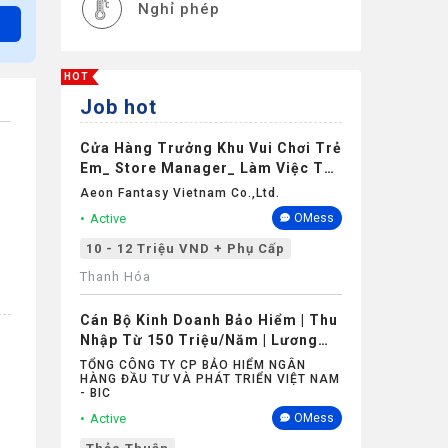
Nghỉ phép
HOT
Job hot
Cửa Hàng Trưởng Khu Vui Chơi Trẻ
Em_ Store Manager_ Làm Việc Tại
Aeon Mall Thanh Hóa
Aeon Fantasy Vietnam Co.,ltd.
Active
OMess
10 - 12 Triệu VND + Phụ Cấp
Thanh Hóa
Cán Bộ Kinh Doanh Bảo Hiểm | Thu
Nhập Từ 150 Triệu/Năm | Lương
Cứng Không Phụ Thuộc Doanh Số
TỔNG CÔNG TY CP BẢO HIỂM NGÂN
HÀNG ĐẦU TƯ VÀ PHÁT TRIỂN VIỆT NAM
- BIC
Active
OMess