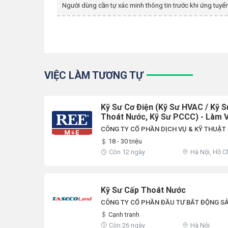
Người dùng cần tự xác minh thông tin trước khi ứng tuyển
VIỆC LÀM TƯƠNG TỰ
Kỹ Sư Cơ Điện (Kỹ Sư HVAC / Kỹ S
Thoát Nước, Kỹ Sư PCCC) - Làm V
/ Đà Nẵng
CÔNG TY CỔ PHẦN DỊCH VỤ & KỸ THUẬT 
18 - 30 triệu
Còn 12 ngày
Hà Nội, Hồ C
Giang, Quảng
Khác
Kỹ Sư Cấp Thoát Nước
CÔNG TY CỔ PHẦN ĐẦU TƯ BẤT ĐỘNG SẢ
Cạnh tranh
Còn 26 ngày
Hà Nội