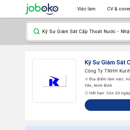
Việc làm
CV & cover
Kỹ Sư Giám Sát 
Công Ty TNHH Kuri
Địa điểm làm việc:
H
Yên
,
Ninh Bình
Hết hạn:
Còn 20 ngà