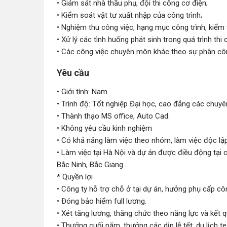
• Giám sát nhà thầu phụ, đội thi công cơ điện;
• Kiểm soát vật tư xuất nhập của công trình;
• Nghiệm thu công việc, hạng mục công trình, kiểm 
• Xử lý các tình huống phát sinh trong quá trình thi 
• Các công việc chuyên môn khác theo sự phân côn
Yêu cầu
• Giới tính: Nam
• Trình độ: Tốt nghiệp Đại học, cao đẳng các chuy
• Thành thạo MS office, Auto Cad.
• Không yêu cầu kinh nghiệm
• Có khả năng làm việc theo nhóm, làm việc độc lập
• Làm việc tại Hà Nội và dự án được điều động tại
Bắc Ninh, Bắc Giang...
* Quyền lợi
• Công ty hỗ trợ chỗ ở tại dự án, hưởng phụ cấp công
• Đóng bảo hiểm full lương.
• Xét tăng lương, thăng chức theo năng lực và kết
• Thưởng cuối năm, thưởng các dịp lễ tết, du lịch te