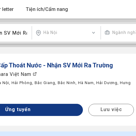
 letter
Tiện ích/Cẩm nang
Hà Nội
Ngành ngh
Cấp Thoát Nước - Nhận SV Mới Ra Trường
hara Việt Nam
à Nội
,
Hải Phòng
,
Bắc Giang
,
Bắc Ninh
,
Hà Nam
,
Hải Dương
,
Hưng
y
Ứng tuyển
Lưu việc