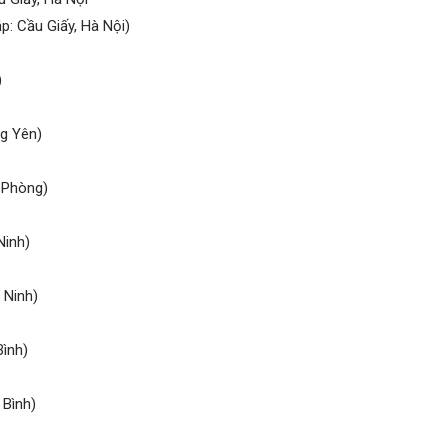
p: Cầu Giấy, Hà Nội)
)
ng Yên)
i Phòng)
Ninh)
 Ninh)
Bình)
 Bình)