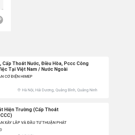
n, Cấp Thoát Nước, Điều Hòa, Pccc Công
iệc Tại Việt Nam / Nước Ngoài
N CƠ ĐIỆN HIMEP
Hà Nội, Hải Dương, Quảng Bình, Quảng Ninh
át Hiện Trường (Cấp Thoát
PCCC)
ẦN XÂY LẮP VÀ ĐẦU TƯ THUẬN PHÁT
NĐ