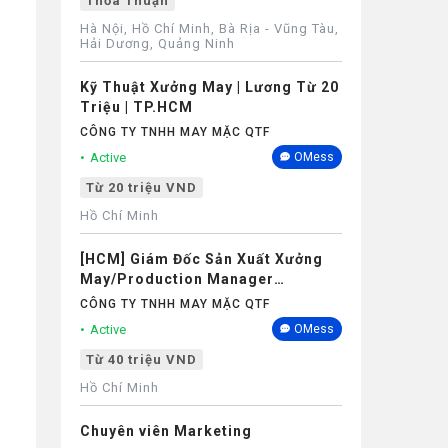
Thỏa Thuận
Hà Nội, Hồ Chí Minh, Bà Rịa - Vũng Tàu,
Hải Dương, Quảng Ninh
Kỹ Thuật Xưởng May | Lương Từ 20
Triệu | TP.HCM
CÔNG TY TNHH MAY MẶC QTF
Active
OMess
Từ 20 triệu VND
Hồ Chí Minh
[HCM] Giám Đốc Sản Xuất Xưởng
May/Production Manager
(Garments) - Lương 40M+
CÔNG TY TNHH MAY MẶC QTF
Active
OMess
Từ 40 triệu VND
Hồ Chí Minh
Chuyên viên Marketing