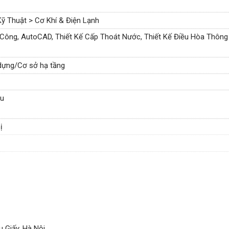
ỹ Thuật > Cơ Khí & Điện Lạnh
 Công, AutoCAD, Thiết Kế Cấp Thoát Nước, Thiết Kế Điều Hòa Thông
 dựng/Cơ sở hạ tầng
ầu
ị
 Giấy, Hà Nội