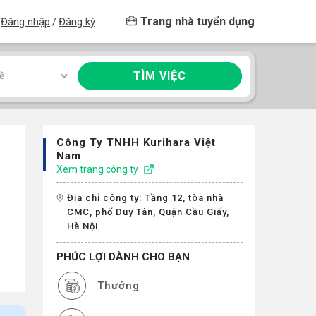
Trang nhà tuyển dụng
Đăng nhập
Đăng ký
/
TÌM VIỆC
ề
Công Ty TNHH Kurihara Việt
Nam
Xem trang công ty
Địa chỉ công ty: Tầng 12, tòa nhà
CMC, phố Duy Tân, Quận Cầu Giấy,
Hà Nội
PHÚC LỢI DÀNH CHO BẠN
Thưởng