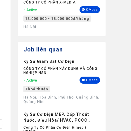
CÔNG TY CỔ PHẦN X-MEDIA
Active
OMess
13.000.000 - 18.000.000đ/tháng
Hà Nội
Job liên quan
Kỹ Sư Giám Sát Cơ Điện
CÔNG TY CỔ PHẦN XÂY DỰNG VÀ CÔNG
NGHIỆP NSN
Active
OMess
Thoả thuận
Hà Nội, Hòa Bình, Phú Thọ, Quảng Bình,
Quảng Ninh
Kỹ Sư Cơ Điện MEP, Cấp Thoát
Nước, Điều Hòa/ HVAC, PCCC
Công Trường (Upto 40 Tr/tháng) -
Công Ty Cổ Phần Cơ Điện Himep (