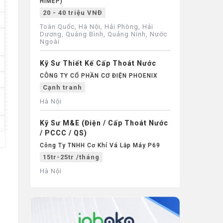
Đi làm ngay
HIMEP)
20 - 40 triệu VNĐ
Toàn Quốc, Hà Nội, Hải Phòng, Hải
Dương, Quảng Bình, Quảng Ninh, Nước
Ngoài
Kỹ Sư Thiết Kế Cấp Thoát Nước
CÔNG TY CỔ PHẦN CƠ ĐIỆN PHOENIX
Cạnh tranh
Hà Nội
Kỹ Sư M&E (Điện / Cấp Thoát Nước
/ PCCC / QS)
Công Ty TNHH Cơ Khí Vá Lắp Máy P69
15tr-25tr /tháng
Hà Nội