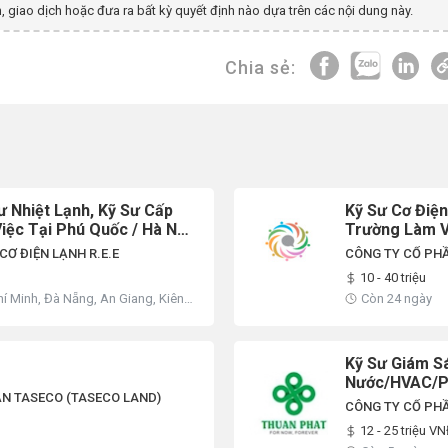
, giao dịch hoặc đưa ra bất kỳ quyết định nào dựa trên các nội dung này.
Chia sẻ:
ư Nhiệt Lạnh, Kỹ Sư Cấp
Kỹ Sư Cơ Điệ
iệc Tại Phú Quốc / Hà Nội
Trường Làm V
CƠ ĐIỆN LẠNH R.E.E
CÔNG TY CỔ PHẦ
10 - 40 triệu
hí Minh, Đà Nẵng, An Giang, Kiên
Còn 24 ngày
 Bình, Quảng Nam, Quảng Trị,
Kỹ Sư Giám S
Nước/HVAC/
N TASECO (TASECO LAND)
CÔNG TY CỔ PH
12 - 25 triệu V