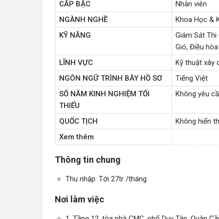
CẤP BẬC
Nhân viên
NGÀNH NGHỀ
Khoa Học & K
KỸ NĂNG
Giám Sát Thi
Gió, Điều hòa
LĨNH VỰC
Kỹ thuật xây
NGÔN NGỮ TRÌNH BÀY HỒ SƠ
Tiếng Việt
SỐ NĂM KINH NGHIỆM TỐI
Không yêu c
THIỂU
QUỐC TỊCH
Không hiển th
Xem thêm
Thông tin chung
Thu nhập: Tới 27tr /tháng
Nơi làm việc
1. Tầng 12, tòa nhà CMC, phố Duy Tân, Quận Cầu