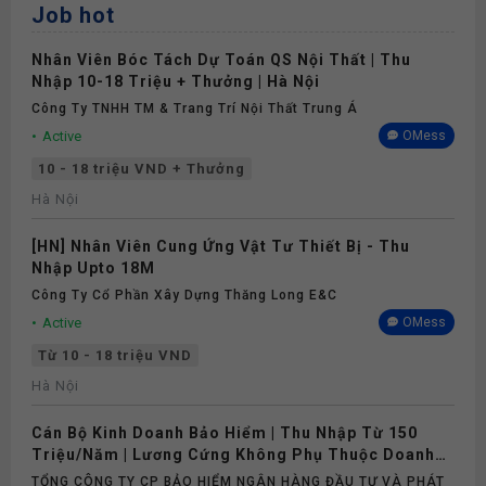
Job hot
Nhân Viên Bóc Tách Dự Toán QS Nội Thất | Thu
Nhập 10-18 Triệu + Thưởng | Hà Nội
Công Ty TNHH TM & Trang Trí Nội Thất Trung Á
Active
OMess
10 - 18 triệu VND + Thưởng
Hà Nội
[HN] Nhân Viên Cung Ứng Vật Tư Thiết Bị - Thu
Nhập Upto 18M
Công Ty Cổ Phần Xây Dựng Thăng Long E&C
Active
OMess
Từ 10 - 18 triệu VND
Hà Nội
Cán Bộ Kinh Doanh Bảo Hiểm | Thu Nhập Từ 150
Triệu/Năm | Lương Cứng Không Phụ Thuộc Doanh
Số
TỔNG CÔNG TY CP BẢO HIỂM NGÂN HÀNG ĐẦU TƯ VÀ PHÁT