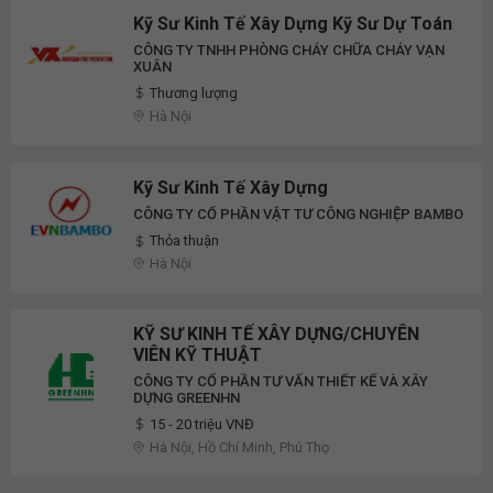
Kỹ Sư Kinh Tế Xây Dựng Kỹ Sư Dự Toán
CÔNG TY TNHH PHÒNG CHÁY CHỮA CHÁY VẠN
XUÂN
Thương lượng
Hà Nội
Kỹ Sư Kinh Tế Xây Dựng
CÔNG TY CỔ PHẦN VẬT TƯ CÔNG NGHIỆP BAMBO
Thỏa thuận
Hà Nội
KỸ SƯ KINH TẾ XÂY DỰNG/CHUYÊN
VIÊN KỸ THUẬT
CÔNG TY CỔ PHẦN TƯ VẤN THIẾT KẾ VÀ XÂY
DỰNG GREENHN
15 - 20 triệu VNĐ
Hà Nội, Hồ Chí Minh, Phú Thọ