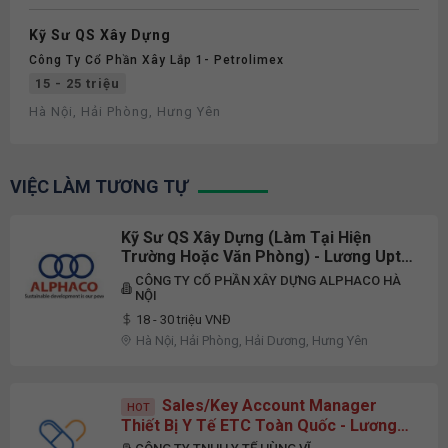
Kỹ Sư QS Xây Dựng
Công Ty Cổ Phần Xây Lắp 1- Petrolimex
15 - 25 triệu
Hà Nội, Hải Phòng, Hưng Yên
VIỆC LÀM TƯƠNG TỰ
Kỹ Sư QS Xây Dựng (Làm Tại Hiện
Trường Hoặc Văn Phòng) - Lương Upto
25 Triệu
CÔNG TY CỔ PHẦN XÂY DỰNG ALPHACO HÀ
NỘI
18 - 30 triệu VNĐ
Hà Nội, Hải Phòng, Hải Dương, Hưng Yên
Sales/Key Account Manager
HOT
Thiết Bị Y Tế ETC Toàn Quốc - Lương
Upto 50 Triệu