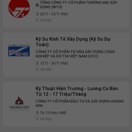
TỔNG CÔNG TY CỔ PHẦN THƯƠNG MẠI XÂY
DỰNG (WTO)
20 Tr - 25 Tr VND
Hà Nội
Kỹ Sư Kinh Tế Xây Dựng (Kỹ Sư Dự
Toán)
CÔNG TY CỔ PHẦN TƯ VẤN XÂY DỰNG CÔNG
NGHIỆP VÀ ĐÔ THỊ VIỆT NAM (VCC)
12 Tr - 30 Tr VND
Hà Nội
Kỹ Thuật Hiện Trường - Lương Cơ Bản
Từ 12 - 17 Triệu/tháng
CÔNG TY CỔ PHẦN ĐẦU TƯ VÀ XÂY DỰNG HOÀNG
KIM
Từ 12 triệu VNĐ
Hà Nội