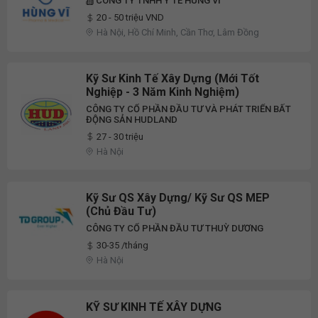
CÔNG TY TNHH Y TẾ HÙNG VĨ
20 - 50 triệu VND
Hà Nội, Hồ Chí Minh, Cần Thơ, Lâm Đồng
Kỹ Sư Kinh Tế Xây Dựng (Mới Tốt
Nghiệp - 3 Năm Kinh Nghiệm)
CÔNG TY CỔ PHẦN ĐẦU TƯ VÀ PHÁT TRIỂN BẤT
ĐỘNG SẢN HUDLAND
27 - 30 triệu
Hà Nội
Kỹ Sư QS Xây Dựng/ Kỹ Sư QS MEP
(Chủ Đầu Tư)
CÔNG TY CỔ PHẦN ĐẦU TƯ THUỲ DƯƠNG
30-35 /tháng
Hà Nội
KỸ SƯ KINH TẾ XÂY DỰNG