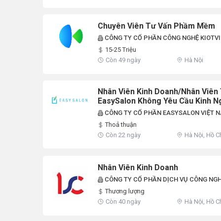
Chuyên Viên Tư Vấn Phầm Mềm
CÔNG TY CỔ PHẦN CÔNG NGHỆ KIOTVI
15-25 Triệu
Còn 49 ngày
Hà Nội
Nhân Viên Kinh Doanh/Nhân Viê
EasySalon Không Yêu Cầu Kinh Ngh
Minh, Đà Nẵng (Thu Nhập Từ 10-2
CÔNG TY CỔ PHẦN EASYSALON VIỆT 
Thoả thuận
Còn 22 ngày
Hà Nội, Hồ C
Nhân Viên Kinh Doanh
CÔNG TY CỔ PHẦN DỊCH VỤ CÔNG NGH
Thương lượng
Còn 40 ngày
Hà Nội, Hồ C
Dương, Hưng
Ninh, Vĩnh P