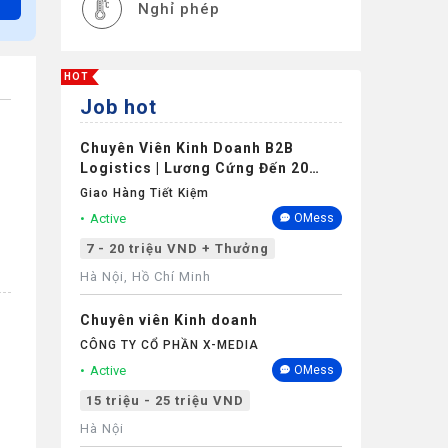
Nghỉ phép
HOT
Job hot
Chuyên Viên Kinh Doanh B2B
Logistics | Lương Cứng Đến 20
Triệu | Tối Thiểu 1 Năm Kinh
Giao Hàng Tiết Kiệm
Nghiệm
Active
OMess
7 - 20 triệu VND + Thưởng
Hà Nội, Hồ Chí Minh
Chuyên viên Kinh doanh
CÔNG TY CỔ PHẦN X-MEDIA
Active
OMess
15 triệu - 25 triệu VND
Hà Nội