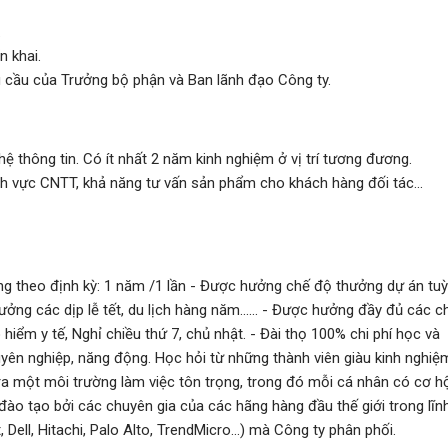
.
n khai.
u cầu của Trưởng bộ phận và Ban lãnh đạo Công ty.
ệ thông tin. Có ít nhất 2 năm kinh nghiệm ở vị trí tương đương.
nh vực CNTT, khả năng tư vấn sản phẩm cho khách hàng đối tác...
ng theo định kỳ: 1 năm /1 lần - Được hưởng chế độ thưởng dự án tuỳ
ng các dịp lễ tết, du lịch hàng năm...... - Được hưởng đầy đủ các c
hiểm y tế, Nghỉ chiều thứ 7, chủ nhật. - Đài thọ 100% chi phí học và
yên nghiệp, năng động. Học hỏi từ những thành viên giàu kinh nghiệ
o ra một môi trường làm việc tôn trọng, trong đó mỗi cá nhân có cơ h
ào tạo bởi các chuyên gia của các hãng hàng đầu thế giới trong lĩn
ell, Hitachi, Palo Alto, TrendMicro...) mà Công ty phân phối.