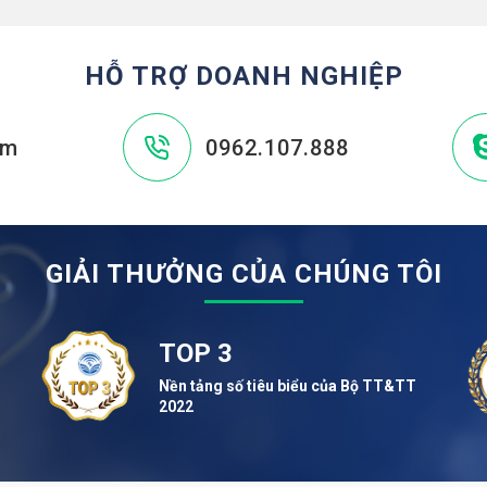
HỖ TRỢ DOANH NGHIỆP
om
0962.107.888
GIẢI THƯỞNG CỦA CHÚNG TÔI
TOP 3
Nền tảng số tiêu biểu của Bộ TT&TT
2022