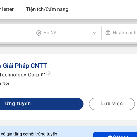
 letter
Tiện ích/Cẩm nang
Hà Nội
Ngành ngh
s Giải Pháp CNTT
 Technology Corp
à Nội
y
Ứng tuyển
Lưu việc
 và gia tăng cơ hội trúng tuyển