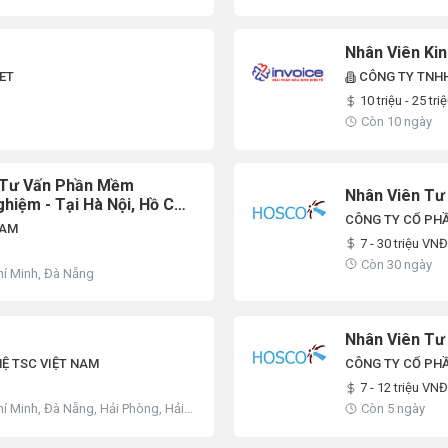
Nhân Viên K
ET
CÔNG TY TNHH
10 triệu - 25 tri
Còn 10 ngày
n Tư Vấn Phần Mềm
Nhân Viên Tư
iệm - Tại Hà Nội, Hồ Chí
CÔNG TY CỔ PH
5tr)
NAM
7 - 30 triệu VNĐ
Còn 30 ngày
hí Minh, Đà Nẵng
Nhân Viên Tư
Ệ TSC VIỆT NAM
CÔNG TY CỔ PH
7 - 12 triệu VNĐ
hí Minh, Đà Nẵng, Hải Phòng, Hải
Còn 5 ngày
 Yên, Phú Thọ, Quảng Bình, Quảng
húc, Khác