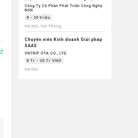
Từ 1 Năm Trở Lên)
Công Ty Cổ Phần Phát Triển Công Nghệ
NGN
8 - 20 triệu
Hà Nội, Hải Phòng
Chuyên viên Kinh doanh Giải pháp
SAAS
VNTRIP OTA CO., LTD.
8 Tr - 20 Tr VND
Hà Nội