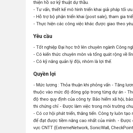
thiện hồ sơ kỹ thuật dự thầu.
- Tư vấn, thiết kế mô hình triển khai giải pháp tối ưu
- Hỗ trợ bộ phận triển khai (post sale), tham gia triể
- Thực hiện các công việc khác được giao theo yê
Yêu cầu
- Tốt nghiệp Đại học trở lên chuyên ngành Công ngh
- Có kiến thức chuyên môn và tổng quát rộng về lĩ
- Có kỹ năng quản lý đội, nhóm là lợi thế.
Quyền lợi
- Mức lương : Thỏa thuận khi phỏng vấn - Tăng lươ
thuộc vào mức độ đóng góp trong từng dự án - Thưở
độ theo quy định của công ty: Bảo hiểm xã hội, bảo 
thi chứng chỉ - Được làm việc trong môi trường chu
- Có cơ hội phát triển, thăng tiến. Công ty luôn tạ
để đạt được tiềm năng cao nhất của mình. - Được đ
vực CNTT (ExtremeNetwork, SonicWall, CheckPoint, D