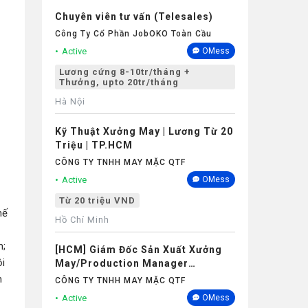
Chuyên viên tư vấn (Telesales)
Công Ty Cổ Phần JobOKO Toàn Cầu
Active
OMess
Lương cứng 8-10tr/tháng +
Thưởng, upto 20tr/tháng
Hà Nội
Kỹ Thuật Xưởng May | Lương Từ 20
Triệu | TP.HCM
CÔNG TY TNHH MAY MẶC QTF
Active
OMess
Từ 20 triệu VND
hế
Hồ Chí Minh
m;
[HCM] Giám Đốc Sản Xuất Xưởng
ội
May/Production Manager
(Garments) - Lương 40M+
h
CÔNG TY TNHH MAY MẶC QTF
Active
OMess