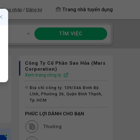
Trang nhà tuyển dụng
Đăng nhập
Đăng ký
/
TÌM VIỆC
ề
Công Ty Cổ Phần Sao Hỏa (Mars
Corporation)
Xem trang công ty
Địa chỉ công ty: 139/34A Đinh Bộ
Lĩnh, Phường 26, Quận Bình Thạnh,
Tp.HCM
PHÚC LỢI DÀNH CHO BẠN
Thưởng