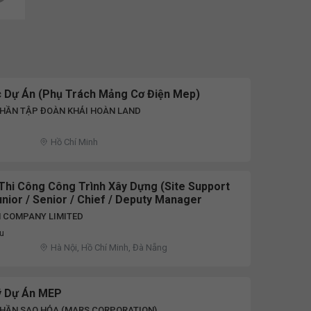
 Dự Án (Phụ Trách Mảng Cơ Điện Mep)
PHẦN TẬP ĐOÀN KHẢI HOÀN LAND
Hồ Chí Minh
Thi Công Công Trình Xây Dựng (Site Support
unior / Senior / Chief / Deputy Manager
M COMPANY LIMITED
ệu
Hà Nội, Hồ Chí Minh, Đà Nẵng
ý Dự Án MEP
PHẦN SAO HỎA (MARS CORPORATION)