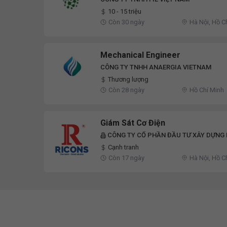
10 - 15 triệu
Còn 30 ngày
Hà Nội, Hồ C
Mechanical Engineer
CÔNG TY TNHH ANAERGIA VIETNAM
Thương lượng
Còn 28 ngày
Hồ Chí Minh
Giám Sát Cơ Điện
CÔNG TY CỔ PHẦN ĐẦU TƯ XÂY DỰNG
Cạnh tranh
Còn 17 ngày
Hà Nội, Hồ C