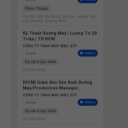
Thỏa Thuận
Hà Nội, Hồ Chí Minh, Bà Rịa - Vũng Tàu,
Hải Dương, Quảng Ninh
g
Kỹ Thuật Xưởng May | Lương Từ 20
Triệu | TP.HCM
CÔNG TY TNHH MAY MẶC QTF
Active
OMess
Từ 20 triệu VND
Hồ Chí Minh
[HCM] Giám Đốc Sản Xuất Xưởng
May/Production Manager
(Garments) - Lương 40M+
CÔNG TY TNHH MAY MẶC QTF
Active
OMess
Từ 40 triệu VND
Hồ Chí Minh