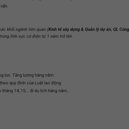
 vấn.
các khối ngành liên quan (
Kinh tế xây dựng & Quản lý dự án, QL Côn
trong lĩnh vực cơ điện từ 1 năm trở lên.
ng lực. Tăng lương hàng năm.
heo quy định của Luật lao động.
háng 14, 15,... đi du lịch hàng năm...