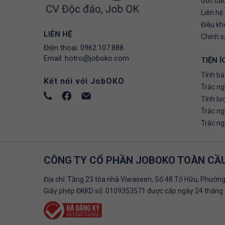
Góc báo
Liên hệ
Điều kh
LIÊN HỆ
Chính 
Điện thoại:
0962.107.888
Email:
hotro@joboko.com
TIỆN Í
Tính bả
Kết nối với JobOKO
Trắc ng
Tính lư
Trắc n
Trắc n
CÔNG TY CỔ PHẦN JOBOKO TOÀN CẦ
Địa chỉ: Tầng 23 tòa nhà Viwaseen, Số 48 Tố Hữu, Phường
Giấy phép ĐKKD số: 0109353571 được cấp ngày 24 tháng 