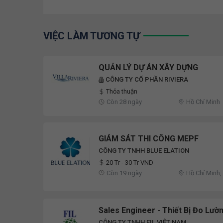
VIỆC LÀM TƯƠNG TỰ
QUẢN LÝ DỰ ÁN XÂY DỰNG
CÔNG TY CỔ PHẦN RIVIERA
Thỏa thuận
Còn 28 ngày
Hồ Chí Minh
GIÁM SÁT THI CÔNG MEPF
CÔNG TY TNHH BLUE ELATION
20 Tr - 30 Tr VND
Còn 19 ngày
Hồ Chí Minh
Sales Engineer - Thiết Bị Đo Lườ
CÔNG TY TNHH FIL VIỆT NAM