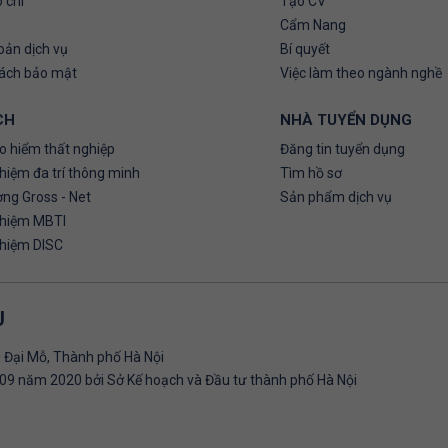
 chí
Tạo CV
Cẩm Nang
oản dịch vụ
Bí quyết
sách bảo mật
Việc làm theo ngành nghề
CH
NHÀ TUYỂN DỤNG
o hiểm thất nghiệp
Đăng tin tuyển dụng
hiệm đa trí thông minh
Tìm hồ sơ
ơng Gross - Net
Sản phẩm dịch vụ
ghiệm MBTI
ghiệm DISC
U
 Đại Mỗ, Thành phố Hà Nội
09 năm 2020 bởi Sở Kế hoạch và Đầu tư thành phố Hà Nội