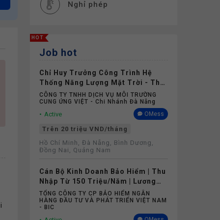
Nghỉ phép
HOT
Job hot
Chỉ Huy Trưởng Công Trình Hệ
Thống Năng Lượng Mặt Trời - Thu
Nhập Không Dưới 20 Triệu
CÔNG TY TNHH DỊCH VỤ MÔI TRƯỜNG
CUNG ỨNG VIỆT - Chi Nhánh Đà Nẵng
Active
OMess
Trên 20 triệu VND/tháng
Hồ Chí Minh, Đà Nẵng, Bình Dương,
Đồng Nai, Quảng Nam
Cán Bộ Kinh Doanh Bảo Hiểm | Thu
Nhập Từ 150 Triệu/Năm | Lương
Cứng Không Phụ Thuộc Doanh Số
TỔNG CÔNG TY CP BẢO HIỂM NGÂN
HÀNG ĐẦU TƯ VÀ PHÁT TRIỂN VIỆT NAM
i
- BIC
Active
OMess