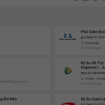
Phó Giám Đốc
CÔNG TY CỔ 
Thoả thuận
Còn 28 ngày
Kỹ Sư Hỗ Trợ 
Engineer) - J
WILLOF VIETNA
15 triệu - 25 tri
, Lâm Đồng, Lạng Sơn
Còn 28 ngày
ng Khí Nén
Kỹ Sư Quản L
CÔNG TY CỔ 