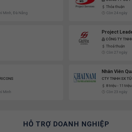
Thỏa thuận
hí Minh, Đà Nẵng
Còn 24 ngày
Project Lead
CÔNG TY TNH
Thoả thuận
Còn 27 ngày
Nhân Viên Quả
 RICONS
CTY TNHH SX TỦ
8 triệu - 11 triệu
hí Minh
Còn 23 ngày
HỖ TRỢ DOANH NGHIỆP