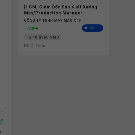
[HCM] Giám Đốc Sản Xuất Xưởng
May/Production Manager
(Garments) - Lương 40M+
CÔNG TY TNHH MAY MẶC QTF
Active
OMess
Từ 40 triệu VND
Hồ Chí Minh
y