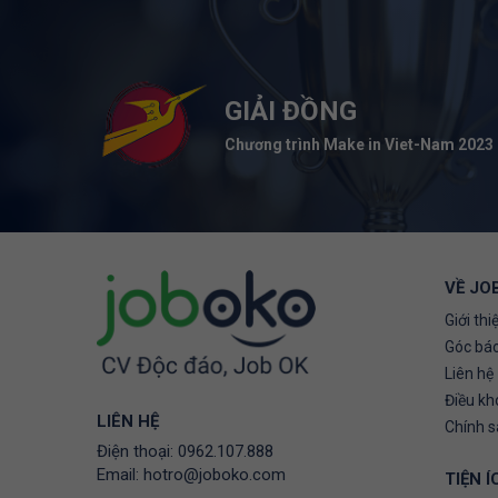
GIẢI ĐỒNG
Chương trình Make in Viet-Nam 2023
VỀ JO
Giới thi
Góc báo
Liên hệ
Điều kh
LIÊN HỆ
Chính 
Điện thoại:
0962.107.888
Email:
hotro@joboko.com
TIỆN Í