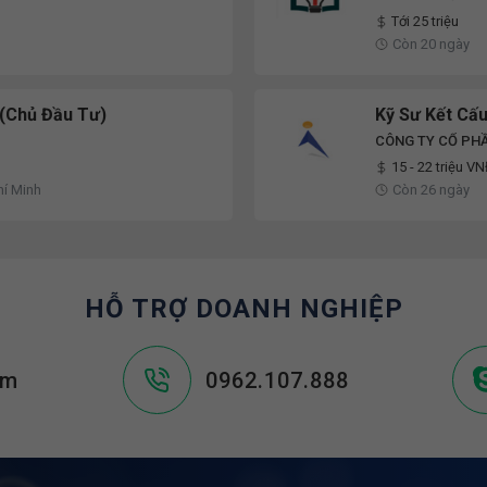
Tới 25 triệu
Còn 20 ngày
 (Chủ Đầu Tư)
Kỹ Sư Kết Cấ
CÔNG TY CỔ PH
15 - 22 triệu V
hí Minh
Còn 26 ngày
HỖ TRỢ DOANH NGHIỆP
om
0962.107.888