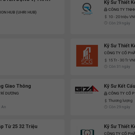
Kỹ Sư Thiết 
CÔNG TY TNHH
ON HUB (UHRI HUB)
10 - 20 triệu V
Còn 29 ngày
Kỹ Sư Thiết K
CÔNG TY CỔ PH
15 Tr - 30 Tr V
Còn 31 ngày
ng Giao Thông
Kỹ Sư Kết Cấ
TRÍ DƯƠNG
CÔNG TY CỔ P
Thương lượng
ệ An
Còn 29 ngày
p Từ 25 32 Triệu
Kỹ Sư Thiết K
CÔNG TY CỔ PHẦ