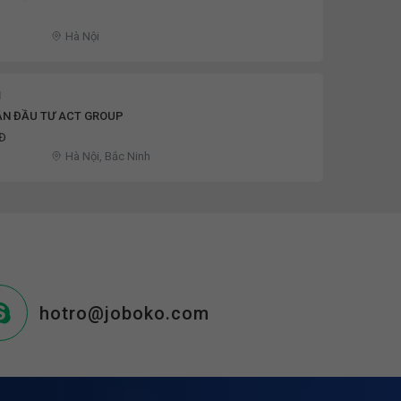
Hà Nội
u
ẦN ĐẦU TƯ ACT GROUP
NĐ
Hà Nội, Bắc Ninh
hotro@joboko.com