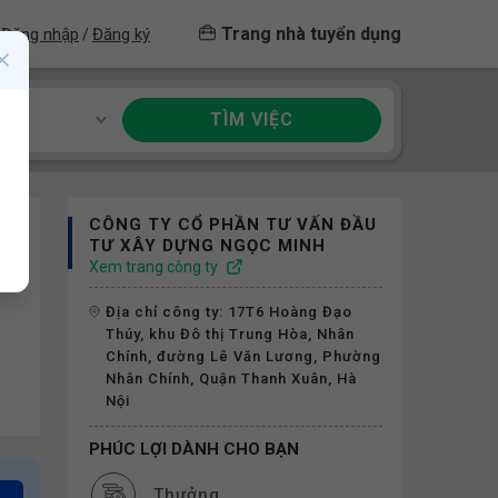
Trang nhà tuyển dụng
Đăng nhập
Đăng ký
/
TÌM VIỆC
ề
CÔNG TY CỔ PHẦN TƯ VẤN ĐẦU
TƯ XÂY DỰNG NGỌC MINH
Xem trang công ty
Địa chỉ công ty: 17T6 Hoàng Đạo
Thúy, khu Đô thị Trung Hòa, Nhân
Chính, đường Lê Văn Lương, Phường
Nhân Chính, Quận Thanh Xuân, Hà
Nội
PHÚC LỢI DÀNH CHO BẠN
Thưởng