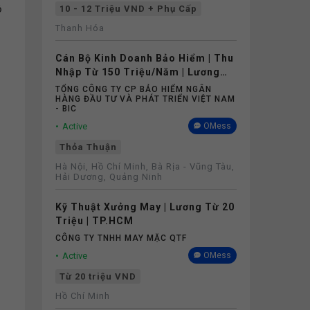
ộ
10 - 12 Triệu VND + Phụ Cấp
Thanh Hóa
Cán Bộ Kinh Doanh Bảo Hiểm | Thu
Nhập Từ 150 Triệu/Năm | Lương
Cứng Không Phụ Thuộc Doanh Số
TỔNG CÔNG TY CP BẢO HIỂM NGÂN
HÀNG ĐẦU TƯ VÀ PHÁT TRIỂN VIỆT NAM
- BIC
Active
OMess
Thỏa Thuận
Hà Nội, Hồ Chí Minh, Bà Rịa - Vũng Tàu,
Hải Dương, Quảng Ninh
Kỹ Thuật Xưởng May | Lương Từ 20
Triệu | TP.HCM
CÔNG TY TNHH MAY MẶC QTF
Active
OMess
Từ 20 triệu VND
Hồ Chí Minh