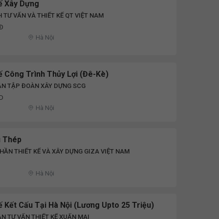
Kế Xây Dựng
 TƯ VẤN VÀ THIẾT KẾ QT VIỆT NAM
NĐ
Hà Nội
ế Công Trình Thủy Lợi (Đê-Kè)
ẦN TẬP ĐOÀN XÂY DỰNG SCG
ND
Hà Nội
u Thép
HẦN THIẾT KẾ VÀ XÂY DỰNG GIZA VIỆT NAM
Hà Nội
ế Kết Cấu Tại Hà Nội (Lương Upto 25 Triệu)
N TƯ VẤN THIẾT KẾ XUẤN MAI