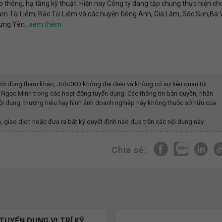
ao thông, hạ tầng kỹ thuật. Hiện nay Công ty đang tập chung thực hiện ch
Nam Từ Liêm, Bắc Từ Liêm và các huyện Đông Anh, Gia Lâm, Sóc Sơn,Ba 
Hưng Yên
ời dùng tham khảo, JobOKO không đại diện và không có sự liên quan tới
g Ngọc Minh
trong các hoạt động tuyển dụng. Các thông tin bản quyền, nhãn
 nội dung, thương hiệu hay hình ảnh doanh nghiệp này không thuộc sở hữu của
, giao dịch hoặc đưa ra bất kỳ quyết định nào dựa trên các nội dung này.
Chia sẻ:
TUYỂN DỤNG VỊ TRÍ KỸ