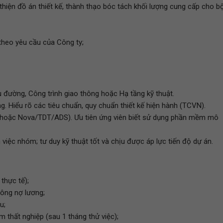
thiện đồ án thiết kế, thành thạo bóc tách khối lượng cung cấp cho b
theo yêu cầu của Công ty;
đường, Công trình giao thông hoặc Hạ tầng kỹ thuật.
tầng. Hiểu rõ các tiêu chuẩn, quy chuẩn thiết kế hiện hành (TCVN).
(hoặc Nova/TDT/ADS). Ưu tiên ứng viên biết sử dụng phần mềm mô
iệc nhóm; tư duy kỹ thuật tốt và chịu được áp lực tiến độ dự án.
thực tế);
ông nợ lương;
u;
 thất nghiệp (sau 1 tháng thử việc);