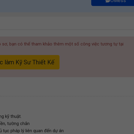
OMess
hồ sơ, bạn có thể tham khảo thêm một số công việc tương tự tại
c làm Kỹ Sư Thiết Kế
g kỹ thuật.
nền, tường chắn
ủ tục pháp lý liên quan đến dự án