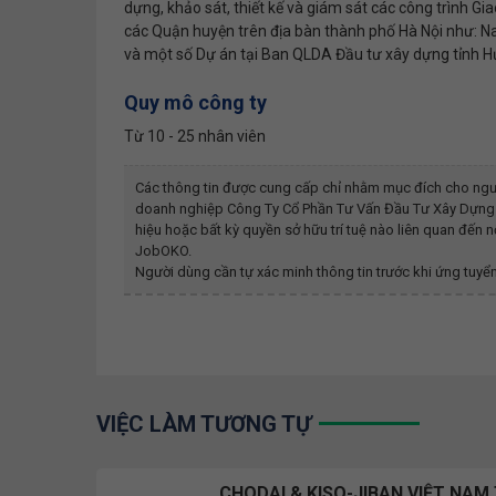
dựng, khảo sát, thiết kế và giám sát các công trình Gi
các Quận huyện trên địa bàn thành phố Hà Nội như: 
và một số Dự án tại Ban QLDA Đầu tư xây dựng tỉnh 
Quy mô công ty
Từ 10 - 25 nhân viên
Các thông tin được cung cấp chỉ nhằm mục đích cho ngư
doanh nghiệp
Công Ty Cổ Phần Tư Vấn Đầu Tư Xây Dựn
hiệu hoặc bất kỳ quyền sở hữu trí tuệ nào liên quan đến
JobOKO.
Người dùng cần tự xác minh thông tin trước khi ứng tuyển
VIỆC LÀM TƯƠNG TỰ
CHODAI & KISO-JIBAN VIỆT NAM 