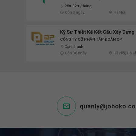
25tr-32tr /tháng
Còn 3 ngày
Hà Nội
Kỹ Sư Thiết Kế Kết Cấu Xây Dựng
CÔNG TY CỔ PHẦN TẬP ĐOÀN QP
Cạnh tranh
Còn 38 ngày
Hà Nội, Hồ C
quanly@joboko.c