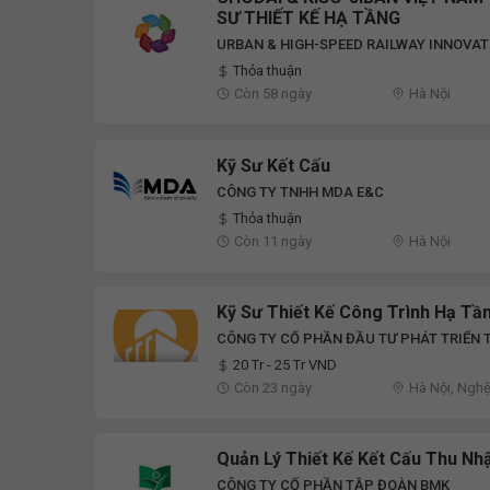
SƯ THIẾT KẾ HẠ TẦNG
URBAN & HIGH-SPEED RAILWAY INNOVATI
Thỏa thuận
Còn 58 ngày
Hà Nội
Kỹ Sư Kết Cấu
CÔNG TY TNHH MDA E&C
Thỏa thuận
Còn 11 ngày
Hà Nội
Kỹ Sư Thiết Kế Công Trình Hạ Tầ
CÔNG TY CỔ PHẦN ĐẦU TƯ PHÁT TRIỂN 
20 Tr - 25 Tr VND
Còn 23 ngày
Hà Nội, Ngh
Quản Lý Thiết Kế Kết Cấu Thu Nhậ
CÔNG TY CỔ PHẦN TẬP ĐOÀN BMK