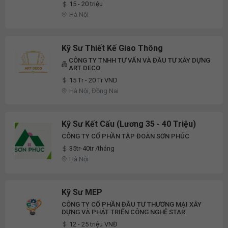
15 - 20 triệu
Hà Nội
Kỹ Sư Thiết Kế Giao Thông
CÔNG TY TNHH TƯ VẤN VÀ ĐẦU TƯ XÂY DỰNG
ART DECO
15 Tr - 20 Tr VND
Hà Nội, Đồng Nai
Kỹ Sư Kết Cấu (Lương 35 - 40 Triệu)
CÔNG TY CỔ PHẦN TẬP ĐOÀN SƠN PHÚC
35tr-40tr /tháng
Hà Nội
Kỹ Sư MEP
CÔNG TY CỔ PHẦN ĐẦU TƯ THƯƠNG MẠI XÂY
DỰNG VÀ PHÁT TRIỂN CÔNG NGHỆ STAR
12 - 25 triệu VNĐ