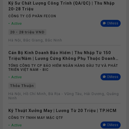
Kỹ Sư Chất Lượng Công Trình (QA/QC) | Thu Nhập
20-28 Triệu
CÔNG TY CỔ PHẦN FECON
Active
OMess
20 - 28 triệu VND
Hà Nội, Bắc Giang, Bắc Ninh
Cán Bộ Kinh Doanh Bảo Hiểm | Thu Nhập Từ 150
Triệu/Năm | Lương Cứng Không Phụ Thuộc Doanh
Số
TỔNG CÔNG TY CP BẢO HIỂM NGÂN HÀNG ĐẦU TƯ VÀ PHÁT
TRIỂN VIỆT NAM - BIC
Active
OMess
Thỏa Thuận
Hà Nội, Hồ Chí Minh, Bà Rịa - Vũng Tàu, Hải Dương, Quảng
Ninh
Kỹ Thuật Xưởng May | Lương Từ 20 Triệu | TP.HCM
CÔNG TY TNHH MAY MẶC QTF
Active
OMess