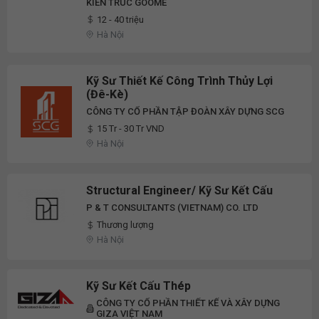
Tầng
KIẾN TRÚC GOOME
12 - 40 triệu
Hà Nội
Kỹ Sư Thiết Kế Công Trình Thủy Lợi
(Đê-Kè)
CÔNG TY CỔ PHẦN TẬP ĐOÀN XÂY DỰNG SCG
15 Tr - 30 Tr VND
Hà Nội
Structural Engineer/ Kỹ Sư Kết Cấu
P & T CONSULTANTS (VIETNAM) CO. LTD
Thương lượng
Hà Nội
Kỹ Sư Kết Cấu Thép
CÔNG TY CỔ PHẦN THIẾT KẾ VÀ XÂY DỰNG
GIZA VIỆT NAM