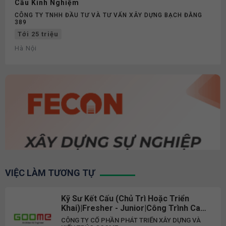
Cầu Kinh Nghiệm
CÔNG TY TNHH ĐẦU TƯ VÀ TƯ VẤN XÂY DỰNG BẠCH ĐẰNG
389
Tới 25 triệu
Hà Nội
VIỆC LÀM TƯƠNG TỰ
Kỹ Sư Kết Cấu (Chủ Trì Hoặc Triển
Khai)|Fresher - Junior|Công Trình Cao
Tầng, Bệnh Viện, Khu Đô Thị Thấp
CÔNG TY CỔ PHẦN PHÁT TRIỂN XÂY DỰNG VÀ