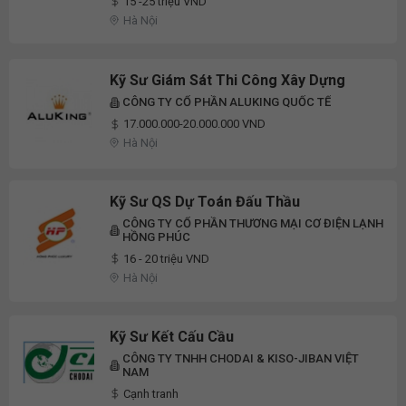
15 -25 triệu VND
Hà Nội
Kỹ Sư Giám Sát Thi Công Xây Dựng
CÔNG TY CỔ PHẦN ALUKING QUỐC TẾ
17.000.000-20.000.000 VND
Hà Nội
Kỹ Sư QS Dự Toán Đấu Thầu
CÔNG TY CỔ PHẦN THƯƠNG MẠI CƠ ĐIỆN LẠNH
HỒNG PHÚC
16 - 20 triệu VND
Hà Nội
Kỹ Sư Kết Cấu Cầu
CÔNG TY TNHH CHODAI & KISO-JIBAN VIỆT
NAM
Cạnh tranh