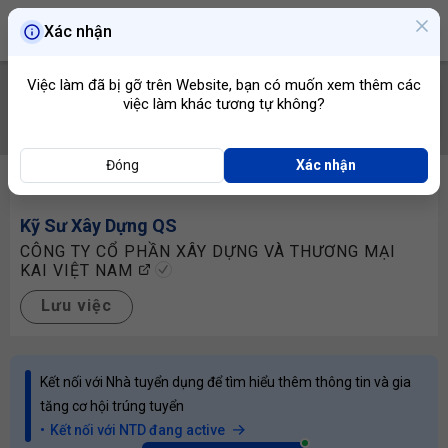
Xác nhận
Việc làm đã bị gỡ trên Website, bạn có muốn xem thêm các
việc làm khác tương tự không?
TÌM VIỆC
Đóng
Xác nhận
Kỹ Sư Xây Dựng
QS
CÔNG TY CỔ PHẦN XÂY DỰNG VÀ THƯƠNG MẠI
KAI VIỆT NAM
Lưu việc
Kết nối với Nhà tuyển dụng để tìm hiểu thêm thông tin và gia
tăng cơ hội trúng tuyển
Kết nối với NTD đang active