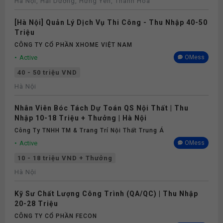
Hà Nội, Hải Dương, Hưng Yên, Thanh Hóa
[Hà Nội] Quản Lý Dịch Vụ Thi Công - Thu Nhập 40-50
Triệu
CÔNG TY CỔ PHẦN XHOME VIỆT NAM
Active
OMess
40 - 50 triệu VND
Hà Nội
Nhân Viên Bóc Tách Dự Toán QS Nội Thất | Thu
Nhập 10-18 Triệu + Thưởng | Hà Nội
Công Ty TNHH TM & Trang Trí Nội Thất Trung Á
Active
OMess
10 - 18 triệu VND + Thưởng
Hà Nội
Kỹ Sư Chất Lượng Công Trình (QA/QC) | Thu Nhập
20-28 Triệu
CÔNG TY CỔ PHẦN FECON