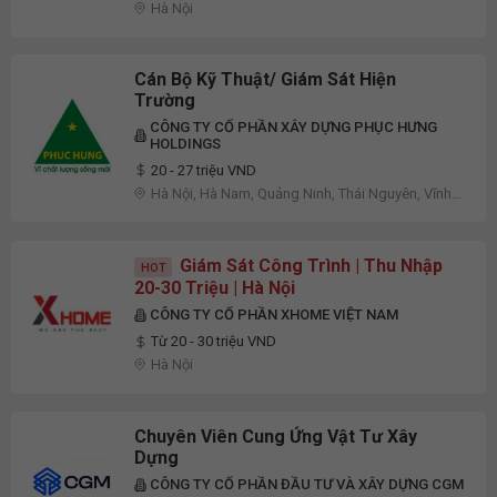
Hà Nội
Cán Bộ Kỹ Thuật/ Giám Sát Hiện
Trường
CÔNG TY CỔ PHẦN XÂY DỰNG PHỤC HƯNG
HOLDINGS
20 - 27 triệu VND
Hà Nội, Hà Nam, Quảng Ninh, Thái Nguyên, Vĩnh
Phúc
Giám Sát Công Trình | Thu Nhập
HOT
20-30 Triệu | Hà Nội
CÔNG TY CỔ PHẦN XHOME VIỆT NAM
Từ 20 - 30 triệu VND
Hà Nội
Chuyên Viên Cung Ứng Vật Tư Xây
Dựng
CÔNG TY CỔ PHẦN ĐẦU TƯ VÀ XÂY DỰNG CGM