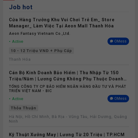
Job hot
Đào tạo
Cửa Hàng Trưởng Khu Vui Chơi Trẻ Em_ Store
Nghỉ phép
Manager_ Làm Việc Tại Aeon Mall Thanh Hóa
Aeon Fantasy Vietnam Co.,ltd.
Bảo hiểm
Active
OMess
10 - 12 Triệu VND + Phụ Cấp
Thanh Hóa
Cán Bộ Kinh Doanh Bảo Hiểm | Thu Nhập Từ 150
Triệu/Năm | Lương Cứng Không Phụ Thuộc Doanh
Số
TỔNG CÔNG TY CP BẢO HIỂM NGÂN HÀNG ĐẦU TƯ VÀ PHÁT
TRIỂN VIỆT NAM - BIC
Active
OMess
Thỏa Thuận
Hà Nội, Hồ Chí Minh, Bà Rịa - Vũng Tàu, Hải Dương, Quảng
Ninh
Kỹ Thuật Xưởng May | Lương Từ 20 Triệu | TP.HCM