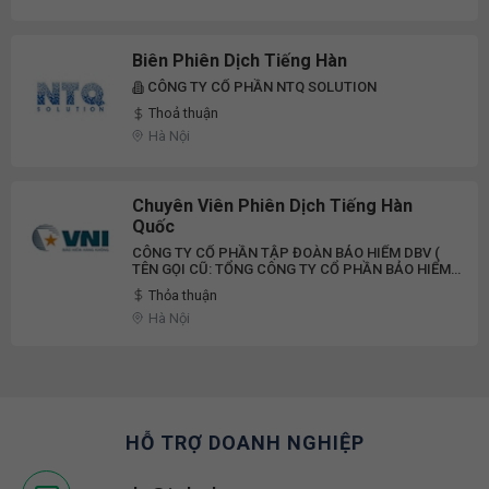
Biên Phiên Dịch Tiếng Hàn
CÔNG TY CỔ PHẦN NTQ SOLUTION
Thoả thuận
Hà Nội
Chuyên Viên Phiên Dịch Tiếng Hàn
Quốc
CÔNG TY CỔ PHẦN TẬP ĐOÀN BẢO HIỂM DBV (
TÊN GỌI CŨ: TỔNG CÔNG TY CỔ PHẦN BẢO HIỂM
HÀNG KHÔNG VNI)
Thỏa thuận
Hà Nội
HỖ TRỢ DOANH NGHIỆP