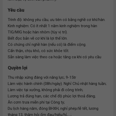
Yêu cầu
Trình độ: không yêu cầu; ưu tiên có bằng nghề cơ khí/hàn.
Kinh nghiệm: Có ít nhất 1 năm kinh nghiệm trong hàn
TIG/MIG hoặc hàn nhôm (tùy vị trí).
Biết đọc bản vẽ cơ khí là lợi thế lớn.
Có chứng chỉ nghề hàn (nếu có) là điểm cộng.
Cẩn thận, chịu khó, có sức khỏe tốt.
Sẵn sàng làm việc theo ca hoặc tăng ca khi có yêu cầu
Quyền lợi
Thu nhập xứng đáng với năng lực; 9-15tr
Làm việc hành chính (08h/ngày). Nghỉ Chủ nhật hàng tuần;
Làm việc tại xưởng, không phải đi công trình;
Lương trả đúng hạn, các chế độ phúc lợi thoả đáng;
Ăn cơm trưa miễn phí tại Công ty;
Du lịch hàng năm, đóng BHXH, nghỉ phép/lễ tết, lương
tháng 13, thăm hỏi ốm đau/hiếu/hỉ,....;