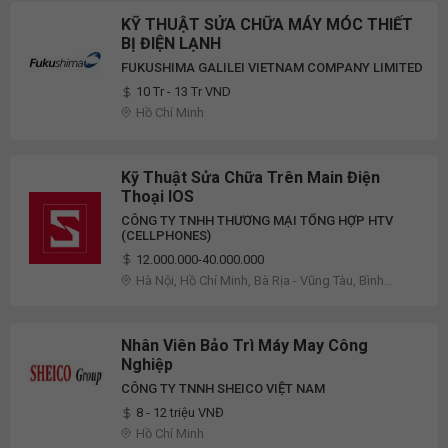
KỸ THUẬT SỬA CHỮA MÁY MÓC THIẾT
BỊ ĐIỆN LẠNH
FUKUSHIMA GALILEI VIETNAM COMPANY LIMITED
10 Tr - 13 Tr VND
Hồ Chí Minh
Kỹ Thuật Sửa Chữa Trên Main Điện
Thoại IOS
CÔNG TY TNHH THƯƠNG MẠI TỔNG HỢP HTV
(CELLPHONES)
12.000.000-40.000.000
Hà Nội, Hồ Chí Minh, Bà Rịa - Vũng Tàu, Bình
Dương, Đồng Nai
Nhân Viên Bảo Trì Máy May Công
Nghiệp
CÔNG TY TNNH SHEICO VIỆT NAM
8 - 12 triệu VNĐ
Hồ Chí Minh