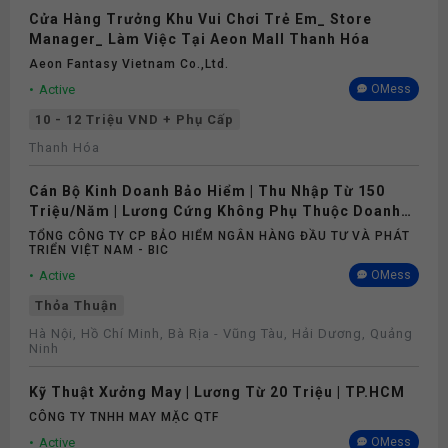
Cửa Hàng Trưởng Khu Vui Chơi Trẻ Em_ Store
Manager_ Làm Việc Tại Aeon Mall Thanh Hóa
Aeon Fantasy Vietnam Co.,ltd.
Active
OMess
10 - 12 Triệu VND + Phụ Cấp
Thanh Hóa
Cán Bộ Kinh Doanh Bảo Hiểm | Thu Nhập Từ 150
Triệu/Năm | Lương Cứng Không Phụ Thuộc Doanh
Số
TỔNG CÔNG TY CP BẢO HIỂM NGÂN HÀNG ĐẦU TƯ VÀ PHÁT
TRIỂN VIỆT NAM - BIC
Active
OMess
Thỏa Thuận
Hà Nội, Hồ Chí Minh, Bà Rịa - Vũng Tàu, Hải Dương, Quảng
Ninh
Kỹ Thuật Xưởng May | Lương Từ 20 Triệu | TP.HCM
CÔNG TY TNHH MAY MẶC QTF
Active
OMess