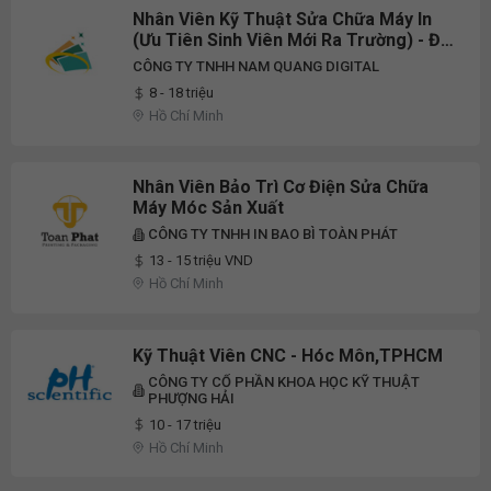
Nhân Viên Kỹ Thuật Sửa Chữa Máy In
(Ưu Tiên Sinh Viên Mới Ra Trường) - Đi
Làm Ngay
CÔNG TY TNHH NAM QUANG DIGITAL
8 - 18 triệu
Hồ Chí Minh
Nhân Viên Bảo Trì Cơ Điện Sửa Chữa
Máy Móc Sản Xuất
CÔNG TY TNHH IN BAO BÌ TOÀN PHÁT
13 - 15 triệu VND
Hồ Chí Minh
Kỹ Thuật Viên CNC - Hóc Môn,TPHCM
CÔNG TY CỔ PHẦN KHOA HỌC KỸ THUẬT
PHƯỢNG HẢI
10 - 17 triệu
Hồ Chí Minh