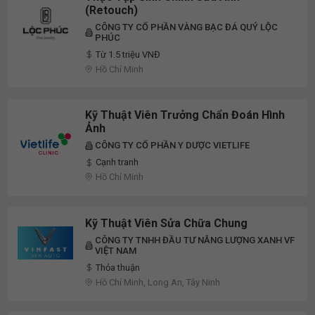
(Retouch)
CÔNG TY CỔ PHẦN VÀNG BẠC ĐÁ QUÝ LỘC
PHÚC
Từ 1.5 triệu VNĐ
Hồ Chí Minh
Kỹ Thuật Viên Trưởng Chẩn Đoán Hình
Ảnh
CÔNG TY CỔ PHẦN Y DƯỢC VIETLIFE
Cạnh tranh
Hồ Chí Minh
Kỹ Thuật Viên Sửa Chữa Chung
CÔNG TY TNHH ĐẦU TƯ NĂNG LƯỢNG XANH VF
VIỆT NAM
Thỏa thuận
Hồ Chí Minh, Long An, Tây Ninh