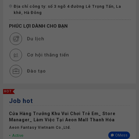
Địa chỉ công ty: số 3 ngõ 4 đường Lê Trọng Tấn, La
khê, Hà Đông
PHÚC LỢI DÀNH CHO BẠN
Du lịch
Cơ hội thăng tiến
Đào tạo
Thưởng
HOT
Job hot
Phụ cấp
Cửa Hàng Trưởng Khu Vui Chơi Trẻ Em_ Store
Bảo hiểm
Manager_ Làm Việc Tại Aeon Mall Thanh Hóa
Aeon Fantasy Vietnam Co.,ltd.
Active
OMess