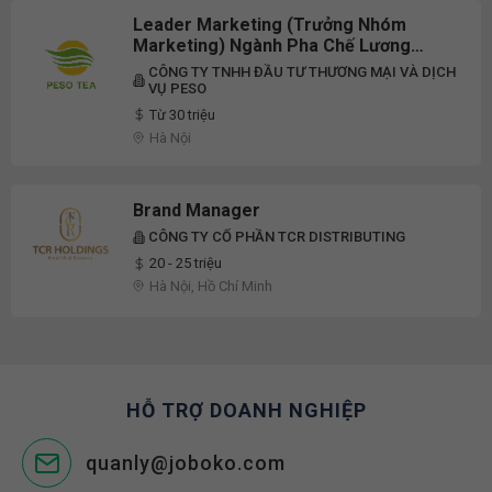
Leader Marketing (Trưởng Nhóm
Marketing) Ngành Pha Chế Lương
Cứng 30 Triệu + Thưởng
CÔNG TY TNHH ĐẦU TƯ THƯƠNG MẠI VÀ DỊCH
VỤ PESO
Từ 30 triệu
Hà Nội
Brand Manager
CÔNG TY CỔ PHẦN TCR DISTRIBUTING
20 - 25 triệu
Hà Nội, Hồ Chí Minh
HỖ TRỢ DOANH NGHIỆP
quanly@joboko.com