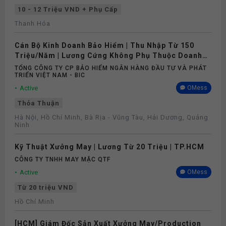
10 - 12 Triệu VND + Phụ Cấp
Thanh Hóa
Cán Bộ Kinh Doanh Bảo Hiểm | Thu Nhập Từ 150
Triệu/Năm | Lương Cứng Không Phụ Thuộc Doanh
Số
TỔNG CÔNG TY CP BẢO HIỂM NGÂN HÀNG ĐẦU TƯ VÀ PHÁT
TRIỂN VIỆT NAM - BIC
Active
OMess
Thỏa Thuận
Hà Nội, Hồ Chí Minh, Bà Rịa - Vũng Tàu, Hải Dương, Quảng
Ninh
Kỹ Thuật Xưởng May | Lương Từ 20 Triệu | TP.HCM
CÔNG TY TNHH MAY MẶC QTF
Active
OMess
Từ 20 triệu VND
Hồ Chí Minh
[HCM] Giám Đốc Sản Xuất Xưởng May/Production