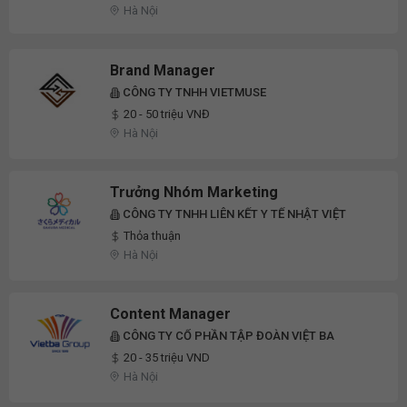
Hà Nội
Brand Manager
CÔNG TY TNHH VIETMUSE
20 - 50 triệu VNĐ
Hà Nội
Trưởng Nhóm Marketing
CÔNG TY TNHH LIÊN KẾT Y TẾ NHẬT VIỆT
Thỏa thuận
Hà Nội
Content Manager
CÔNG TY CỔ PHẦN TẬP ĐOÀN VIỆT BA
20 - 35 triệu VND
Hà Nội