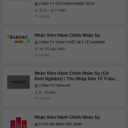
CÔNG TY CỔ PHẦN FUMEE TECH
12 Tr - 16 Tr VND
Hà Nội
Nhân Viên Hành Chính Nhân Sự
CÔNG TY TNHH THIẾT BỊ Y TẾ HAMEMY
10 -15 triệu VND
Hà Nội
Nhân Viên Hành Chính Nhân Sự (Có
Kinh Nghiệm) | Thu Nhập Đến 15 Triệu |
Chế Độ Đãi Ngộ Tốt
CÔNG TY TNHH N7
8 - 15 triệu
Hà Nội
Nhân Viên Hành Chính Nhân Sự
CTCP IBS MRO VIỆT NAM