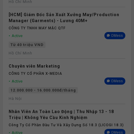
Hồ Chí Minh
[HCM] Giám Đốc Sản Xuất Xưởng May/Production
Manager (Garments) - Lương 40M+
CÔNG TY TNHH MAY MẶC QTF
Active
OMess
Từ 40 triệu VND
Hồ Chí Minh
Chuyên viên Marketing
CÔNG TY CỔ PHẦN X-MEDIA
Active
OMess
12.000.000 - 16.000.000đ/tháng
Hà Nội
Nhân Viên An Toàn Lao Động | Thu Nhập 13 - 18
Triệu | Không Yêu Cầu Kinh Nghiệm
Công Ty Cổ Phần Đầu Tư Và Xây Dựng Số 18.3 (LICOGI 18.3)
Active
OMess