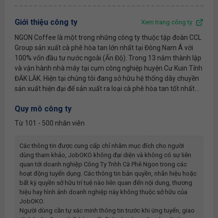
Giới thiệu công ty
Xem trang công ty
NGON Coffee là một trong những công ty thuộc tập đoàn CCL
Group sản xuất cà phê hòa tan lớn nhất tại Đông Nam Á với
100% vốn đầu tư nước ngoài (Ấn Độ). Trong 13 năm thành lập
và vận hành nhà máy tại cụm công nghiệp huyện Cư Kuin Tỉnh
ĐĂK LĂK. Hiện tại chúng tôi đang sở hữu hệ thống dây chuyền
sản xuất hiện đại để sản xuất ra loại cà phê hòa tan tốt nhất...
Quy mô công ty
Từ 101 - 500 nhân viên
Các thông tin được cung cấp chỉ nhằm mục đích cho người
dùng tham khảo, JobOKO không đại diện và không có sự liên
quan tới doanh nghiệp
Công Ty Tnhh Cà Phê Ngon
trong các
hoạt động tuyển dụng. Các thông tin bản quyền, nhãn hiệu hoặc
bất kỳ quyền sở hữu trí tuệ nào liên quan đến nội dung, thương
hiệu hay hình ảnh doanh nghiệp này không thuộc sở hữu của
JobOKO.
Người dùng cần tự xác minh thông tin trước khi ứng tuyển, giao