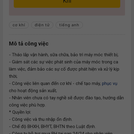
Khí
cơ khí
điện tử
tiếng anh
Mô tả công việc
- Tháo lắp vận hành, sữa chữa, bảo trì máy móc thiết bị;
- Giám sát các sự việc phát sinh của máy móc trong ca
làm việc, đảm bảo các sự cố được phát hiện và xử lý kịp
thời;
- Công việc liên quan đến cơ khí - chế tạo máy,
phục vụ
cho hoạt động sản xuất;
- Nhân viên chưa có tay nghề sẽ được đào tạo, hướng dẫn
công việc phù hợp.
* Quyền lợi:
- Công việc và thu nhập ổn định.
- Chế độ BHXH, BHYT, BHTN theo Luật định.
- Công ty hỗ trợ mua BH tai nạn 24/24 cho nhân viên.