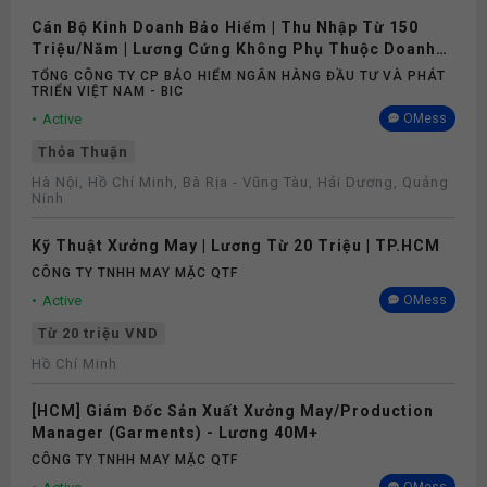
Cán Bộ Kinh Doanh Bảo Hiểm | Thu Nhập Từ 150
Triệu/Năm | Lương Cứng Không Phụ Thuộc Doanh
Số
TỔNG CÔNG TY CP BẢO HIỂM NGÂN HÀNG ĐẦU TƯ VÀ PHÁT
TRIỂN VIỆT NAM - BIC
Active
OMess
Thỏa Thuận
Hà Nội, Hồ Chí Minh, Bà Rịa - Vũng Tàu, Hải Dương, Quảng
Ninh
Kỹ Thuật Xưởng May | Lương Từ 20 Triệu | TP.HCM
CÔNG TY TNHH MAY MẶC QTF
Active
OMess
Từ 20 triệu VND
Hồ Chí Minh
[HCM] Giám Đốc Sản Xuất Xưởng May/Production
Manager (Garments) - Lương 40M+
CÔNG TY TNHH MAY MẶC QTF