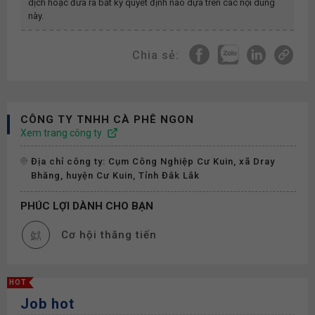
dịch hoặc đưa ra bất kỳ quyết định nào dựa trên các nội dung
này.
Chia sẻ:
CÔNG TY TNHH CÀ PHÊ NGON
Xem trang công ty
Địa chỉ công ty: Cụm Công Nghiệp Cư Kuin, xã Dray
Bhăng, huyện Cư Kuin, Tỉnh Đắk Lắk
PHÚC LỢI DÀNH CHO BẠN
Cơ hội thăng tiến
HOT
Job hot