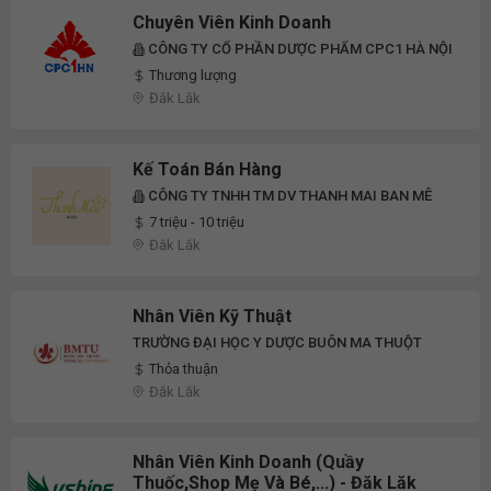
Chuyên Viên Kinh Doanh
CÔNG TY CỔ PHẦN DƯỢC PHẨM CPC1 HÀ NỘI
Thương lượng
Đắk Lắk
Kế Toán Bán Hàng
CÔNG TY TNHH TM DV THANH MAI BAN MÊ
7 triệu - 10 triệu
Đắk Lắk
Nhân Viên Kỹ Thuật
TRƯỜNG ĐẠI HỌC Y DƯỢC BUÔN MA THUỘT
Thỏa thuận
Đắk Lắk
Nhân Viên Kinh Doanh (Quầy
Thuốc,Shop Mẹ Và Bé,...) - Đăk Lăk