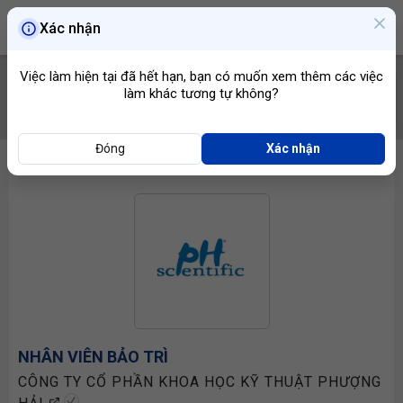
Xác nhận
Việc làm hiện tại đã hết hạn, bạn có muốn xem thêm các việc
làm khác tương tự không?
TÌM VIỆC
Đóng
Xác nhận
NHÂN VIÊN BẢO TRÌ
CÔNG TY CỔ PHẦN KHOA HỌC KỸ THUẬT PHƯỢNG