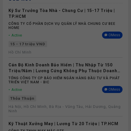
Kỹ Sư Trưởng Tòa Nhà - Chung Cư | 15-17 Triệu |
TP.HCM
CÔNG TY CỔ PHẦN DỊCH VỤ QUẢN LÝ NHÀ CHUNG CƯ BEE
HOME
Active
OMess
15 - 17 triệu VND
Hồ Chí Minh
Cán Bộ Kinh Doanh Bảo Hiểm | Thu Nhập Từ 150
Triệu/Năm | Lương Cứng Không Phụ Thuộc Doanh
Số
TỔNG CÔNG TY CP BẢO HIỂM NGÂN HÀNG ĐẦU TƯ VÀ PHÁT
TRIỂN VIỆT NAM - BIC
Active
OMess
Thỏa Thuận
Hà Nội, Hồ Chí Minh, Bà Rịa - Vũng Tàu, Hải Dương, Quảng
Ninh
Kỹ Thuật Xưởng May | Lương Từ 20 Triệu | TP.HCM