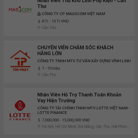
Nhân Viên Thủ Kho Linh Phụ Kiện - Cần
Thơ
CÔNG TY CP MASSCOM VIỆT NAM
8 Tr - 10 Tr VND
Cần Thơ
CHUYÊN VIÊN CHĂM SÓC KHÁCH
HÀNG LỚN
CÔNG TY TNHH MTV TƯ VẤN XÂY DỰNG VĨNH LINH
7 - 10 triệu
Cần Thơ
Nhân Viên Hỗ Trợ Thanh Toán Khoản
Vay Hiện Trường
CÔNG TY TÀI CHÍNH TNHH MTV LOTTE VIỆT NAM -
LOTTE FINANCE
7,000,000 - 15,000,000 VNĐ
Hà Nội, Hồ Chí Minh, Đà Nẵng, Cần Thơ, Hải Phòng,
Bến Tre, Bình Dương, Kon Tum, Long An, Quảng
Bình, Quảng Ngãi, Quảng Ninh, Tiền Giang, Trà