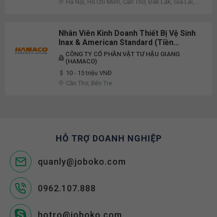
Hà Nội, Hồ Chí Minh, Cần Thơ, Đắk Lắk, Gia Lai,
Lào Cai, Quảng Trị, Sơn La, Khác
Nhân Viên Kinh Doanh Thiết Bị Vệ Sinh
Inax & American Standard (Tiền
Giang/Bến Tre)
CÔNG TY CỔ PHẦN VẬT TƯ HẬU GIANG
(HAMACO)
10 - 15 triệu VNĐ
Cần Thơ, Bến Tre
HỖ TRỢ DOANH NGHIỆP
quanly@joboko.com
0962.107.888
hotro@joboko.com