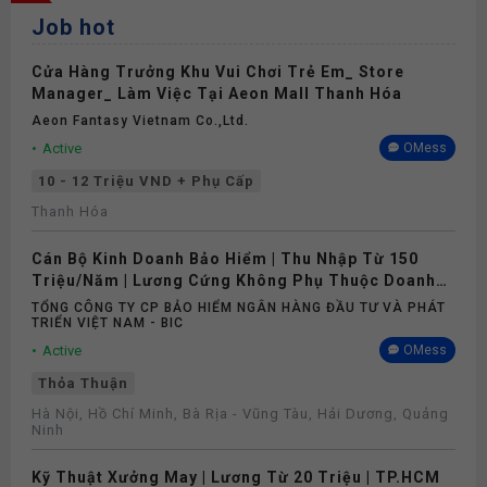
Job hot
Cửa Hàng Trưởng Khu Vui Chơi Trẻ Em_ Store
Manager_ Làm Việc Tại Aeon Mall Thanh Hóa
Aeon Fantasy Vietnam Co.,ltd.
Active
OMess
10 - 12 Triệu VND + Phụ Cấp
Thanh Hóa
Cán Bộ Kinh Doanh Bảo Hiểm | Thu Nhập Từ 150
Triệu/Năm | Lương Cứng Không Phụ Thuộc Doanh
Số
TỔNG CÔNG TY CP BẢO HIỂM NGÂN HÀNG ĐẦU TƯ VÀ PHÁT
TRIỂN VIỆT NAM - BIC
Active
OMess
Thỏa Thuận
Hà Nội, Hồ Chí Minh, Bà Rịa - Vũng Tàu, Hải Dương, Quảng
Ninh
Kỹ Thuật Xưởng May | Lương Từ 20 Triệu | TP.HCM