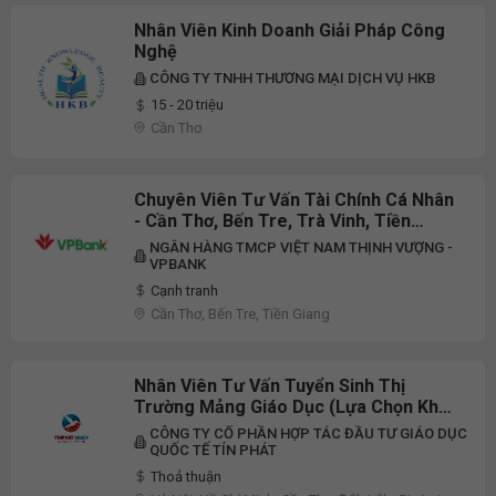
Vinh
Nhân Viên Kinh Doanh Giải Pháp Công
Nghệ
CÔNG TY TNHH THƯƠNG MẠI DỊCH VỤ HKB
15 - 20 triệu
Cần Thơ
Chuyên Viên Tư Vấn Tài Chính Cá Nhân
- Cần Thơ, Bến Tre, Trà Vinh, Tiền
Giang, Kiên Giang - TA142
NGÂN HÀNG TMCP VIỆT NAM THỊNH VƯỢNG -
VPBANK
Cạnh tranh
Cần Thơ, Bến Tre, Tiền Giang
Nhân Viên Tư Vấn Tuyển Sinh Thị
Trường Mảng Giáo Dục (Lựa Chọn Khu
Vực Làm Việc, Mảng Giáo Dục)
CÔNG TY CỔ PHẦN HỢP TÁC ĐẦU TƯ GIÁO DỤC
QUỐC TẾ TÍN PHÁT
Thoả thuận