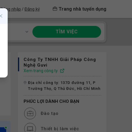
Trang nhà tuyển dụng
Đăng nhập
Đăng ký
/
TÌM VIỆC
ề
Công Ty TNHH Giải Pháp Công
Nghệ Guvi
Xem trang công ty
Địa chỉ công ty: 137D đường 11, P
Trường Thọ, Q Thủ Đức, Hồ Chí Minh
PHÚC LỢI DÀNH CHO BẠN
Đào tạo
Thiết bị làm việc