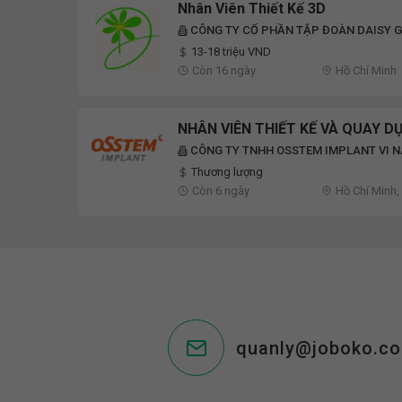
Nhân Viên Thiết Kế 3D
CÔNG TY CỔ PHẦN TẬP ĐOÀN DAISY 
13-18 triệu VND
Còn 16 ngày
Hồ Chí Minh
NHÂN VIÊN THIẾT KẾ VÀ QUAY D
CÔNG TY TNHH OSSTEM IMPLANT VI N
Thương lượng
Còn 6 ngày
Hồ Chí Minh,
quanly@joboko.c