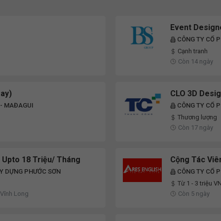
Event Design
CÔNG TY CỔ 
Cạnh tranh
Còn 14 ngày
gay)
CLO 3D Desi
 - MAĐAGUI
CÔNG TY CỔ 
Thương lượng
Còn 17 ngày
 Upto 18 Triệu/ Tháng
Cộng Tác Viê
ÂY DỰNG PHƯỚC SƠN
CÔNG TY CỔ P
Từ 1 - 3 triệu V
 Vĩnh Long
Còn 5 ngày