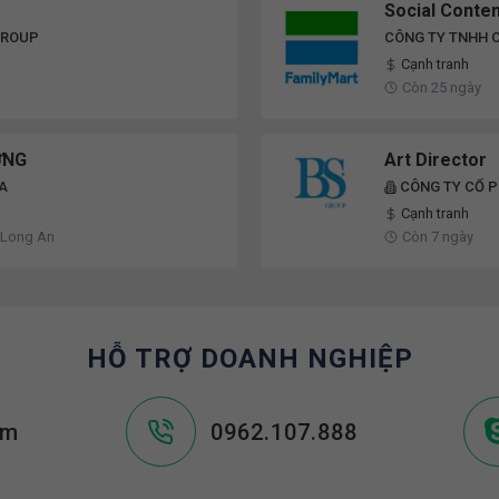
Social Conte
GROUP
CÔNG TY TNHH C
Cạnh tranh
Còn 25 ngày
ỰNG
Art Director
A
CÔNG TY CỔ 
Cạnh tranh
 Long An
Còn 7 ngày
HỖ TRỢ DOANH NGHIỆP
om
0962.107.888