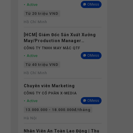
Active
OMess
Từ 20 triệu VND
Hồ Chí Minh
[HCM] Giám Đốc Sản Xuất Xưởng
May/Production Manager
(Garments) - Lương 40M+
CÔNG TY TNHH MAY MẶC QTF
Active
OMess
Từ 40 triệu VND
Hồ Chí Minh
Chuyên viên Marketing
CÔNG TY CỔ PHẦN X-MEDIA
Active
OMess
13.000.000 - 18.000.000đ/tháng
Hà Nội
Nhân Viên An Toàn Lao Động | Thu