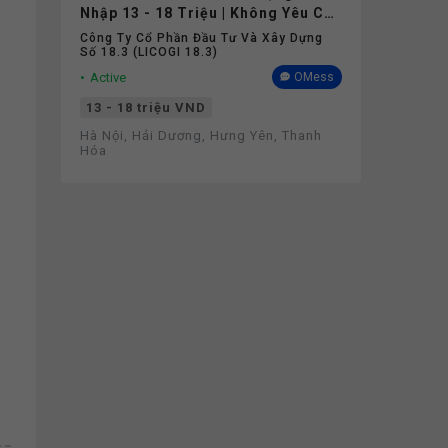
Nhập 13 - 18 Triệu | Không Yêu Cầu
Kinh Nghiệm
Công Ty Cổ Phần Đầu Tư Và Xây Dựng
Số 18.3 (LICOGI 18.3)
Active
OMess
13 - 18 triệu VND
Hà Nội, Hải Dương, Hưng Yên, Thanh
Hóa