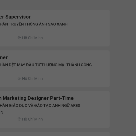
er Supervisor
PHẦN TRUYỀN THÔNG ÁNH SAO XANH
Hồ Chí Minh
gner
PHẦN DỆT MAY ĐẦU TƯ THƯƠNG MẠI THÀNH CÔNG
Hồ Chí Minh
n Marketing Designer Part-Time
HẦN GIÁO DỤC VÀ ĐÀO TẠO ANH NGỮ ARES
ND
Hồ Chí Minh