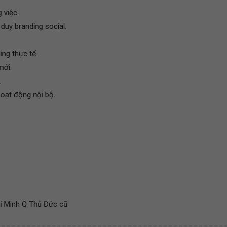
 việc.
duy branding social.
ing thực tế.
mới.
.
hoạt động nội bộ.
hí Minh Q Thủ Đức cũ