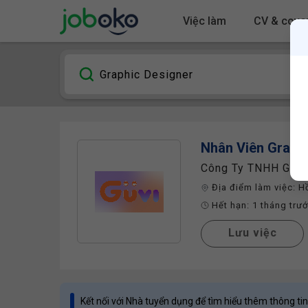
Việc làm
CV & cover
Nhân Viên
Graph
Công Ty TNHH Giải
Địa điểm làm việc:
H
Hết hạn:
1 tháng trư
Lưu việc
Kết nối với Nhà tuyển dụng để tìm hiểu thêm thông tin