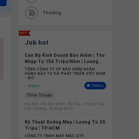
Thưởng
Phụ cấp
HOT
Job hot
Nghỉ phép
Cán Bộ Kinh Doanh Bảo Hiểm | Thu
Bảo hiểm
Nhập Từ 150 Triệu/Năm | Lương
Cứng Không Phụ Thuộc Doanh Số
TỔNG CÔNG TY CP BẢO HIỂM NGÂN
HÀNG ĐẦU TƯ VÀ PHÁT TRIỂN VIỆT NAM
- BIC
Active
OMess
Thỏa Thuận
Hà Nội, Hồ Chí Minh, Bà Rịa - Vũng Tàu,
Hải Dương, Quảng Ninh
Kỹ Thuật Xưởng May | Lương Từ 20
Triệu | TP.HCM
CÔNG TY TNHH MAY MẶC QTF