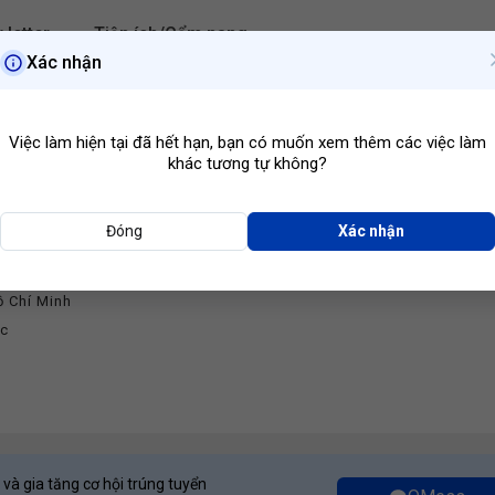
 letter
Tiện ích/Cẩm nang
Xác nhận
Hồ Chí Minh
Ngành ngh
Việc làm hiện tại đã hết hạn, bạn có muốn xem thêm các việc làm
khác tương tự không?
Đóng
Xác nhận
ic Designer
 Pháp Công Nghệ Guvi
ồ Chí Minh
ớc
 và gia tăng cơ hội trúng tuyển