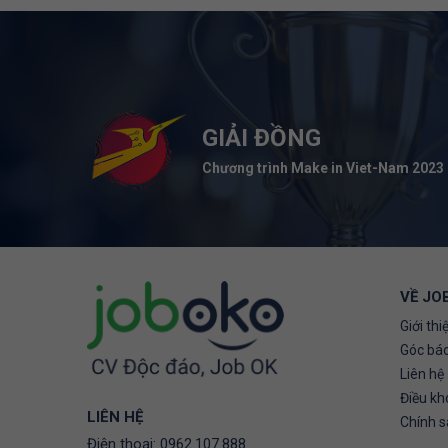
GIẢI ĐỒNG
Chương trình Make in Viet-Nam 2023
VỀ JO
Giới thi
Góc báo
Liên hệ
Điều kh
LIÊN HỆ
Chính 
Điện thoại:
0962.107.888