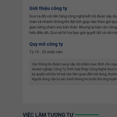
Giới thiệu công ty
Guvi ra đời với nền tảng công nghệ kết nối được xây 
toàn và nhanh chóng khi đặt lịch giúp việc theo giờ qu
gian riêng chăm sóc bản thân. Nhưng lại bận rộn công 
hiểu điều đó, Guvi sẽ hỗ trợ bạn giải quyết tất cả nỗi m
Quy mô công ty
Từ 10 - 25 nhân viên
Các thông tin được cung cấp chỉ nhằm mục đích cho ngư
doanh nghiệp
Công Ty Tnhh Giải Pháp Công Nghệ Guvi
tr
kỳ quyền sở hữu trí tuệ nào liên quan đến nội dung, th
Người dùng cần tự xác minh thông tin trước khi ứng tuyển
VIỆC LÀM TƯƠNG TỰ