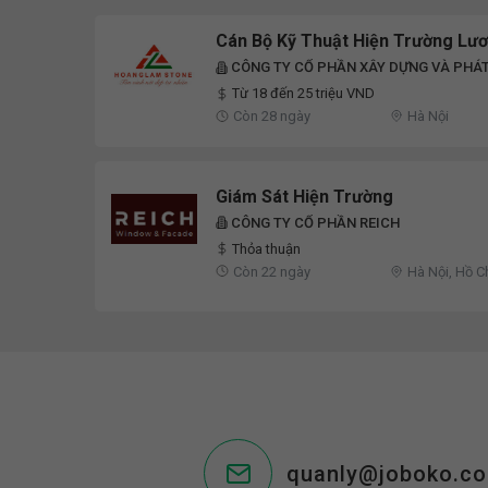
Cán Bộ Kỹ Thuật Hiện Trường Lư
CÔNG TY CỔ PHẦN XÂY DỰNG VÀ PHÁ
LÂM
Từ 18 đến 25 triệu VND
Còn 28 ngày
Hà Nội
Giám Sát Hiện Trường
CÔNG TY CỔ PHẦN REICH
Thỏa thuận
Còn 22 ngày
Hà Nội, Hồ C
Giang, Bà Rị
quanly@joboko.c