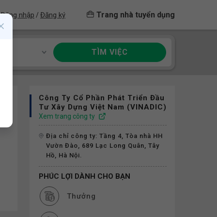
Trang nhà tuyển dụng
Đăng nhập
Đăng ký
/
TÌM VIỆC
ề
Công Ty Cổ Phần Phát Triển Đầu
Tư Xây Dựng Việt Nam (VINADIC)
Xem trang công ty
Địa chỉ công ty: Tầng 4, Tòa nhà HH
Vườn Đào, 689 Lạc Long Quân, Tây
Hồ, Hà Nội.
PHÚC LỢI DÀNH CHO BẠN
Thưởng