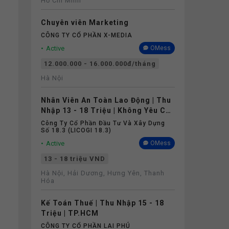
Hồ Chí Minh
Chuyên viên Marketing
CÔNG TY CỔ PHẦN X-MEDIA
Active
OMess
12.000.000 - 16.000.000đ/tháng
Hà Nội
Nhân Viên An Toàn Lao Động | Thu
Nhập 13 - 18 Triệu | Không Yêu Cầu
Kinh Nghiệm
Công Ty Cổ Phần Đầu Tư Và Xây Dựng
Số 18.3 (LICOGI 18.3)
Active
OMess
13 - 18 triệu VND
Hà Nội, Hải Dương, Hưng Yên, Thanh
Hóa
Kế Toán Thuế | Thu Nhập 15 - 18
Triệu | TP.HCM
CÔNG TY CỔ PHẦN LAI PHÚ