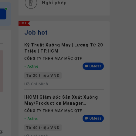
Nghỉ phép
HOT
Job hot
Kỹ Thuật Xưởng May | Lương Từ 20
Triệu | TP.HCM
CÔNG TY TNHH MAY MẶC QTF
Active
OMess
Từ 20 triệu VND
Hồ Chí Minh
[HCM] Giám Đốc Sản Xuất Xưởng
May/Production Manager
(Garments) - Lương 40M+
CÔNG TY TNHH MAY MẶC QTF
Active
OMess
Từ 40 triệu VND
g;