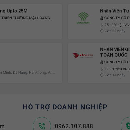
ơng Upto 25M
Nhân Viên Tư 
T TRIỂN THƯƠNG MẠI HOÀNG
CÔNG TY CỔ 
15 - 20 triệu V
Còn 22 ngày
NHÂN VIÊN G
TOÀN QUỐC
CÔNG TY CỔ P
12-18 triệu VN
hí Minh, Đà Nẵng, Hải Phòng, An
Còn 14 ngày
a - Vũng Tàu, Kiên Giang
HỖ TRỢ DOANH NGHIỆP
om
0962.107.888