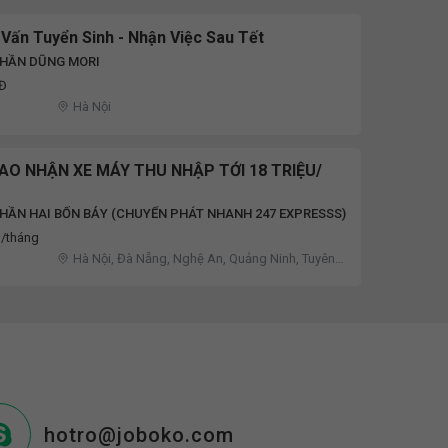
Vấn Tuyển Sinh - Nhận Việc Sau Tết
PHẦN DŨNG MORI
NĐ
Hà Nội
IAO NHẬN XE MÁY THU NHẬP TỚI 18 TRIỆU/
HẦN HAI BỐN BẢY (CHUYỂN PHÁT NHANH 247 EXPRESSS)
D/tháng
Hà Nội, Đà Nẵng, Nghệ An, Quảng Ninh, Tuyên
Quang
hotro@joboko.com