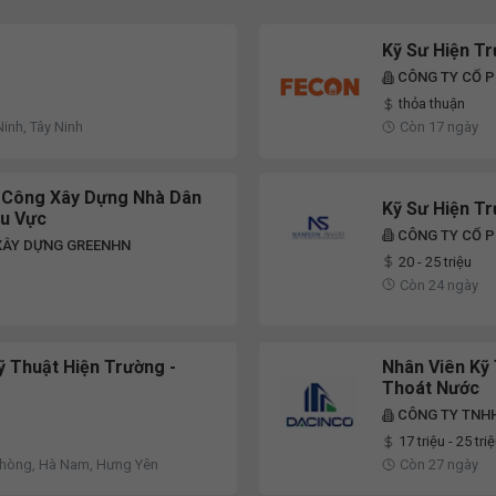
Kỹ Sư Hiện T
CÔNG TY CỔ 
thỏa thuận
Ninh, Tây Ninh
Còn 17 ngày
i Công Xây Dựng Nhà Dân
Kỹ Sư Hiện T
hu Vực
CÔNG TY CỔ P
 XÂY DỰNG GREENHN
20 - 25 triệu
Còn 24 ngày
ỹ Thuật Hiện Trường -
Nhân Viên Kỹ 
Thoát Nước
CÔNG TY TNH
17 triệu - 25 tri
 Phòng, Hà Nam, Hưng Yên
Còn 27 ngày