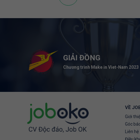
GIẢI ĐỒNG
Chương trình Make in Viet-Nam 2023
VỀ JO
Giới thi
Góc báo
Liên hệ
Điều kh