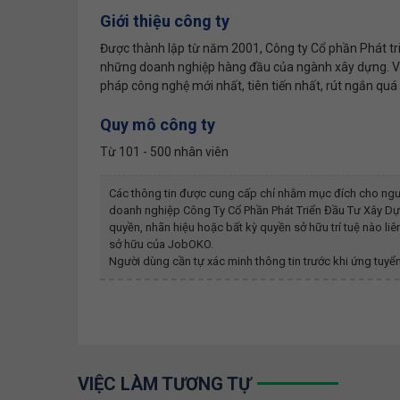
Giới thiệu công ty
Được thành lập từ năm 2001, Công ty Cổ phần Phát tr
những doanh nghiệp hàng đầu của ngành xây dựng. VI
pháp công nghệ mới nhất, tiên tiến nhất, rút ngắn quá t
Quy mô công ty
Từ 101 - 500 nhân viên
Các thông tin được cung cấp chỉ nhằm mục đích cho ngư
doanh nghiệp
Công Ty Cổ Phần Phát Triển Đầu Tư Xây Dự
quyền, nhãn hiệu hoặc bất kỳ quyền sở hữu trí tuệ nào l
sở hữu của JobOKO.
Người dùng cần tự xác minh thông tin trước khi ứng tuyển
VIỆC LÀM TƯƠNG TỰ