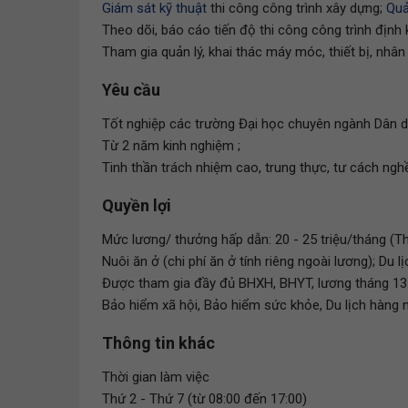
Giám sát kỹ thuật
thi công công trình xây dựng;
Quả
Theo dõi, báo cáo tiến độ thi công công trình định 
Tham gia quản lý, khai thác máy móc, thiết bị, nhân
Yêu cầu
Tốt nghiệp các trường Đại học chuyên ngành Dân dụ
Từ 2 năm kinh nghiệm ;
Tinh thần trách nhiệm cao, trung thực, tư cách nghề
Quyền lợi
Mức lương/ thưởng hấp dẫn: 20 - 25 triệu/tháng (Th
Nuôi ăn ở (chi phí ăn ở tính riêng ngoài lương); Du 
Được tham gia đầy đủ BHXH, BHYT, lương tháng 13 v
Bảo hiểm xã hội, Bảo hiểm sức khỏe, Du lịch hàng
Thông tin khác
Thời gian làm việc
Thứ 2 - Thứ 7 (từ 08:00 đến 17:00)