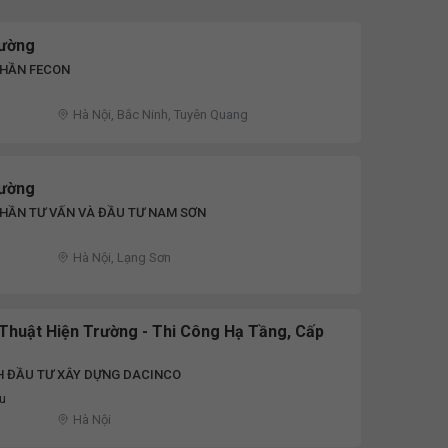
rường
PHẦN FECON
Hà Nội, Bắc Ninh, Tuyên Quang
rường
HẦN TƯ VẤN VÀ ĐẦU TƯ NAM SƠN
Hà Nội, Lạng Sơn
Thuật Hiện Trường - Thi Công Hạ Tầng, Cấp
H ĐẦU TƯ XÂY DỰNG DACINCO
ệu
Hà Nội