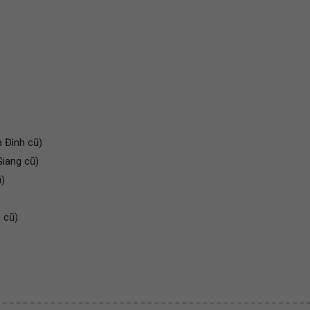
 Đình cũ)
Giang cũ)
)
 cũ)