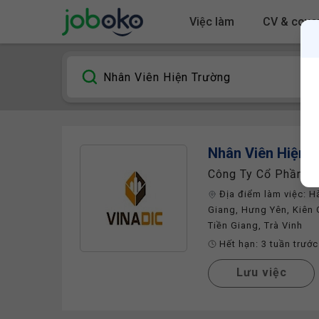
Việc làm
CV & cover
Nhân Viên Hiện 
Công Ty Cổ Phần Ph
Địa điểm làm việc:
H
Giang
,
Hưng Yên
,
Kiên 
Tiền Giang
,
Trà Vinh
Hết hạn:
3 tuần trước
Lưu việc