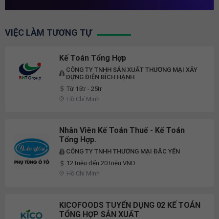
VIỆC LÀM TƯƠNG TỰ
Kế Toán Tổng Hợp
CÔNG TY TNHH SẢN XUẤT THƯƠNG MẠI XÂY
DỰNG ĐIỆN BÍCH HẠNH
Từ 15tr - 25tr
Hồ Chí Minh
Nhân Viên Kế Toán Thuế - Kế Toán
Tổng Hợp.
CÔNG TY TNHH THƯƠNG MẠI ĐẮC YẾN
12 triệu đến 20 triệu VND
Hồ Chí Minh
KICOFOODS TUYỂN DỤNG 02 KẾ TOÁN
TỔNG HỢP SẢN XUẤT