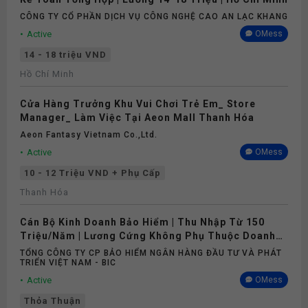
CÔNG TY CỔ PHẦN DỊCH VỤ CÔNG NGHỆ CAO AN LẠC KHANG
Active
OMess
14 - 18 triệu VND
Hồ Chí Minh
Cửa Hàng Trưởng Khu Vui Chơi Trẻ Em_ Store
Manager_ Làm Việc Tại Aeon Mall Thanh Hóa
Aeon Fantasy Vietnam Co.,ltd.
Active
OMess
10 - 12 Triệu VND + Phụ Cấp
Thanh Hóa
Cán Bộ Kinh Doanh Bảo Hiểm | Thu Nhập Từ 150
Triệu/Năm | Lương Cứng Không Phụ Thuộc Doanh
Số
TỔNG CÔNG TY CP BẢO HIỂM NGÂN HÀNG ĐẦU TƯ VÀ PHÁT
TRIỂN VIỆT NAM - BIC
Active
OMess
Thỏa Thuận