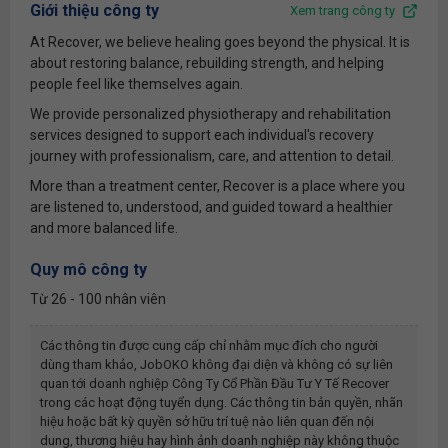
Giới thiệu công ty
Xem trang công ty
At Recover, we believe healing goes beyond the physical. It is
about restoring balance, rebuilding strength, and helping
people feel like themselves again.
We provide personalized physiotherapy and rehabilitation
services designed to support each individual's recovery
journey with professionalism, care, and attention to detail.
More than a treatment center, Recover is a place where you
are listened to, understood, and guided toward a healthier
and more balanced life.
Quy mô công ty
Từ 26 - 100 nhân viên
Các thông tin được cung cấp chỉ nhằm mục đích cho người
dùng tham khảo, JobOKO không đại diện và không có sự liên
quan tới doanh nghiệp
Công Ty Cổ Phần Đầu Tư Y Tế Recover
trong các hoạt động tuyển dụng. Các thông tin bản quyền, nhãn
hiệu hoặc bất kỳ quyền sở hữu trí tuệ nào liên quan đến nội
dung, thương hiệu hay hình ảnh doanh nghiệp này không thuộc