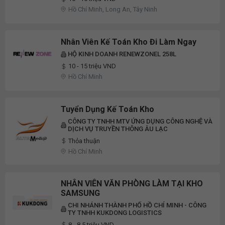
Hồ Chí Minh, Long An, Tây Ninh
Nhân Viên Kế Toán Kho Đi Làm Ngay
HỘ KINH DOANH RENEWZONEL 258L
10 - 15 triệu VND
Hồ Chí Minh
Tuyển Dụng Kế Toán Kho
CÔNG TY TNHH MTV ỨNG DỤNG CÔNG NGHỆ VÀ
DỊCH VỤ TRUYỀN THÔNG ÂU LẠC
Thỏa thuận
Hồ Chí Minh
NHÂN VIÊN VĂN PHÒNG LÀM TẠI KHO
SAMSUNG
CHI NHÁNH THÀNH PHỐ HỒ CHÍ MINH - CÔNG
TY TNHH KUKDONG LOGISTICS
8 - 8.5 triệu VND