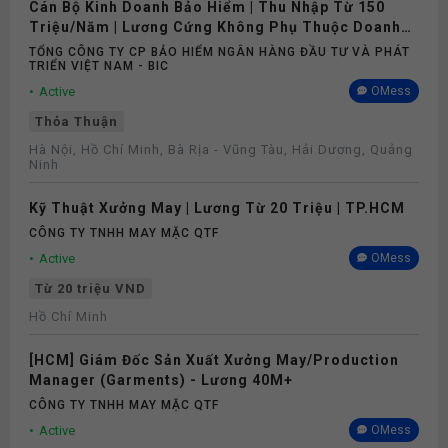
Cán Bộ Kinh Doanh Bảo Hiểm | Thu Nhập Từ 150
Triệu/Năm | Lương Cứng Không Phụ Thuộc Doanh
Số
TỔNG CÔNG TY CP BẢO HIỂM NGÂN HÀNG ĐẦU TƯ VÀ PHÁT
TRIỂN VIỆT NAM - BIC
Active
OMess
Thỏa Thuận
Hà Nội, Hồ Chí Minh, Bà Rịa - Vũng Tàu, Hải Dương, Quảng
Ninh
Kỹ Thuật Xưởng May | Lương Từ 20 Triệu | TP.HCM
CÔNG TY TNHH MAY MẶC QTF
Active
OMess
Từ 20 triệu VND
Hồ Chí Minh
[HCM] Giám Đốc Sản Xuất Xưởng May/Production
Manager (Garments) - Lương 40M+
CÔNG TY TNHH MAY MẶC QTF
Active
OMess