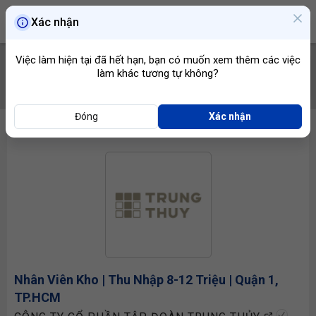
Xác nhận
Việc làm hiện tại đã hết hạn, bạn có muốn xem thêm các việc
làm khác tương tự không?
TÌM VIỆC
Đóng
Xác nhận
Nhân Viên Kho
| Thu Nhập 8-12 Triệu | Quận 1,
TP.HCM