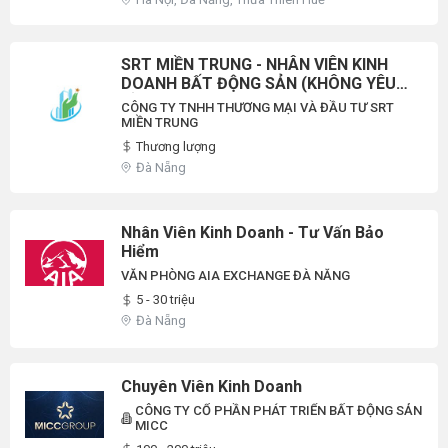
SRT MIỀN TRUNG - NHÂN VIÊN KINH
DOANH BẤT ĐỘNG SẢN (KHÔNG YÊU
CẦU KINH NGHIỆM - ĐƯỢC ĐÀO TẠO)
CÔNG TY TNHH THƯƠNG MẠI VÀ ĐẦU TƯ SRT
MIỀN TRUNG
Thương lượng
Đà Nẵng
Nhân Viên Kinh Doanh - Tư Vấn Bảo
Hiểm
VĂN PHÒNG AIA EXCHANGE ĐÀ NẴNG
5 - 30 triệu
Đà Nẵng
Chuyên Viên Kinh Doanh
CÔNG TY CỔ PHẦN PHÁT TRIỂN BẤT ĐỘNG SẢN
MICC