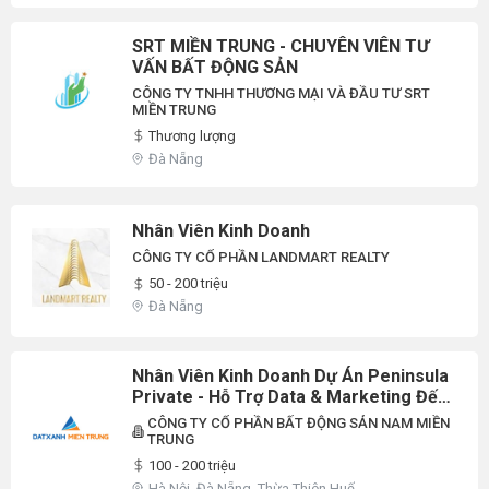
SRT MIỀN TRUNG - CHUYÊN VIÊN TƯ
VẤN BẤT ĐỘNG SẢN
CÔNG TY TNHH THƯƠNG MẠI VÀ ĐẦU TƯ SRT
MIỀN TRUNG
Thương lượng
Đà Nẵng
Nhân Viên Kinh Doanh
CÔNG TY CỔ PHẦN LANDMART REALTY
50 - 200 triệu
Đà Nẵng
Nhân Viên Kinh Doanh Dự Án Peninsula
Private - Hỗ Trợ Data & Marketing Đến
100%
CÔNG TY CỔ PHẦN BẤT ĐỘNG SẢN NAM MIỀN
TRUNG
100 - 200 triệu
Hà Nội, Đà Nẵng, Thừa Thiên Huế