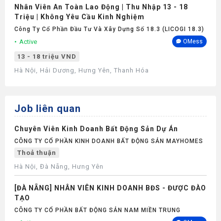
Nhân Viên An Toàn Lao Động | Thu Nhập 13 - 18
Triệu | Không Yêu Cầu Kinh Nghiệm
Công Ty Cổ Phần Đầu Tư Và Xây Dựng Số 18.3 (LICOGI 18.3)
Active
OMess
13 - 18 triệu VND
Hà Nội, Hải Dương, Hưng Yên, Thanh Hóa
Job liên quan
Chuyên Viên Kinh Doanh Bất Động Sản Dự Án
CÔNG TY CỔ PHẦN KINH DOANH BẤT ĐỘNG SẢN MAYHOMES
Thoả thuận
Hà Nội, Đà Nẵng, Hưng Yên
[ĐÀ NẴNG] NHÂN VIÊN KINH DOANH BĐS - ĐƯỢC ĐÀO
TẠO
CÔNG TY CỔ PHẦN BẤT ĐỘNG SẢN NAM MIỀN TRUNG