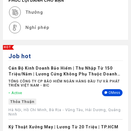
PHÚC LỢI DÀNH CHO BẠN
Thưởng
Nghỉ phép
HOT
Job hot
Cán Bộ Kinh Doanh Bảo Hiểm | Thu Nhập Từ 150
Triệu/Năm | Lương Cứng Không Phụ Thuộc Doanh
Số
TỔNG CÔNG TY CP BẢO HIỂM NGÂN HÀNG ĐẦU TƯ VÀ PHÁT
TRIỂN VIỆT NAM - BIC
Active
OMess
Thỏa Thuận
Hà Nội, Hồ Chí Minh, Bà Rịa - Vũng Tàu, Hải Dương, Quảng
Ninh
Kỹ Thuật Xưởng May | Lương Từ 20 Triệu | TP.HCM