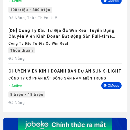
Active
OMess
100 triệu - 300 triệu
Đà Nẵng, Thừa Thiên Huế
[ĐN] Công Ty Đầu Tư Địa Ốc Win Real Tuyển Dụng
Chuyên Viên Kinh Doanh Bất Động Sản Full-time
2026
Công Ty Đầu Tư Địa Ốc Win Real
Thỏa thuận
Đà Nẵng
CHUYÊN VIÊN KINH DOANH BÁN DỰ ÁN SUN S-LIGHT
CÔNG TY CỔ PHẦN BẤT ĐỘNG SẢN NAM MIỀN TRUNG
Active
OMess
8 triệu - 18 triệu
Đà Nẵng