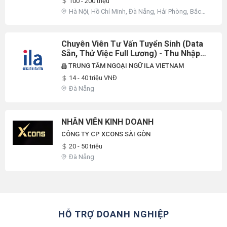
100 - 200 triệu
Hà Nội, Hồ Chí Minh, Đà Nẵng, Hải Phòng, Bắc
Ninh, Quảng Bình, Quảng Ninh, Thanh Hóa, Khác
Chuyên Viên Tư Vấn Tuyển Sinh (Data
Sẵn, Thử Việc Full Lương) - Thu Nhập
Từ 14 Triệu Đến Không Giới Hạn - Ila
TRUNG TÂM NGOẠI NGỮ ILA VIETNAM
Nguyễn Hữu Thọ (Đà Nẵng)
14 - 40 triệu VNĐ
Đà Nẵng
NHÂN VIÊN KINH DOANH
CÔNG TY CP XCONS SÀI GÒN
20 - 50 triệu
Đà Nẵng
HỖ TRỢ DOANH NGHIỆP