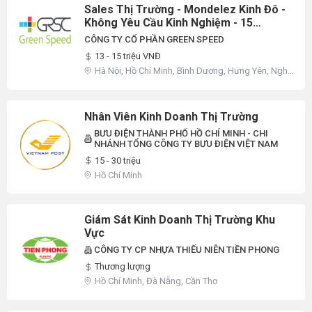
Sales Thị Trường - Mondelez Kinh Đô -
Không Yêu Cầu Kinh Nghiệm - 15
Triệu/Tháng
CÔNG TY CỔ PHẦN GREEN SPEED
13 - 15 triệu VNĐ
Hà Nội, Hồ Chí Minh, Bình Dương, Hưng Yên, Nghệ
An
Nhân Viên Kinh Doanh Thị Trường
BƯU ĐIỆN THÀNH PHỐ HỒ CHÍ MINH - CHI
NHÁNH TỔNG CÔNG TY BƯU ĐIỆN VIỆT NAM
15 - 30 triệu
Hồ Chí Minh
Giám Sát Kinh Doanh Thị Trường Khu
Vực
CÔNG TY CP NHỰA THIẾU NIÊN TIỀN PHONG
Thương lượng
Hồ Chí Minh, Đà Nẵng, Cần Thơ