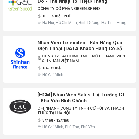
Đô - Thu Nhập 15 Triệu/tháng
CÔNG TY CỔ PHẦN GREEN SPEED
13 - 15 triệu VNĐ
Hà Nội, Hồ Chí Minh, Bình Dương, Hà Tĩnh, Hưng
Yên, Nghệ An
Nhân Viên Telesales - Bán Hàng Qua
Điện Thoại (DATA Khách Hàng Có Sẵn,
Không Đi Thị Trường) - Ưu Tiên Đi Làm
CÔNG TY TÀI CHÍNH TNHH MỘT THÀNH VIÊN
Ngay
SHINHAN VIỆT NAM
10 - 30 triệu
Hồ Chí Minh
[HCM] Nhân Viên Sales Thị Trường GT
- Khu Vực Bình Chánh
CHI NHÁNH CÔNG TY TNHH CƠ HỘI VÀ THÁCH
THỨC TẠI HÀ NỘI
8 triệu - 12 triệu
Hồ Chí Minh, Phú Thọ, Phú Yên