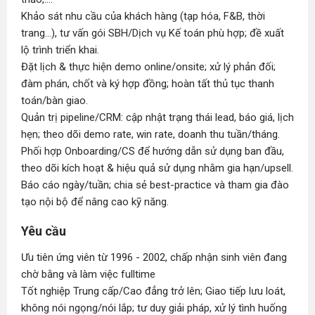
Khảo sát nhu cầu của khách hàng (tạp hóa, F&B, thời
trang...), tư vấn gói SBH/Dịch vụ Kế toán phù hợp; đề xuất
lộ trình triển khai.
Đặt lịch & thực hiện demo online/onsite; xử lý phản đối;
đàm phán, chốt và ký hợp đồng; hoàn tất thủ tục thanh
toán/bàn giao.
Quản trị pipeline/CRM: cập nhật trạng thái lead, báo giá, lịch
hẹn; theo dõi demo rate, win rate, doanh thu tuần/tháng.
Phối hợp Onboarding/CS để hướng dẫn sử dụng ban đầu,
theo dõi kích hoạt & hiệu quả sử dụng nhằm gia hạn/upsell.
Báo cáo ngày/tuần; chia sẻ best-practice và tham gia đào
tạo nội bộ để nâng cao kỹ năng.
Yêu cầu
Ưu tiên ứng viên từ 1996 - 2002, chấp nhận sinh viên đang
chờ bằng và làm việc fulltime
Tốt nghiệp Trung cấp/Cao đẳng trở lên; Giao tiếp lưu loát,
không nói ngọng/nói lắp; tư duy giải pháp, xử lý tình huống