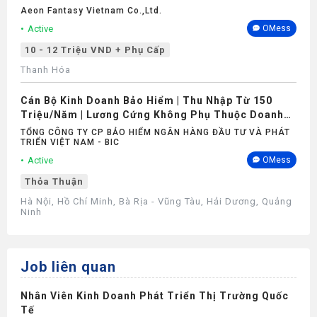
Aeon Fantasy Vietnam Co.,ltd.
Active
OMess
10 - 12 Triệu VND + Phụ Cấp
Thanh Hóa
Cán Bộ Kinh Doanh Bảo Hiểm | Thu Nhập Từ 150
Triệu/Năm | Lương Cứng Không Phụ Thuộc Doanh
Số
TỔNG CÔNG TY CP BẢO HIỂM NGÂN HÀNG ĐẦU TƯ VÀ PHÁT
TRIỂN VIỆT NAM - BIC
Active
OMess
Thỏa Thuận
Hà Nội, Hồ Chí Minh, Bà Rịa - Vũng Tàu, Hải Dương, Quảng
Ninh
Job liên quan
Nhân Viên Kinh Doanh Phát Triển Thị Trường Quốc
Tế