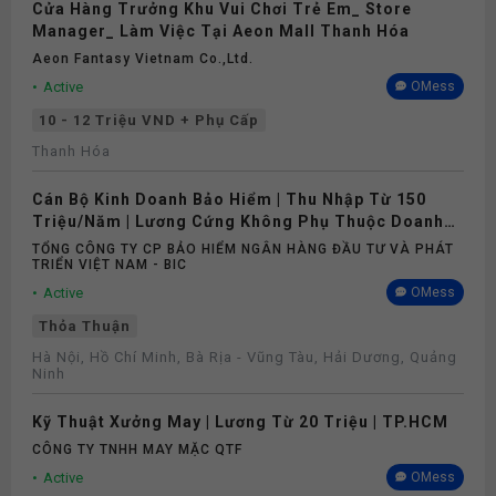
Cửa Hàng Trưởng Khu Vui Chơi Trẻ Em_ Store
Manager_ Làm Việc Tại Aeon Mall Thanh Hóa
Aeon Fantasy Vietnam Co.,ltd.
Active
OMess
10 - 12 Triệu VND + Phụ Cấp
Thanh Hóa
Cán Bộ Kinh Doanh Bảo Hiểm | Thu Nhập Từ 150
Triệu/Năm | Lương Cứng Không Phụ Thuộc Doanh
Số
TỔNG CÔNG TY CP BẢO HIỂM NGÂN HÀNG ĐẦU TƯ VÀ PHÁT
TRIỂN VIỆT NAM - BIC
Active
OMess
Thỏa Thuận
Hà Nội, Hồ Chí Minh, Bà Rịa - Vũng Tàu, Hải Dương, Quảng
Ninh
Kỹ Thuật Xưởng May | Lương Từ 20 Triệu | TP.HCM
CÔNG TY TNHH MAY MẶC QTF
Active
OMess