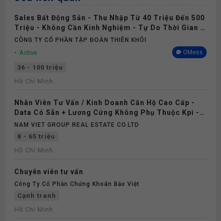
Sales Bất Động Sản - Thu Nhập Từ 40 Triệu Đến 500
Triệu - Không Cần Kinh Nghiệm - Tự Do Thời Gian -
Làm Việc Tại TP. HCM
CÔNG TY CỔ PHẦN TẬP ĐOÀN THIÊN KHÔI
Active
OMess
36 - 100 triệu
Hồ Chí Minh
Nhân Viên Tư Vấn / Kinh Doanh Căn Hộ Cao Cấp -
Data Có Sẳn + Lương Cứng Không Phụ Thuộc Kpi -
Dự Án Trục Ql13 Và Trung Tâm Tp.HCM
NAM VIET GROUP REAL ESTATE CO.LTD
8 - 65 triệu
Hồ Chí Minh
Chuyên viên tư vấn
Công Ty Cổ Phần Chứng Khoán Bảo Việt
Cạnh tranh
Hồ Chí Minh