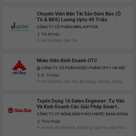
Chuyên Viên Bán Tài Sản Đảm Bảo (Ô
Tô & BĐS) Lương Upto 40 Triệu
CÔNG TY CỔ PHẦN MBN JUPITER
Tới 40 triệu
Hồ Chí Minh, Cần Thơ
Nhân Viên Kinh Doanh OTC
CÔNG TY CỔ PHẦN DƯỢC PHẨM CPC1 HÀ NỘI
8 - 15 triệu
Hồ Chí Minh, Cần Thơ, An Giang, Cà Mau, Đồng
Nai, Đồng Tháp, Lâm Đồng, Tây Ninh, Vĩnh Long,
Khác
Tuyển Dụng 16 Sales Engineer: Tư Vấn
Và Kinh Doanh Các Giải Pháp Smart
Home Và Công Trình, Dự Án.
CÔNG TY CP BÓNG ĐÈN PHÍCH NƯỚC RẠNG ĐÔNG
Thỏa thuận
Hà Nội, Hồ Chí Minh, Đà Nẵng, Cần Thơ, Hải Phòng,
Bắc Giang, Bắc Ninh, Đồng Nai, Đồng Tháp, Hải