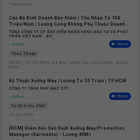
Thanh Hóa
Cán Bộ Kinh Doanh Bảo Hiểm | Thu Nhập Từ 150
Triệu/Năm | Lương Cứng Không Phụ Thuộc Doanh
Số
TỔNG CÔNG TY CP BẢO HIỂM NGÂN HÀNG ĐẦU TƯ VÀ PHÁT
TRIỂN VIỆT NAM - BIC
Active
OMess
Thỏa Thuận
Hà Nội, Hồ Chí Minh, Bà Rịa - Vũng Tàu, Hải Dương, Quảng
Ninh
Kỹ Thuật Xưởng May | Lương Từ 20 Triệu | TP.HCM
CÔNG TY TNHH MAY MẶC QTF
Active
OMess
Từ 20 triệu VND
Hồ Chí Minh
[HCM] Giám Đốc Sản Xuất Xưởng May/Production
Manager (Garments) - Lương 40M+