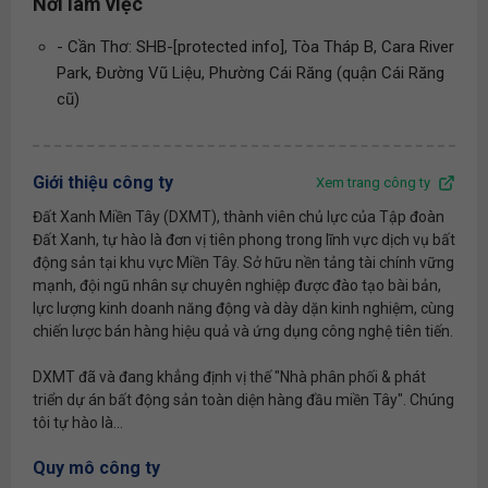
Nơi làm việc
- Cần Thơ: SHB-[protected info], Tòa Tháp B, Cara River
Park, Đường Vũ Liệu, Phường Cái Răng (quận Cái Răng
cũ)
Giới thiệu công ty
Xem trang công ty
Đất Xanh Miền Tây (DXMT), thành viên chủ lực của Tập đoàn
Đất Xanh, tự hào là đơn vị tiên phong trong lĩnh vực dịch vụ bất
động sản tại khu vực Miền Tây. Sở hữu nền tảng tài chính vững
mạnh, đội ngũ nhân sự chuyên nghiệp được đào tạo bài bản,
lực lượng kinh doanh năng động và dày dặn kinh nghiệm, cùng
chiến lược bán hàng hiệu quả và ứng dụng công nghệ tiên tiến.
DXMT đã và đang khẳng định vị thế "Nhà phân phối & phát
triển dự án bất động sản toàn diện hàng đầu miền Tây". Chúng
tôi tự hào là...
Quy mô công ty