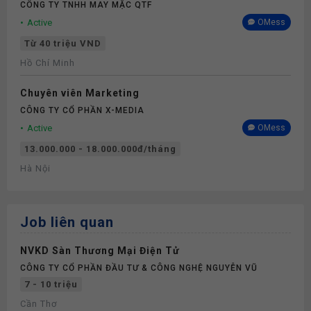
CÔNG TY TNHH MAY MẶC QTF
Active
OMess
Từ 40 triệu VND
Hồ Chí Minh
Chuyên viên Marketing
CÔNG TY CỔ PHẦN X-MEDIA
Active
OMess
13.000.000 - 18.000.000đ/tháng
Hà Nội
Job liên quan
NVKD Sàn Thương Mại Điện Tử
CÔNG TY CỔ PHẦN ĐẦU TƯ & CÔNG NGHỆ NGUYỄN VŨ
7 - 10 triệu
Cần Thơ