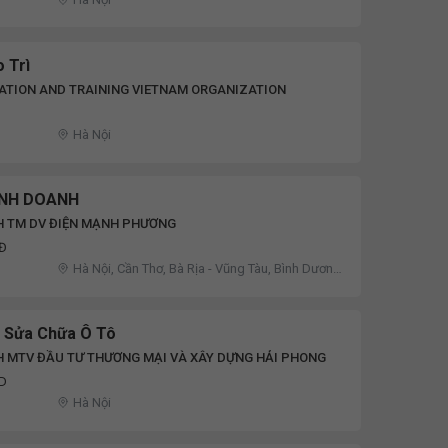
 Trì
ATION AND TRAINING VIETNAM ORGANIZATION
D
Hà Nội
INH DOANH
H TM DV ĐIỆN MẠNH PHƯƠNG
NĐ
Hà Nội, Cần Thơ, Bà Rịa - Vũng Tàu, Bình Dương,
Bình Phước, Cao Bằng, Điện Biên, Đồng Nai, Hà
Nam, Khánh Hòa, Lai Châu, Lâm Đồng, Long
An, Nam Định, Sơn La, Tây Ninh, Tiền Giang
n Sửa Chữa Ô Tô
 MTV ĐẦU TƯ THƯƠNG MẠI VÀ XÂY DỰNG HẢI PHONG
ND
Hà Nội