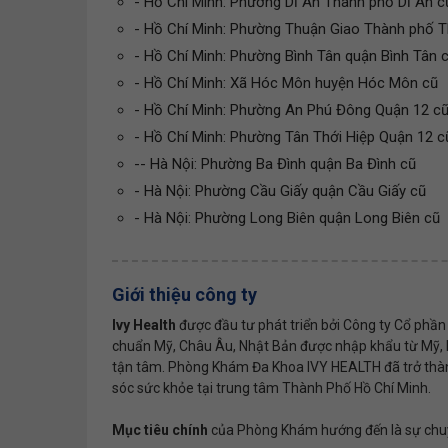
- Hồ Chí Minh: Phường Dĩ An Thành phố Dĩ An c
- Hồ Chí Minh: Phường Thuận Giao Thành phố 
- Hồ Chí Minh: Phường Bình Tân quận Bình Tân 
- Hồ Chí Minh: Xã Hóc Môn huyện Hóc Môn cũ
- Hồ Chí Minh: Phường An Phú Đông Quận 12 c
- Hồ Chí Minh: Phường Tân Thới Hiệp Quận 12 cũ
-- Hà Nội: Phường Ba Đình quận Ba Đình cũ
- Hà Nội: Phường Cầu Giấy quận Cầu Giấy cũ
- Hà Nội: Phường Long Biên quận Long Biên cũ
Giới thiệu công ty
Ivy Health
được đầu tư phát triển bởi Công ty Cổ phần Y
chuẩn Mỹ, Châu Âu, Nhật Bản được nhập khẩu từ Mỹ, Nh
tận tâm. Phòng Khám Đa Khoa IVY HEALTH đã trở thàn
sóc sức khỏe tại trung tâm Thành Phố Hồ Chí Minh.
Mục tiêu chính
của Phòng Khám hướng đến là sự chuy