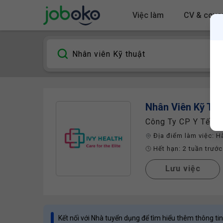
Việc làm
CV & cover
Nhân Viên Kỹ Th
Công Ty CP Y Tế P
Địa điểm làm việc:
H
Hết hạn:
2 tuần trước
Lưu việc
Kết nối với Nhà tuyển dụng để tìm hiểu thêm thông tin