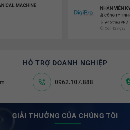
ANICAL MACHINE
NHÂN VIÊN KỸ
CÔNG TY TNHH
9-15 triệu VND
Còn 12 ngày
HỖ TRỢ DOANH NGHIỆP
om
0962.107.888
GIẢI THƯỞNG CỦA CHÚNG TÔI