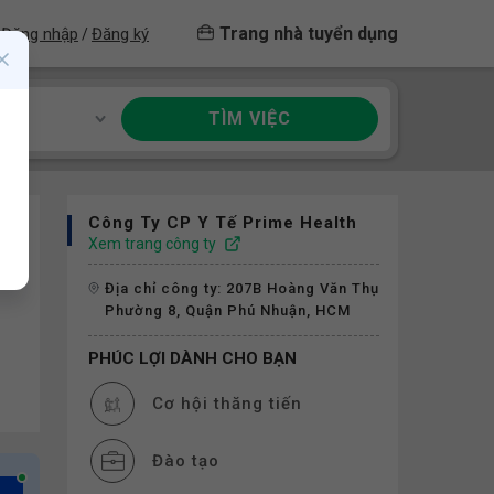
Trang nhà tuyển dụng
Đăng nhập
Đăng ký
/
TÌM VIỆC
ề
Công Ty CP Y Tế Prime Health
Xem trang công ty
Địa chỉ công ty: 207B Hoàng Văn Thụ
Phường 8, Quận Phú Nhuận, HCM
PHÚC LỢI DÀNH CHO BẠN
Cơ hội thăng tiến
Đào tạo