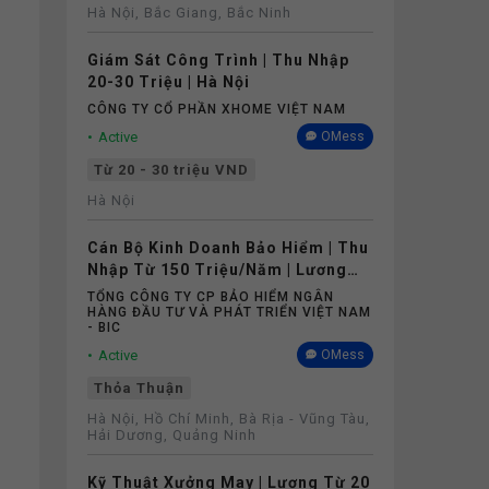
Hà Nội, Bắc Giang, Bắc Ninh
Giám Sát Công Trình | Thu Nhập
20-30 Triệu | Hà Nội
CÔNG TY CỔ PHẦN XHOME VIỆT NAM
Active
OMess
Từ 20 - 30 triệu VND
Hà Nội
Cán Bộ Kinh Doanh Bảo Hiểm | Thu
Nhập Từ 150 Triệu/Năm | Lương
Cứng Không Phụ Thuộc Doanh Số
TỔNG CÔNG TY CP BẢO HIỂM NGÂN
HÀNG ĐẦU TƯ VÀ PHÁT TRIỂN VIỆT NAM
- BIC
Active
OMess
Thỏa Thuận
Hà Nội, Hồ Chí Minh, Bà Rịa - Vũng Tàu,
Hải Dương, Quảng Ninh
Kỹ Thuật Xưởng May | Lương Từ 20