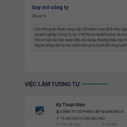
Quy mô công ty
Chưa rõ
Các thông tin được cung cấp chỉ nhằm mục đích cho ngư
doanh nghiệp
Công Ty Cp Y Tế Prime Health
trong các ho
hữu trí tuệ nào liên quan đến nội dung, thương hiệu ha
Người dùng cần tự xác minh thông tin trước khi ứng tuyển
VIỆC LÀM TƯƠNG TỰ
Kỹ Thuật Điện
CÔNG TY CỔ PHẦN TẬP ĐOÀN EVICO
15.000.000-25.000.000 VND
Còn 28 ngày
Hà Nội