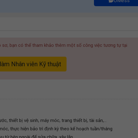
OMess
hồ sơ, bạn có thể tham khảo thêm một số công việc tương tự tại
làm Nhân viên Kỹ thuật
c, thiết bị vệ sinh, máy móc, trang thiết bị, tài sản,...
y móc, thực hiện bảo trì định kỳ theo kế hoạch tuần/tháng
vụ từ bên ngoài để sửa chữa, xây lắp