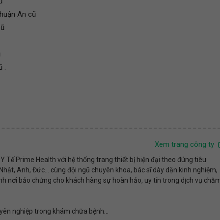
ũ
Thuận An cũ
cũ
ũ
 .
Xem trang công ty
 Tế Prime Health với hệ thống trang thiết bị hiện đại theo đúng tiêu
ật, Anh, Đức... cùng đội ngũ chuyên khoa, bác sĩ dày dặn kinh nghiệm,
h nơi bảo chứng cho khách hàng sự hoàn hảo, uy tín trong dịch vụ chă
ên nghiệp trong khám chữa bệnh...