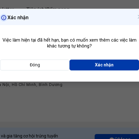
 letter
Tiện ích/Cẩm nang
Xác nhận
Hà Nội
Ngành ngh
Việc làm hiện tại đã hết hạn, bạn có muốn xem thêm các việc làm
khác tương tự không?
Đóng
Xác nhận
uật
rime Health
à Nội
,
Hồ Chí Minh
,
Bình Dương
 và gia tăng cơ hội trúng tuyển