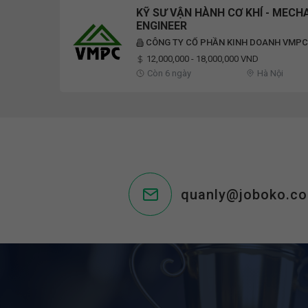
KỸ SƯ VẬN HÀNH CƠ KHÍ - MECH
ENGINEER
CÔNG TY CỔ PHẦN KINH DOANH VMPC
12,000,000 - 18,000,000 VND
Còn 6 ngày
Hà Nội
quanly@joboko.c