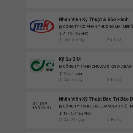
Nhân Viên Kỹ Thuật & Bảo Hành
CÔNG TY CỔ PHẦN THƯƠNG MẠI MÊK
8 -10 triệu VND
Còn 15 ngày
Hà Nội
Kỹ Sư BIM
CÔNG TY TNHH CHODAI & KISO-JIBAN 
Thỏa thuận
Còn 4 ngày
Hà Nội
Nhân Viên Kỹ Thuật Bảo Trì Bảo 
CÔNG TY TNHH JULIE SANDLAU VIỆT 
13 - 15 triệu VND
Còn 21 ngày
Hà Nội