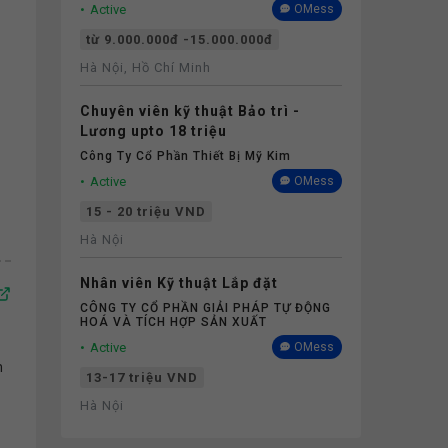
Active
OMess
từ 9.000.000đ -15.000.000đ
Hà Nội, Hồ Chí Minh
Chuyên viên kỹ thuật Bảo trì -
Lương upto 18 triệu
Công Ty Cổ Phần Thiết Bị Mỹ Kim
Active
OMess
15 - 20 triệu VND
Hà Nội
Nhân viên Kỹ thuật Lắp đặt
CÔNG TY CỔ PHẦN GIẢI PHÁP TỰ ĐỘNG
HOÁ VÀ TÍCH HỢP SẢN XUẤT
Active
OMess
m
13-17 triệu VND
Hà Nội