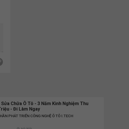
n Sửa Chữa Ô Tô - 3 Năm Kinh Nghiệm Thu
Triệu - Đi Làm Ngay
HẦN PHÁT TRIỂN CÔNG NGHỆ Ô TÔ I.TECH
D
Hà Nội