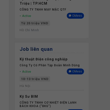
Triệu | TP.HCM
CÔNG TY TNHH MAY MẶC QTF
Active
OMess
Từ 20 triệu VND
Hồ Chí Minh
Job liên quan
Kỹ thuật Điện công nghiệp
Công Ty Cổ Phần Tập Đoàn Minh Dũng
Active
OMess
10-13 triệu VND
Hà Nội
Kỹ Sư BIM
CÔNG TY TNHH CƠ NHIỆT ĐIỆN LẠNH
BÁCH KHOA ("BKG")