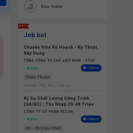
Bảo hiểm
HOT
Job hot
Chuyên Viên Kế Hoạch - Kỹ Thuật
Xây Dựng
TỔNG CÔNG TY CHÈ VIỆT NAM - CTCP
Active
OMess
Thỏa Thuận
Hà Nội, Phú Thọ, Sơn La
Kỹ Sư Chất Lượng Công Trình
(QA/QC) | Thu Nhập 20-28 Triệu
CÔNG TY CỔ PHẦN FECON
Active
OMess
20 - 28 triệu VND