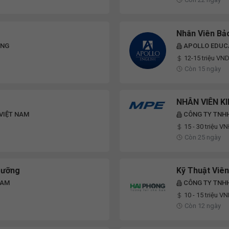
Nhân Viên Bảo
ÔNG
APOLLO EDUC
12-15 triệu VN
Còn 15 ngày
NHÂN VIÊN K
VIỆT NAM
CÔNG TY TNH
15 - 30 triệu V
Còn 25 ngày
Dưỡng
Kỹ Thuật Viê
NAM
CÔNG TY TNHH
10 - 15 triệu V
Còn 12 ngày