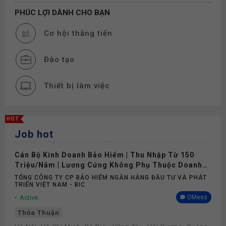
PHÚC LỢI DÀNH CHO BẠN
Cơ hội thăng tiến
Đào tạo
Thiết bị làm việc
Nghỉ phép
HOT
Job hot
Bảo hiểm
Cán Bộ Kinh Doanh Bảo Hiểm | Thu Nhập Từ 150
Triệu/Năm | Lương Cứng Không Phụ Thuộc Doanh
Số
TỔNG CÔNG TY CP BẢO HIỂM NGÂN HÀNG ĐẦU TƯ VÀ PHÁT
TRIỂN VIỆT NAM - BIC
Active
OMess
Thỏa Thuận