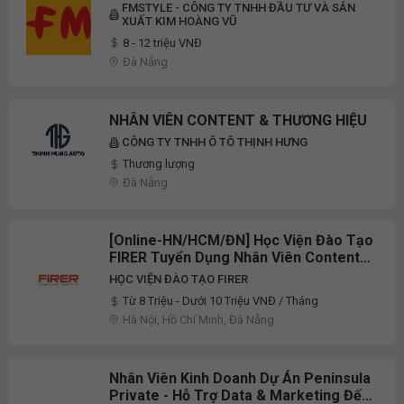
FMSTYLE - CÔNG TY TNHH ĐẦU TƯ VÀ SẢN
XUẤT KIM HOÀNG VŨ
8 - 12 triệu VNĐ
Đà Nẵng
NHÂN VIÊN CONTENT & THƯƠNG HIỆU
CÔNG TY TNHH Ô TÔ THỊNH HƯNG
Thương lượng
Đà Nẵng
[Online-HN/HCM/ĐN] Học Viện Đào Tạo
FIRER Tuyển Dụng Nhân Viên Content
Marketing, Giảng Viên Ứng Dụng AI
HỌC VIỆN ĐÀO TẠO FIRER
Vào Công Tác Quản Trị Nhân Sự Full-
Từ 8 Triệu - Dưới 10 Triệu VNĐ / Tháng
Time 2026
Hà Nội, Hồ Chí Minh, Đà Nẵng
Nhân Viên Kinh Doanh Dự Án Peninsula
Private - Hỗ Trợ Data & Marketing Đến