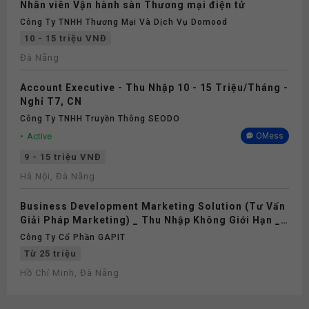
Nhân viên Vận hành sàn Thương mại điện tử
Công Ty TNHH Thương Mại Và Dịch Vụ Domood
10 - 15 triệu VNĐ
Đà Nẵng
Account Executive - Thu Nhập 10 - 15 Triệu/Tháng -
Nghỉ T7, CN
Công Ty TNHH Truyền Thông SEODO
Active
OMess
9 - 15 triệu VNĐ
Hà Nội, Đà Nẵng
Business Development Marketing Solution (Tư Vấn
Giải Pháp Marketing) _ Thu Nhập Không Giới Hạn _
Nghỉ T7,CN
Công Ty Cổ Phần GAPIT
Từ 25 triệu
Hồ Chí Minh, Đà Nẵng