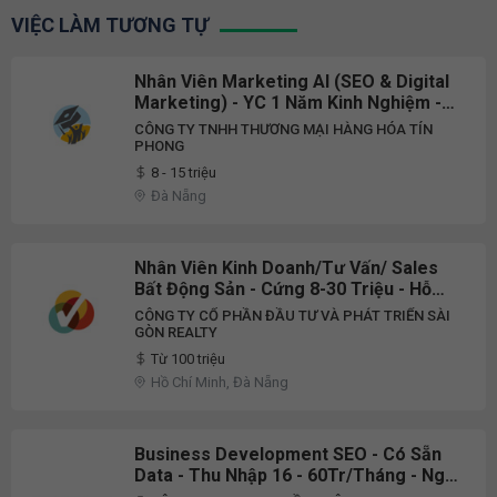
VIỆC LÀM TƯƠNG TỰ
Nhân Viên Marketing AI (SEO & Digital
Marketing) - YC 1 Năm Kinh Nghiệm -
Lương Up To 15 Triệu - Đà Nẵng
CÔNG TY TNHH THƯƠNG MẠI HÀNG HÓA TÍN
PHONG
8 - 15 triệu
Đà Nẵng
Nhân Viên Kinh Doanh/Tư Vấn/ Sales
Bất Động Sản - Cứng 8-30 Triệu - Hỗ
Trợ Marketing/ TP. + Đà Nẵng
CÔNG TY CỔ PHẦN ĐẦU TƯ VÀ PHÁT TRIỂN SÀI
GÒN REALTY
Từ 100 triệu
Hồ Chí Minh, Đà Nẵng
Business Development SEO - Có Sẵn
Data - Thu Nhập 16 - 60Tr/Tháng - Nghỉ
Thứ 7, CN