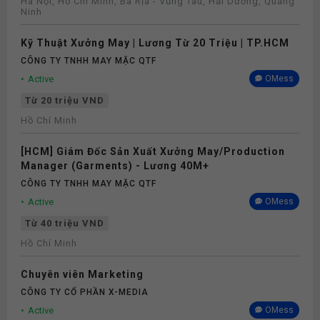
Hà Nội, Hồ Chí Minh, Bà Rịa - Vũng Tàu, Hải Dương, Quảng
Ninh
Kỹ Thuật Xưởng May | Lương Từ 20 Triệu | TP.HCM
CÔNG TY TNHH MAY MẶC QTF
Active
OMess
Từ 20 triệu VND
Hồ Chí Minh
[HCM] Giám Đốc Sản Xuất Xưởng May/Production
Manager (Garments) - Lương 40M+
CÔNG TY TNHH MAY MẶC QTF
Active
OMess
Từ 40 triệu VND
Hồ Chí Minh
Chuyên viên Marketing
CÔNG TY CỔ PHẦN X-MEDIA
Active
OMess