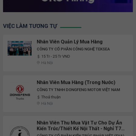
VIỆC LÀM TƯƠNG TỰ
Nhân Viên Quản Lý Mua Hàng
CÔNG TY CỔ PHẦN CÔNG NGHỆ TEKSEA
15 Tr - 25 Tr VND
Hà Nội
Nhân Viên Mua Hàng (Trong Nước)
CÔNG TY TNHH DONGFENG MOTOR VIỆT NAM
Thoả thuận
Hà Nội
Nhân Viên Thu Mua Vật Tư Cho Dự Án
Kiến Trúc/Thiết Kế Nội Thất - Nghỉ T7
CN - Lương Upto 20 Triệu
CÔNG TY CỔ PHẦN KIẾN TRÚC PHÁP VIỆT (FVA)