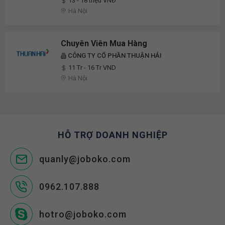
13 - 18 triệu VNĐ
Hà Nội
Chuyên Viên Mua Hàng
CÔNG TY CỔ PHẦN THUẬN HẢI
11 Tr - 16 Tr VND
Hà Nội
HỖ TRỢ DOANH NGHIỆP
quanly@joboko.com
0962.107.888
hotro@joboko.com