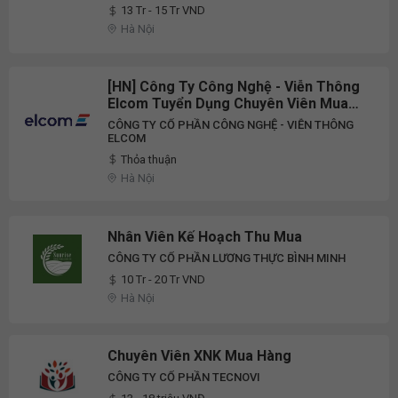
13 Tr - 15 Tr VND
Hà Nội
[HN] Công Ty Công Nghệ - Viễn Thông
Elcom Tuyển Dụng Chuyên Viên Mua
Hàng (Phòng Cung Ứng) Full-Time
CÔNG TY CỔ PHẦN CÔNG NGHỆ - VIỄN THÔNG
2026
ELCOM
Thỏa thuận
Hà Nội
Nhân Viên Kế Hoạch Thu Mua
CÔNG TY CỔ PHẦN LƯƠNG THỰC BÌNH MINH
10 Tr - 20 Tr VND
Hà Nội
Chuyên Viên XNK Mua Hàng
CÔNG TY CỔ PHẦN TECNOVI