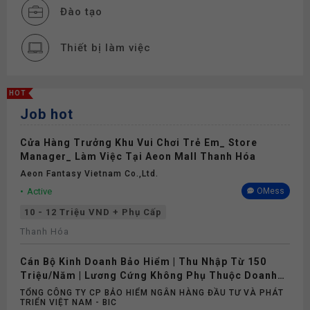
Đào tạo
Thiết bị làm việc
Phụ cấp
HOT
Job hot
Nghỉ phép
Cửa Hàng Trưởng Khu Vui Chơi Trẻ Em_ Store
Bảo hiểm
Manager_ Làm Việc Tại Aeon Mall Thanh Hóa
Aeon Fantasy Vietnam Co.,ltd.
Active
OMess
10 - 12 Triệu VND + Phụ Cấp
Thanh Hóa
Cán Bộ Kinh Doanh Bảo Hiểm | Thu Nhập Từ 150
Triệu/Năm | Lương Cứng Không Phụ Thuộc Doanh
Số
TỔNG CÔNG TY CP BẢO HIỂM NGÂN HÀNG ĐẦU TƯ VÀ PHÁT
TRIỂN VIỆT NAM - BIC