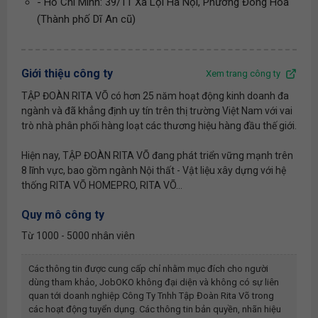
- Hồ Chí Minh: 39/11 Xa Lội Hà Nội, Phường Đông Hòa
(Thành phố Dĩ An cũ)
Giới thiệu công ty
Xem trang công ty
TẬP ĐOÀN RITA VÕ có hơn 25 năm hoạt động kinh doanh đa
ngành và đã khẳng định uy tín trên thị trường Việt Nam với vai
trò nhà phân phối hàng loạt các thương hiệu hàng đầu thế giới.
Hiện nay, TẬP ĐOÀN RITA VÕ đang phát triển vững mạnh trên
8 lĩnh vực, bao gồm ngành Nội thất - Vật liệu xây dựng với hệ
thống RITA VÕ HOMEPRO, RITA VÕ...
Quy mô công ty
Từ 1000 - 5000 nhân viên
Các thông tin được cung cấp chỉ nhằm mục đích cho người
dùng tham khảo, JobOKO không đại diện và không có sự liên
quan tới doanh nghiệp
Công Ty Tnhh Tập Đoàn Rita Võ
trong
các hoạt động tuyển dụng. Các thông tin bản quyền, nhãn hiệu