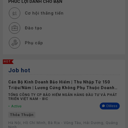
PHÚC LỢI DÀNH CHO BẠN
Cơ hội thăng tiến
Đào tạo
Phụ cấp
Nghỉ phép
HOT
Job hot
Bảo hiểm
Cán Bộ Kinh Doanh Bảo Hiểm | Thu Nhập Từ 150
Khám sức khỏe
Triệu/Năm | Lương Cứng Không Phụ Thuộc Doanh
Số
TỔNG CÔNG TY CP BẢO HIỂM NGÂN HÀNG ĐẦU TƯ VÀ PHÁT
TRIỂN VIỆT NAM - BIC
Active
OMess
Thỏa Thuận
Hà Nội, Hồ Chí Minh, Bà Rịa - Vũng Tàu, Hải Dương, Quảng
Ninh