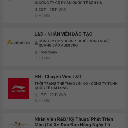
CÔNG TY CỔ PHẦN QUỐC TẾ SƠN HÀ
20 Tr - 25 Tr VND
Hà Nội
L&D - NHÂN VIÊN ĐÀO TẠO
CÔNG TY CP VCCORP - KHỐI CÔNG NGHỆ
QUẢNG CÁO ADMICRO
Thỏa thuận
Hà Nội
HN - Chuyên Viên L&D
THỜI TRANG THỂ THAO LINING - CÔNG TY TNHH
QUỐC TẾ HẢI LONG
17 Tr - 22 Tr VND
Hà Nội
Nhân Viên R&D/ Kỹ Thuật/ Phát Triển
Màu (Có Xe Đưa Đón Hàng Ngày Từ