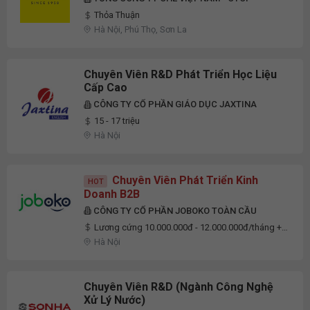
Thỏa Thuận
Hà Nội, Phú Thọ, Sơn La
Chuyên Viên R&D Phát Triển Học Liệu
Cấp Cao
CÔNG TY CỔ PHẦN GIÁO DỤC JAXTINA
15 - 17 triệu
Hà Nội
Chuyên Viên Phát Triển Kinh
HOT
Doanh B2B
CÔNG TY CỔ PHẦN JOBOKO TOÀN CẦU
Lương cứng 10.000.000đ - 12.000.000đ/tháng +
Thưởng doanh số
Hà Nội
Chuyên Viên R&D (Ngành Công Nghệ
Xử Lý Nước)