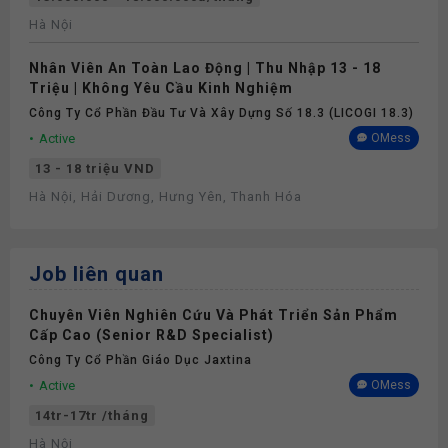
Hà Nội
Nhân Viên An Toàn Lao Động | Thu Nhập 13 - 18
Triệu | Không Yêu Cầu Kinh Nghiệm
Công Ty Cổ Phần Đầu Tư Và Xây Dựng Số 18.3 (LICOGI 18.3)
Active
OMess
13 - 18 triệu VND
Hà Nội, Hải Dương, Hưng Yên, Thanh Hóa
Job liên quan
Chuyên Viên Nghiên Cứu Và Phát Triển Sản Phẩm
Cấp Cao (Senior R&D Specialist)
Công Ty Cổ Phần Giáo Dục Jaxtina
Active
OMess
14tr-17tr /tháng
Hà Nội