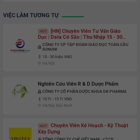
VIỆC LÀM TƯƠNG TỰ
[HN] Chuyên Viên Tư Vấn Giáo
HOT
Dục | Data Có Sẵn | Thu Nhập 15 - 30
Triệu
CÔNG TY CP TẬP ĐOÀN GIÁO DỤC TOÀN CẦU
SUNUNI
15 - 30 triệu VND
Hà Nội
Nghiên Cứu Viên R & D Dược Phẩm
CÔNG TY CỔ PHẦN DƯỢC KHOA DK PHARMA
10 Tr - 15 Tr VND
Hà Nội, Bắc Ninh
Chuyên Viên Kế Hoạch - Kỹ Thuật
HOT
Xây Dựng
TỔNG CÔNG TY CHÈ VIỆT NAM - CTCP