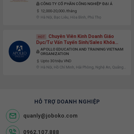
Văn Phòng Hà Nội)
CÔNG TY CỔ PHẦN CÔNG NGHIỆP ĐẠI Á
12,000-20,000 /tháng
Hà Nội, Bạc Liêu, Hòa Bình, Phú Thọ
Chuyên Viên Kinh Doanh Giáo
HOT
Dục/Tư Vấn Tuyển Sinh/Sales Khóa
Học - Data Sẵn | Thu Nhập Upto 30M
APOLLO EDUCATION AND TRAINING VIETNAM
ORGANIZATION
Upto 30 triệu VND
Hà Nội, Hồ Chí Minh, Hải Phòng, Nghệ An, Quảng
Ninh
HỖ TRỢ DOANH NGHIỆP
quanly@joboko.com
0962.107.888