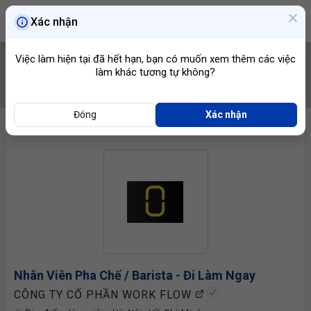
Xác nhận
Việc làm hiện tại đã hết hạn, bạn có muốn xem thêm các việc
làm khác tương tự không?
TÌM VIỆC
Đóng
Xác nhận
Nhân Viên Pha Chế
/ Barista - Đi Làm Ngay
CÔNG TY CỔ PHẦN WORK FLOW