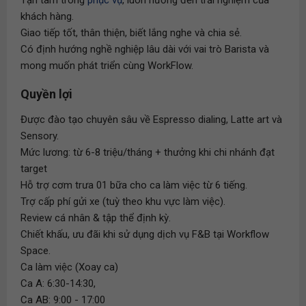
Tận tâm trong
phục vụ
, luôn hướng đến trải nghiệm của
khách hàng.
Giao tiếp tốt, thân thiện, biết lắng nghe và chia sẻ.
Có định hướng nghề nghiệp lâu dài với vai trò Barista và
mong muốn phát triển cùng WorkFlow.
Quyền lợi
Được đào tạo chuyên sâu về Espresso dialing, Latte art và
Sensory.
Mức lương: từ 6-8 triệu/tháng + thưởng khi chi nhánh đạt
target
Hỗ trợ cơm trưa 01 bữa cho ca làm việc từ 6 tiếng.
Trợ cấp phí gửi xe (tuỳ theo khu vực làm việc).
Review cá nhân & tập thể định kỳ.
Chiết khấu, ưu đãi khi sử dụng dịch vụ F&B tại Workflow
Space.
Ca làm việc (Xoay ca)
Ca A: 6:30-14:30,
Ca AB: 9:00 - 17:00