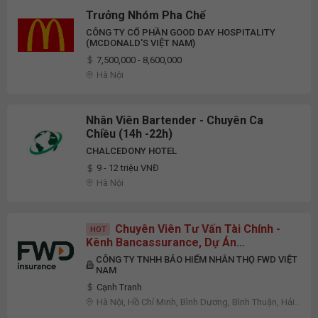
Trưởng Nhóm Pha Chế
CÔNG TY CỔ PHẦN GOOD DAY HOSPITALITY
(MCDONALD'S VIỆT NAM)
7,500,000 - 8,600,000
Hà Nội
Nhân Viên Bartender - Chuyên Ca
Chiều (14h -22h)
CHALCEDONY HOTEL
9 - 12 triệu VNĐ
Hà Nội
Chuyên Viên Tư Vấn Tài Chính -
HOT
Kênh Bancassurance, Dự Án
Vietcombank Toàn Quốc
CÔNG TY TNHH BẢO HIỂM NHÂN THỌ FWD VIỆT
NAM
Cạnh Tranh
Hà Nội, Hồ Chí Minh, Bình Dương, Bình Thuận, Hải
Dương