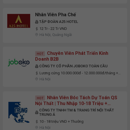
Nhân Viên Pha Chế
TẬP ĐOÀN A25 HOTEL
12 Tr - 22 Tr VND
Hà Nội, Quảng Ngãi
Chuyên Viên Phát Triển Kinh
HOT
Doanh B2B
CÔNG TY CỔ PHẦN JOBOKO TOÀN CẦU
Lương cứng 10.000.000đ - 12.000.000đ/tháng +
Thưởng doanh số
Hà Nội
Nhân Viên Bóc Tách Dự Toán QS
HOT
Nội Thất | Thu Nhập 10-18 Triệu +
Thưởng | Hà Nội
CÔNG TY TNHH TM & TRANG TRÍ NỘI THẤT
TRUNG Á
10 - 18 triệu VND + Thưởng
Hà Nội