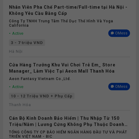
Nhân Viên Pha Chế Part-time/Full-time tại Hà Nội -
Không Yêu Cầu Bằng Cấp
Công Ty TNHH Trung Tâm Thể Dục Thể Hình Và Yoga
California
Active
OMess
3 - 7 triệu VND
Hà Nội
Cửa Hàng Trưởng Khu Vui Chơi Trẻ Em_ Store
Manager_ Làm Việc Tại Aeon Mall Thanh Hóa
Aeon Fantasy Vietnam Co.,ltd.
Active
OMess
10 - 12 Triệu VND + Phụ Cấp
Thanh Hóa
Cán Bộ Kinh Doanh Bảo Hiểm | Thu Nhập Từ 150
Triệu/Năm | Lương Cứng Không Phụ Thuộc Doanh
Số
TỔNG CÔNG TY CP BẢO HIỂM NGÂN HÀNG ĐẦU TƯ VÀ PHÁT
TRIỂN VIỆT NAM - BIC