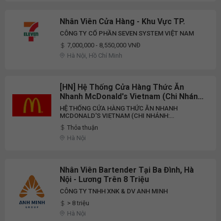
Nhân Viên Cửa Hàng - Khu Vực TP.
CÔNG TY CỔ PHẦN SEVEN SYSTEM VIỆT NAM
7,000,000 - 8,550,000 VNĐ
Hà Nội, Hồ Chí Minh
[HN] Hệ Thống Cửa Hàng Thức Ăn
Nhanh McDonald's Vietnam (Chi Nhánh:
McDonald's Giảng Võ) Tuyển Dụng
HỆ THỐNG CỬA HÀNG THỨC ĂN NHANH
Nhân Viên Pha Chế Part-Time 2026
MCDONALD'S VIETNAM (CHI NHÁNH:
MCDONALD'S GIẢNG VÕ)
Thỏa thuận
Hà Nội
Nhân Viên Bartender Tại Ba Đình, Hà
Nội - Lương Trên 8 Triệu
CÔNG TY TNHH XNK & DV ANH MINH
> 8 triệu
Hà Nội