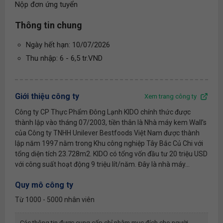
Nộp đơn ứng tuyển
Thông tin chung
Ngày hết hạn: 10/07/2026
Thu nhập: 6 - 6,5 tr.VND
Giới thiệu công ty
Xem trang công ty
Công ty CP Thực Phẩm Đông Lạnh KIDO chính thức được
thành lập vào tháng 07/2003, tiền thân là Nhà máy kem Wall’s
của Công ty TNHH Unilever Bestfoods Việt Nam được thành
lập năm 1997 nằm trong Khu công nghiệp Tây Bắc Củ Chi với
tổng diện tích 23.728m2. KIDO có tổng vốn đầu tư 20 triệu USD
với công suất hoạt động 9 triệu lít/năm. Đây là nhà máy...
Quy mô công ty
Từ 1000 - 5000 nhân viên
Các thông tin được cung cấp chỉ nhằm mục đích cho người