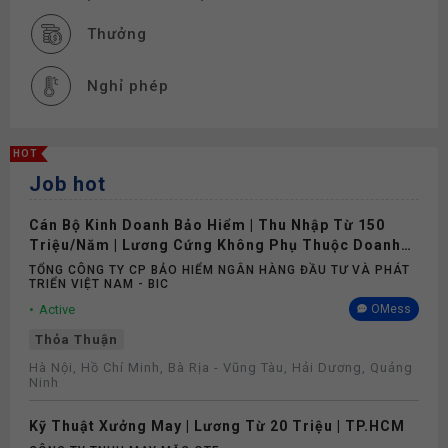
Thưởng
Nghỉ phép
HOT
Job hot
Cán Bộ Kinh Doanh Bảo Hiểm | Thu Nhập Từ 150
Triệu/Năm | Lương Cứng Không Phụ Thuộc Doanh
Số
TỔNG CÔNG TY CP BẢO HIỂM NGÂN HÀNG ĐẦU TƯ VÀ PHÁT
TRIỂN VIỆT NAM - BIC
Active
OMess
Thỏa Thuận
Hà Nội, Hồ Chí Minh, Bà Rịa - Vũng Tàu, Hải Dương, Quảng
Ninh
Kỹ Thuật Xưởng May | Lương Từ 20 Triệu | TP.HCM