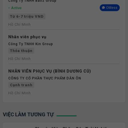
Công Ty TNHH Baoz Group
Active
OMess
Từ 6-7 triệu VND
Hồ Chí Minh
Nhân viên phục vụ
Công Ty TNHH Kin Group
Thỏa thuận
Hồ Chí Minh
NHÂN VIÊN PHỤC VỤ (BÌNH DƯƠNG CŨ)
CÔNG TY CỔ PHẦN THỰC PHẨM DÂN ÔN
Cạnh tranh
Hồ Chí Minh
VIỆC LÀM TƯƠNG TỰ