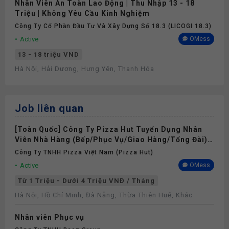
Nhân Viên An Toàn Lao Động | Thu Nhập 13 - 18
Triệu | Không Yêu Cầu Kinh Nghiệm
Công Ty Cổ Phần Đầu Tư Và Xây Dựng Số 18.3 (LICOGI 18.3)
Active
OMess
13 - 18 triệu VND
Hà Nội, Hải Dương, Hưng Yên, Thanh Hóa
Job liên quan
[Toàn Quốc] Công Ty Pizza Hut Tuyển Dụng Nhân
Viên Nhà Hàng (Bếp/Phục Vụ/Giao Hàng/Tổng Đài)
Part-time/Full-time 2026
Công Ty TNHH Pizza Việt Nam (Pizza Hut)
Active
OMess
Từ 1 Triệu - Dưới 4 Triệu VNĐ / Tháng
Hà Nội, Hồ Chí Minh, Đà Nẵng, Thừa Thiên Huế, Khác
Nhân viên Phục vụ