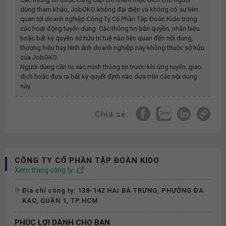
dùng tham khảo, JobOKO không đại diện và không có sự liên
quan tới doanh nghiệp
Công Ty Cổ Phần Tập Đoàn Kido
trong
các hoạt động tuyển dụng. Các thông tin bản quyền, nhãn hiệu
hoặc bất kỳ quyền sở hữu trí tuệ nào liên quan đến nội dung,
thương hiệu hay hình ảnh doanh nghiệp này không thuộc sở hữu
của JobOKO.
Người dùng cần tự xác minh thông tin trước khi ứng tuyển, giao
dịch hoặc đưa ra bất kỳ quyết định nào dựa trên các nội dung
này.
Chia sẻ:
CÔNG TY CỔ PHẦN TẬP ĐOÀN KIDO
Xem trang công ty
Địa chỉ công ty: 138-142 HAI BÀ TRƯNG, PHƯỜNG ĐA
KAO, QUẬN 1, TP.HCM
PHÚC LỢI DÀNH CHO BẠN