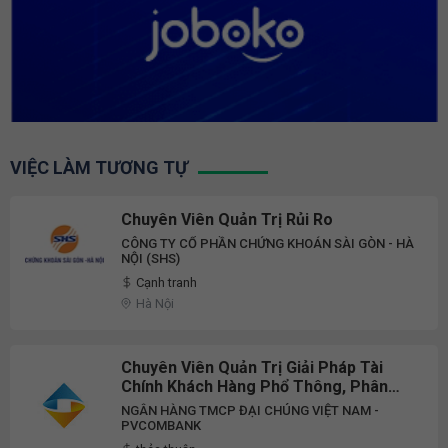
VIỆC LÀM TƯƠNG TỰ
Chuyên Viên Quản Trị Rủi Ro
CÔNG TY CỔ PHẦN CHỨNG KHOÁN SÀI GÒN - HÀ
NỘI (SHS)
Cạnh tranh
Hà Nội
Chuyên Viên Quản Trị Giải Pháp Tài
Chính Khách Hàng Phổ Thông, Phân
Khúc Khách Hàng Phổ Thông, Khối
NGÂN HÀNG TMCP ĐẠI CHÚNG VIỆT NAM -
Khách Hàng Cá Nhân
PVCOMBANK