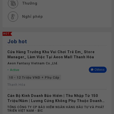
Thưởng
Nghỉ phép
HOT
Job hot
Cửa Hàng Trưởng Khu Vui Chơi Trẻ Em_ Store
Manager_ Làm Việc Tại Aeon Mall Thanh Hóa
Aeon Fantasy Vietnam Co.,ltd.
Active
OMess
10 - 12 Triệu VND + Phụ Cấp
Thanh Hóa
Cán Bộ Kinh Doanh Bảo Hiểm | Thu Nhập Từ 150
Triệu/Năm | Lương Cứng Không Phụ Thuộc Doanh
Số
TỔNG CÔNG TY CP BẢO HIỂM NGÂN HÀNG ĐẦU TƯ VÀ PHÁT
TRIỂN VIỆT NAM - BIC