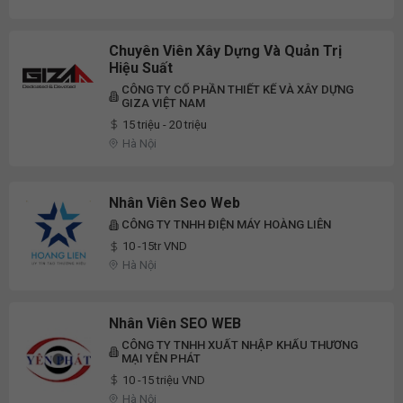
Chuyên Viên Xây Dựng Và Quản Trị
Hiệu Suất
CÔNG TY CỔ PHẦN THIẾT KẾ VÀ XÂY DỰNG
GIZA VIỆT NAM
15 triệu - 20 triệu
Hà Nội
Nhân Viên Seo Web
CÔNG TY TNHH ĐIỆN MÁY HOÀNG LIÊN
10 -15tr VND
Hà Nội
Nhân Viên SEO WEB
CÔNG TY TNHH XUẤT NHẬP KHẨU THƯƠNG
MẠI YÊN PHÁT
10 -15 triệu VND
Hà Nội