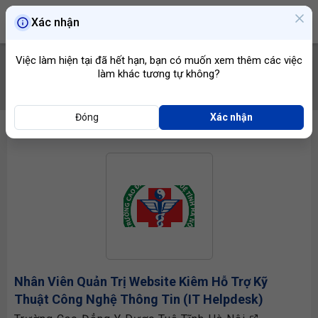
Xác nhận
Việc làm hiện tại đã hết hạn, bạn có muốn xem thêm các việc
làm khác tương tự không?
TÌM VIỆC
Đóng
Xác nhận
Nhân Viên Quản Trị Web
Site Kiêm Hỗ Trợ Kỹ
Thuật Công Nghệ Thông Tin (IT Helpdesk)