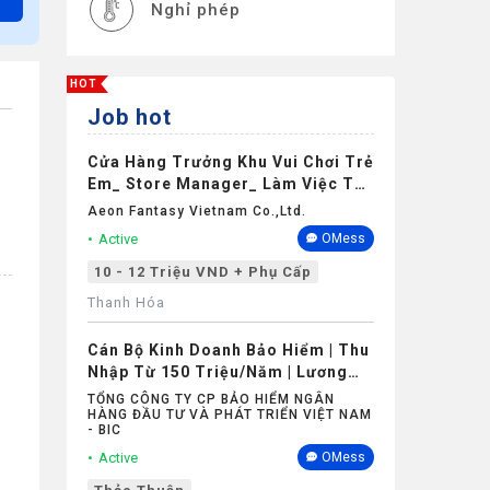
Nghỉ phép
HOT
Job hot
Cửa Hàng Trưởng Khu Vui Chơi Trẻ
Em_ Store Manager_ Làm Việc Tại
Aeon Mall Thanh Hóa
Aeon Fantasy Vietnam Co.,ltd.
Active
OMess
10 - 12 Triệu VND + Phụ Cấp
Thanh Hóa
Cán Bộ Kinh Doanh Bảo Hiểm | Thu
Nhập Từ 150 Triệu/Năm | Lương
Cứng Không Phụ Thuộc Doanh Số
TỔNG CÔNG TY CP BẢO HIỂM NGÂN
HÀNG ĐẦU TƯ VÀ PHÁT TRIỂN VIỆT NAM
- BIC
Active
OMess