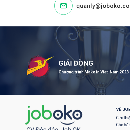
quanly@joboko.c
GIẢI ĐỒNG
Chương trình Make in Viet-Nam 2023
VỀ JO
Giới thi
Góc báo