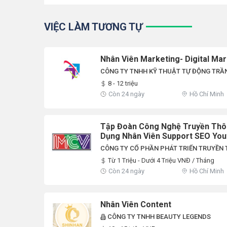
VIỆC LÀM TƯƠNG TỰ
Nhân Viên Marketing- Digital Ma
CÔNG TY TNHH KỸ THUẬT TỰ ĐỘNG TRẦN
8 - 12 triệu
Còn 24 ngày
Hồ Chí Minh
Tập Đoàn Công Nghệ Truyền Th
Dụng Nhân Viên Support SEO You
CÔNG TY CỔ PHẦN PHÁT TRIỂN TRUYỀN
NAM
Từ 1 Triệu - Dưới 4 Triệu VNĐ / Tháng
Còn 24 ngày
Hồ Chí Minh
Nhân Viên Content
CÔNG TY TNHH BEAUTY LEGENDS