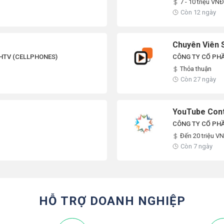
7 - 10 triệu VNĐ
Còn 12 ngày
Chuyên Viên 
HTV (CELLPHONES)
CÔNG TY CỔ PH
Thỏa thuận
Còn 27 ngày
YouTube Cont
CÔNG TY CỔ PH
Đến 20 triệu V
Còn 7 ngày
HỖ TRỢ DOANH NGHIỆP