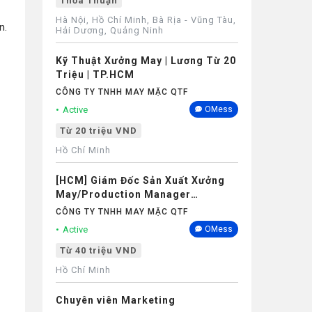
Thỏa Thuận
Hà Nội, Hồ Chí Minh, Bà Rịa - Vũng Tàu,
n.
Hải Dương, Quảng Ninh
Kỹ Thuật Xưởng May | Lương Từ 20
Triệu | TP.HCM
CÔNG TY TNHH MAY MẶC QTF
Active
OMess
Từ 20 triệu VND
Hồ Chí Minh
[HCM] Giám Đốc Sản Xuất Xưởng
May/Production Manager
(Garments) - Lương 40M+
CÔNG TY TNHH MAY MẶC QTF
Active
OMess
Từ 40 triệu VND
Hồ Chí Minh
Chuyên viên Marketing