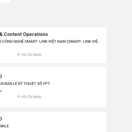
& Content Operations
 CÔNG NGHỆ SMART- LINK VIỆT NAM (SMART- LINK VIỆT
Hồ Chí Minh
O
N BÁN LẺ KỸ THUẬT SỐ FPT
ệu
Hồ Chí Minh
O
BILE