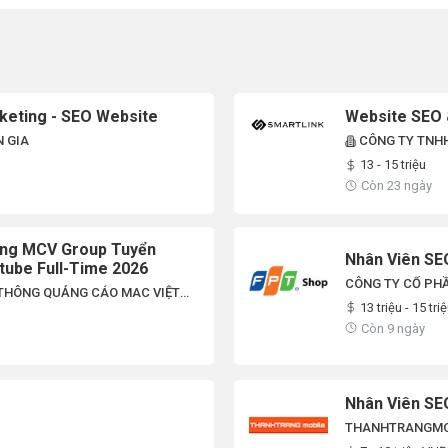
rketing - SEO Website
Website SEO 
 GIA
CÔNG TY TNHH
NAM)
13 - 15 triệu
Còn 23 ngày
ông MCV Group Tuyển
Nhân Viên SE
tube Full-Time 2026
CÔNG TY CỔ PHẦ
 THÔNG QUẢNG CÁO MAC VIỆT
13 triệu - 15 tri
Còn 9 ngày
Nhân Viên SE
THANHTRANGMO