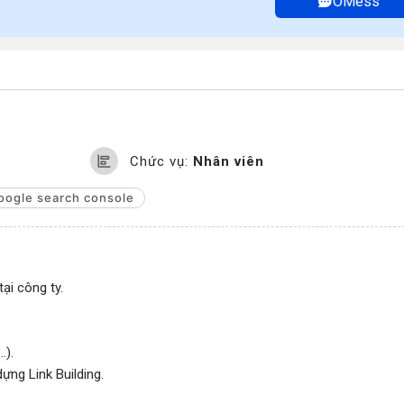
OMess
Chức vụ:
Nhân viên
oogle search console
ại công ty.
.).
ựng Link Building.