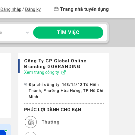
Trang nhà tuyển dụng
Đăng nhập
Đăng ký
/
TÌM VIỆC
ề
Công Ty CP Global Online
Branding GOBRANDING
Xem trang công ty
Địa chỉ công ty: 163/14/12 Tô Hiến
Thành, Phường Hòa Hưng, TP Hồ Chí
Minh
PHÚC LỢI DÀNH CHO BẠN
Thưởng