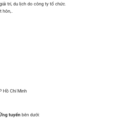
i trí, du lịch do công ty tổ chức.
 hôn,..
P Hồ Chí Minh
Ứng tuyển
bên dưới: