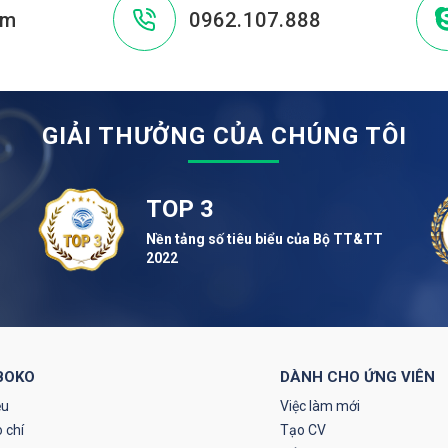
om
0962.107.888
GIẢI THƯỞNG CỦA CHÚNG TÔI
TOP 3
Nền tảng số tiêu biểu của Bộ TT&TT
2022
BOKO
DÀNH CHO ỨNG VIÊN
ệu
Việc làm mới
 chí
Tạo CV