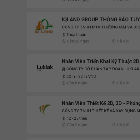
IQLAND GROUP THÔNG BÁO TUYỂ
CÔNG TY TNHH MTV THƯƠNG MẠI VÀ DỊC
Thỏa thuận
Còn 26 ngày
Hà Nội
Nhân Viên Triển Khai Kỹ Thuật 2D
CÔNG TY CỔ PHẦN TẬP ĐOÀN LUKLAK
20 Tr - 32 Tr VND
Còn 6 ngày
Hà Nội
Nhân Viên Thiết Kế 2D, 3D - Phỏn
CÔNG TY TNHH THIẾT KẾ VÀ XÂY DỰNG 
12 - 25 triệu
Còn 9 ngày
Hà Nội