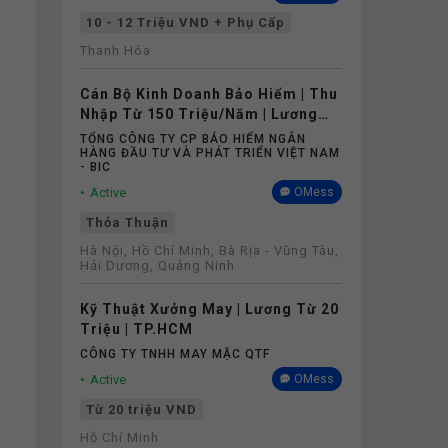
10 - 12 Triệu VND + Phụ Cấp
Thanh Hóa
Cán Bộ Kinh Doanh Bảo Hiểm | Thu
Nhập Từ 150 Triệu/Năm | Lương
Cứng Không Phụ Thuộc Doanh Số
TỔNG CÔNG TY CP BẢO HIỂM NGÂN
HÀNG ĐẦU TƯ VÀ PHÁT TRIỂN VIỆT NAM
- BIC
Active
OMess
Thỏa Thuận
Hà Nội, Hồ Chí Minh, Bà Rịa - Vũng Tàu,
Hải Dương, Quảng Ninh
Kỹ Thuật Xưởng May | Lương Từ 20
Triệu | TP.HCM
CÔNG TY TNHH MAY MẶC QTF
Active
OMess
Từ 20 triệu VND
Hồ Chí Minh