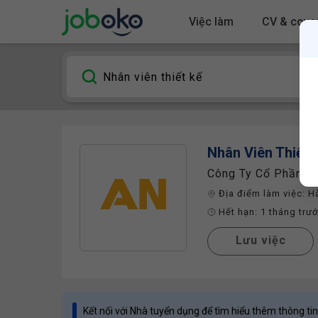
Việc làm
CV & cover
Nhân Viên Thiết 
Công Ty Cổ Phần Đầ
Địa điểm làm việc:
H
Hết hạn:
1 tháng trư
Lưu việc
Kết nối với Nhà tuyển dụng để tìm hiểu thêm thông tin