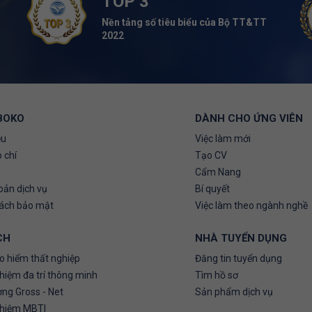
TOP 3
Nền tảng số tiêu biểu của Bộ TT&TT
2022
BOKO
DÀNH CHO ỨNG VIÊN
ệu
Việc làm mới
 chí
Tạo CV
Cẩm Nang
oản dịch vụ
Bí quyết
sách bảo mật
Việc làm theo ngành nghề
CH
NHÀ TUYỂN DỤNG
o hiểm thất nghiệp
Đăng tin tuyển dụng
hiệm đa trí thông minh
Tìm hồ sơ
ơng Gross - Net
Sản phẩm dịch vụ
ghiệm MBTI