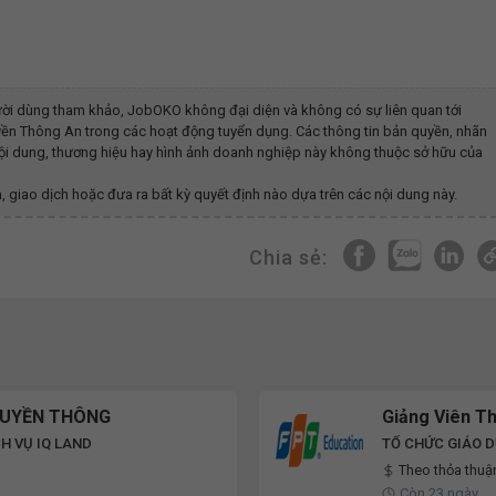
ời dùng tham khảo, JobOKO không đại diện và không có sự liên quan tới
uyền Thông An
trong các hoạt động tuyển dụng. Các thông tin bản quyền, nhãn
 nội dung, thương hiệu hay hình ảnh doanh nghiệp này không thuộc sở hữu của
, giao dịch hoặc đưa ra bất kỳ quyết định nào dựa trên các nội dung này.
Chia sẻ:
RUYỀN THÔNG
Giảng Viên Th
H VỤ IQ LAND
TỔ CHỨC GIÁO D
Theo thỏa thuậ
Còn 23 ngày