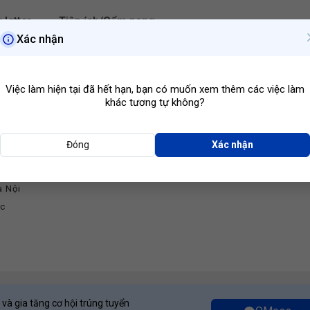
 letter
Tiện ích/Cẩm nang
Xác nhận
Hà Nội
Ngành ngh
Việc làm hiện tại đã hết hạn, bạn có muốn xem thêm các việc làm
khác tương tự không?
Đóng
Xác nhận
Kế
2d Sự Kiện
u Tư Và Phát Triển Truyền Thông AN
à Nội
ớc
 và gia tăng cơ hội trúng tuyển