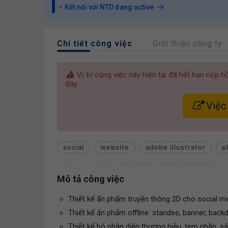
Kết nối với NTD đang active
Chi tiết công việc
Giới thiệu công ty
Vị trí công việc này hiện tại đã hết hạn nộp 
đây:
Việc 
social
website
adobe illustrator
p
Mô tả công việc
Thiết kế ấn phẩm truyền thông 2D cho social me
Thiết kế ấn phẩm offline: standee, banner, backdro
Thiết kế bộ nhận diện thương hiệu, tem nhãn, s