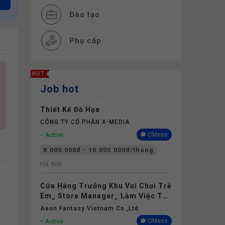
Đào tạo
Phụ cấp
HOT
Job hot
Thiết Kế Đồ Họa
CÔNG TY CỔ PHẦN X-MEDIA
Active
OMess
8.000.000đ - 10.000.000đ/tháng
Hà Nội
Cửa Hàng Trưởng Khu Vui Chơi Trẻ
Em_ Store Manager_ Làm Việc Tại
Aeon Mall Thanh Hóa
Aeon Fantasy Vietnam Co.,ltd.
Active
OMess