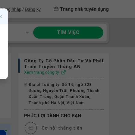
Trang nhà tuyển dụng
Đăng nhập
Đăng ký
/
TÌM VIỆC
ề
Công Ty Cổ Phần Đầu Tư Và Phát
Triển Truyền Thông AN
Xem trang công ty
Địa chỉ công ty: Số 14, ngõ 328
đường Nguyễn Trãi, Phường Thanh
Xuân Trung, Quận Thanh Xuân,
Thành phố Hà Nội, Việt Nam
PHÚC LỢI DÀNH CHO BẠN
Cơ hội thăng tiến