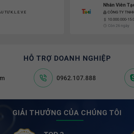
Nhân Viên Tạ
 TƯ K.L.E.V.E
CÔNG TY TNHH
10.000.000-15.
Còn 26 ngày
HỖ TRỢ DOANH NGHIỆP
om
0962.107.888
GIẢI THƯỞNG CỦA CHÚNG TÔI