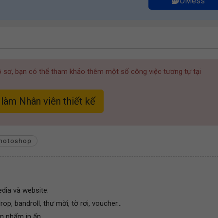
OMess
hồ sơ, bạn có thể tham khảo thêm một số công việc tương tự tại
làm Nhân viên thiết kế
hotoshop
dia và website.
p, bandroll, thư mời, tờ rơi, voucher...
ản phẩm in ấn.