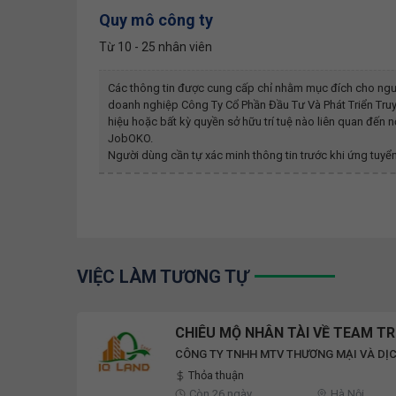
Quy mô công ty
Từ 10 - 25 nhân viên
Các thông tin được cung cấp chỉ nhằm mục đích cho ngư
doanh nghiệp
Công Ty Cổ Phần Đầu Tư Và Phát Triển Tr
hiệu hoặc bất kỳ quyền sở hữu trí tuệ nào liên quan đến
JobOKO.
Người dùng cần tự xác minh thông tin trước khi ứng tuyển
VIỆC LÀM TƯƠNG TỰ
CHIÊU MỘ NHÂN TÀI VỀ TEAM T
CÔNG TY TNHH MTV THƯƠNG MẠI VÀ DỊC
Thỏa thuận
Còn 26 ngày
Hà Nội