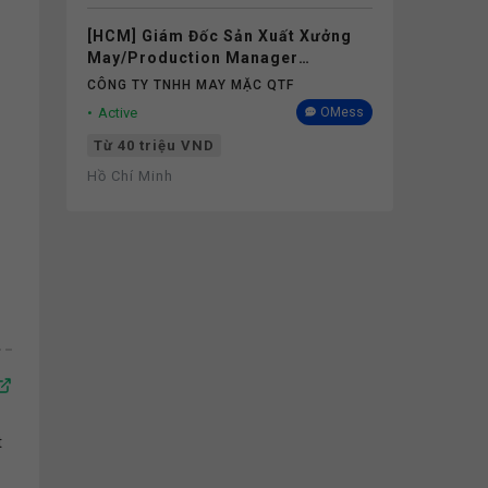
[HCM] Giám Đốc Sản Xuất Xưởng
May/Production Manager
(Garments) - Lương 40M+
CÔNG TY TNHH MAY MẶC QTF
Active
OMess
Từ 40 triệu VND
Hồ Chí Minh
t