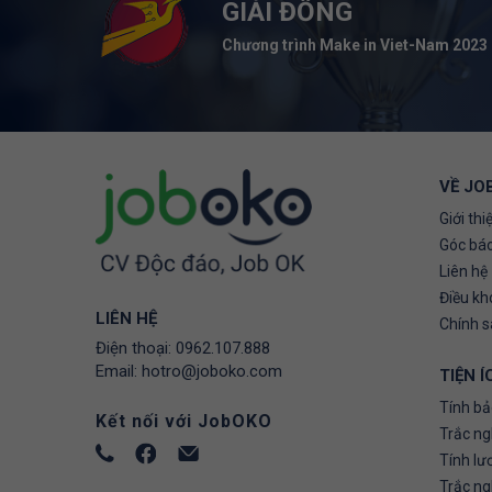
GIẢI ĐỒNG
Chương trình Make in Viet-Nam 2023
VỀ JO
Giới thi
Góc báo
Liên hệ
Điều kh
LIÊN HỆ
Chính 
Điện thoại:
0962.107.888
Email:
hotro@joboko.com
TIỆN Í
Tính bả
Kết nối với JobOKO
Trắc ng
Tính lư
Trắc n