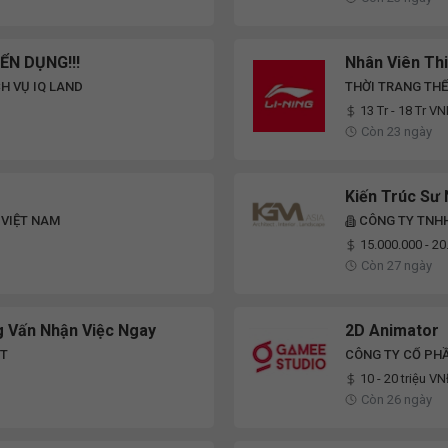
N DỤNG!!!
Nhân Viên Thi
H VỤ IQ LAND
THỜI TRANG THỂ
13 Tr - 18 Tr V
Còn 23 ngày
Kiến Trúc Sư 
 VIỆT NAM
CÔNG TY TNH
15.000.000 - 2
Còn 27 ngày
g Vấn Nhận Việc Ngay
2D Animator
MT
CÔNG TY CỔ PH
10 - 20 triệu V
Còn 26 ngày