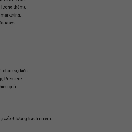
l lương thêm).
 marketing.
ủa team.
ổ chức sự kiện.
, Premiere...
hiệu quả.
ụ cấp + lương trách nhiệm.