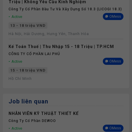
Triệu | Không Yêu Cầu Kinh Nghiệm
Công Ty Cổ Phần Đầu Tư Và Xây Dựng Số 18.3 (LICOGI 18.3)
Active
OMess
13 - 18 triệu VND
Hà Nội, Hải Dương, Hưng Yên, Thanh Hóa
Kế Toán Thuế | Thu Nhập 15 - 18 Triệu | TP.HCM
CÔNG TY CỔ PHẦN LAI PHÚ
Active
OMess
15 - 18 triệu VND
Hồ Chí Minh
Job liên quan
NHÂN VIÊN KỸ THUẬT THIẾT KẾ
Công Ty Cổ Phần DEWOO
Active
OMess