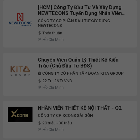
[HCM] Công Ty Đầu Tư Và Xây Dựng
NEWTECONS Tuyển Dụng Nhân Viên
Thiết Kế Full-Time 2026
CÔNG TY CỔ PHẦN ĐẦU TƯ XÂY DỰNG
NEWTECONS
Thỏa thuận
Hồ Chí Minh
Chuyên Viên Quản Lý Thiết Kế Kiến
Trúc (Chủ Đầu Tư BĐS)
CÔNG TY CỔ PHẦN TẬP ĐOÀN KITA GROUP
22 Tr - 26 Tr VND
Hồ Chí Minh
NHÂN VIÊN THIẾT KẾ NỘI THẤT - Q2
CÔNG TY CP XCONS SÀI GÒN
20 triệu - 30 triệu
Hồ Chí Minh