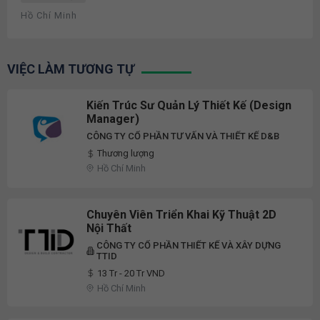
Hồ Chí Minh
VIỆC LÀM TƯƠNG TỰ
Kiến Trúc Sư Quản Lý Thiết Kế (Design
Manager)
CÔNG TY CỔ PHẦN TƯ VẤN VÀ THIẾT KẾ D&B
Thương lượng
Hồ Chí Minh
Chuyên Viên Triển Khai Kỹ Thuật 2D
Nội Thất
CÔNG TY CỔ PHẦN THIẾT KẾ VÀ XÂY DỰNG
TTID
13 Tr - 20 Tr VND
Hồ Chí Minh