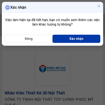
Xác nhận
Việc làm hiện tại đã hết hạn, bạn có muốn xem thêm các việc
làm khác tương tự không?
TÌM VIỆC
Đóng
Xác nhận
Nhân Viên Thiết Kế 3D
Nội Thất
CÔNG TY TNHH NỘI THẤT TÙY CHỈNH PHÚC MỸ