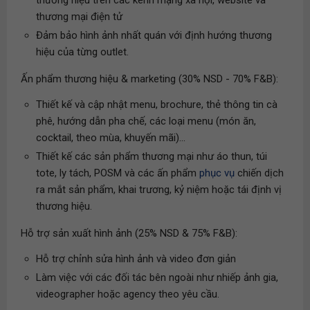
thương hiệu trên các kênh mạng xã hội, website và
thương mại điện tử
Đảm bảo hình ảnh nhất quán với định hướng thương
hiệu của từng outlet.
Ấn phẩm thương hiệu & marketing (30% NSD - 70% F&B):
Thiết kế và cập nhật menu, brochure, thẻ thông tin cà
phê, hướng dẫn pha chế, các loại menu (món ăn,
cocktail, theo mùa, khuyến mãi)...
Thiết kế các sản phẩm thương mại như áo thun, túi
tote, ly tách, POSM và các ấn phẩm
phục vụ
chiến dịch
ra mắt sản phẩm, khai trương, kỷ niệm hoặc tái định vị
thương hiệu.
Hỗ trợ sản xuất hình ảnh (25% NSD & 75% F&B):
Hỗ trợ chỉnh sửa hình ảnh và video đơn giản
Làm việc với các đối tác bên ngoài như nhiếp ảnh gia,
videographer hoặc agency theo yêu cầu.