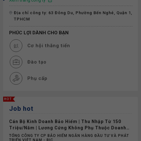
Xem trang công ty
Địa chỉ công ty: 63 Đông Du, Phường Bến Nghé, Quận 1,
TPHCM
PHÚC LỢI DÀNH CHO BẠN
Cơ hội thăng tiến
Đào tạo
Phụ cấp
Bảo hiểm
HOT
Job hot
Khám sức khỏe
Cán Bộ Kinh Doanh Bảo Hiểm | Thu Nhập Từ 150
Triệu/Năm | Lương Cứng Không Phụ Thuộc Doanh
Số
TỔNG CÔNG TY CP BẢO HIỂM NGÂN HÀNG ĐẦU TƯ VÀ PHÁT
TRIỂN VIỆT NAM - BIC