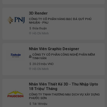
3D Render
CÔNG TY CỔ PHẦN VÀNG BẠC ĐÁ QUÝ PHÚ
NHUẬN - PNJ
thỏa thuận
Hồ Chí Minh
Nhân Viên Graphic Designer
CÔNG TY CỔ PHẦN CÔNG NGHỆ PHẦN MỀM
TINH VÂN
20-25 triệu VND
Hồ Chí Minh
Nhân Viên Thiết Kế 3D - Thu Nhập Upto
18 Triệu/ Tháng
CÔNG TY TNHH THƯƠNG MẠI DỊCH VỤ XÂY DỰNG
PHƯỚC SƠN
Tới 18 triệu