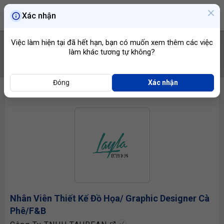
Xác nhận
Việc làm hiện tại đã hết hạn, bạn có muốn xem thêm các việc
làm khác tương tự không?
TÌM VIỆC
Đóng
Xác nhận
Nhân Viên Thiết Kế Đồ Họa
/ Graphic Designer Cà
Phê/F&B