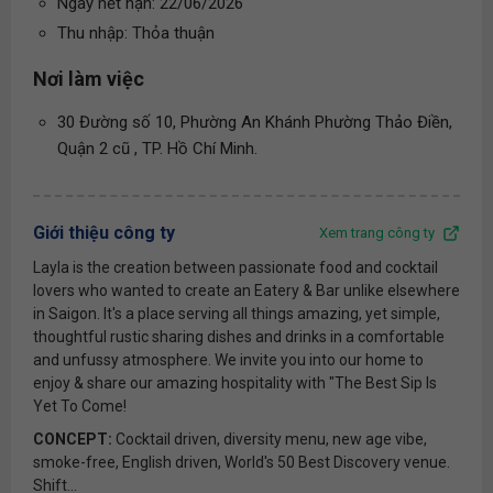
Ngày hết hạn: 22/06/2026
Thu nhập: Thỏa thuận
Nơi làm việc
30 Đường số 10, Phường An Khánh Phường Thảo Điền,
Quận 2 cũ , TP. Hồ Chí Minh.
Giới thiệu công ty
Xem trang công ty
Layla is the creation between passionate food and cocktail
lovers who wanted to create an Eatery & Bar unlike elsewhere
in Saigon. It's a place serving all things amazing, yet simple,
thoughtful rustic sharing dishes and drinks in a comfortable
and unfussy atmosphere. We invite you into our home to
enjoy & share our amazing hospitality with "The Best Sip Is
Yet To Come!
CONCEPT:
Cocktail driven, diversity menu, new age vibe,
smoke-free, English driven, World's 50 Best Discovery venue.
Shift...