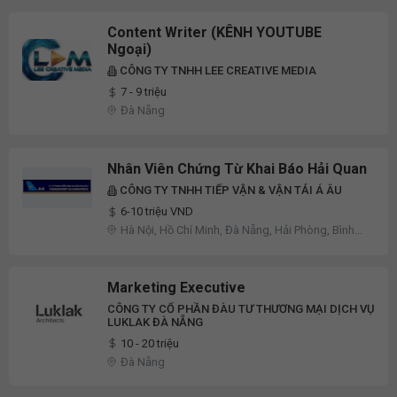
Content Writer (KÊNH YOUTUBE
Ngoại)
CÔNG TY TNHH LEE CREATIVE MEDIA
7 - 9 triệu
Đà Nẵng
Nhân Viên Chứng Từ Khai Báo Hải Quan
CÔNG TY TNHH TIẾP VẬN & VẬN TẢI Á ÂU
6-10 triệu VND
Hà Nội, Hồ Chí Minh, Đà Nẵng, Hải Phòng, Bình
Dương
Marketing Executive
CÔNG TY CỔ PHẦN ĐÀU TƯ THƯƠNG MẠI DỊCH VỤ
LUKLAK ĐÀ NẴNG
10 - 20 triệu
Đà Nẵng