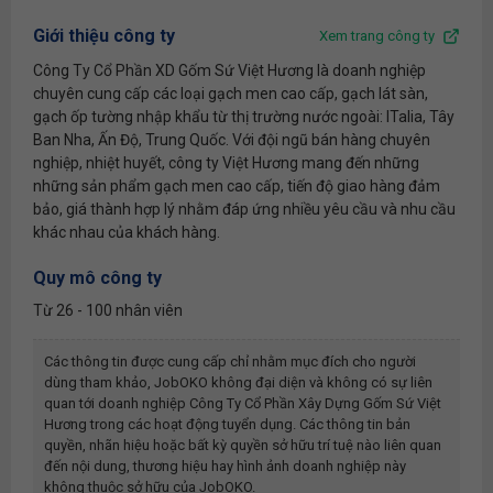
Giới thiệu công ty
Xem trang công ty
Công Ty Cổ Phần XD Gốm Sứ Việt Hương là doanh nghiệp
chuyên cung cấp các loại gạch men cao cấp, gạch lát sàn,
gạch ốp tường nhập khẩu từ thị trường nước ngoài: ITalia, Tây
Ban Nha, Ấn Độ, Trung Quốc. Với đội ngũ bán hàng chuyên
nghiệp, nhiệt huyết, công ty Việt Hương mang đến những
những sản phẩm gạch men cao cấp, tiến độ giao hàng đảm
bảo, giá thành hợp lý nhằm đáp ứng nhiều yêu cầu và nhu cầu
khác nhau của khách hàng.
Quy mô công ty
Từ 26 - 100 nhân viên
Các thông tin được cung cấp chỉ nhằm mục đích cho người
dùng tham khảo, JobOKO không đại diện và không có sự liên
quan tới doanh nghiệp
Công Ty Cổ Phần Xây Dựng Gốm Sứ Việt
Hương
trong các hoạt động tuyển dụng. Các thông tin bản
quyền, nhãn hiệu hoặc bất kỳ quyền sở hữu trí tuệ nào liên quan
đến nội dung, thương hiệu hay hình ảnh doanh nghiệp này
không thuộc sở hữu của JobOKO.