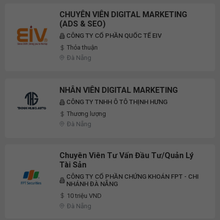
CHUYÊN VIÊN DIGITAL MARKETING
(ADS & SEO)
CÔNG TY CỔ PHẦN QUỐC TẾ EIV
Thỏa thuận
Đà Nẵng
NHÂN VIÊN DIGITAL MARKETING
CÔNG TY TNHH Ô TÔ THỊNH HƯNG
Thương lượng
Đà Nẵng
Chuyên Viên Tư Vấn Đầu Tư/Quản Lý
Tài Sản
CÔNG TY CỔ PHẦN CHỨNG KHOÁN FPT - CHI
NHÁNH ĐÀ NẴNG
10 triệu VND
Đà Nẵng