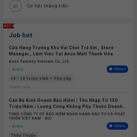
Cơ hội thăng tiến
Thưởng
HOT
Job hot
Bảo hiểm
Cửa Hàng Trưởng Khu Vui Chơi Trẻ Em_ Store
Manager_ Làm Việc Tại Aeon Mall Thanh Hóa
Aeon Fantasy Vietnam Co.,ltd.
Active
OMess
10 - 12 Triệu VND + Phụ Cấp
Thanh Hóa
Cán Bộ Kinh Doanh Bảo Hiểm | Thu Nhập Từ 150
Triệu/Năm | Lương Cứng Không Phụ Thuộc Doanh
Số
TỔNG CÔNG TY CP BẢO HIỂM NGÂN HÀNG ĐẦU TƯ VÀ PHÁT
TRIỂN VIỆT NAM - BIC
Active
OMess
Thỏa Thuận