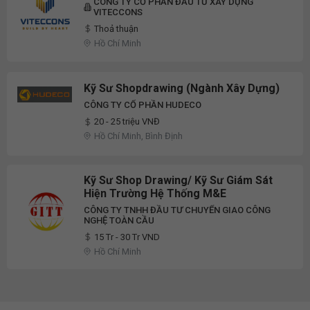
CÔNG TY CỔ PHẦN ĐẦU TƯ XÂY DỰNG
VITECCONS
Thoả thuận
Hồ Chí Minh
Kỹ Sư Shopdrawing (Ngành Xây Dựng)
CÔNG TY CỔ PHẦN HUDECO
20 - 25 triệu VNĐ
Hồ Chí Minh, Bình Định
Kỹ Sư Shop Drawing/ Kỹ Sư Giám Sát
Hiện Trường Hệ Thống M&E
CÔNG TY TNHH ĐẦU TƯ CHUYỂN GIAO CÔNG
NGHỆ TOÀN CẦU
15 Tr - 30 Tr VND
Hồ Chí Minh