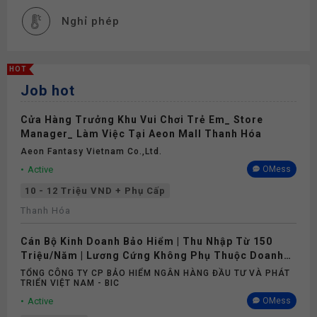
Nghỉ phép
HOT
Job hot
Cửa Hàng Trưởng Khu Vui Chơi Trẻ Em_ Store
Manager_ Làm Việc Tại Aeon Mall Thanh Hóa
Aeon Fantasy Vietnam Co.,ltd.
Active
OMess
10 - 12 Triệu VND + Phụ Cấp
Thanh Hóa
Cán Bộ Kinh Doanh Bảo Hiểm | Thu Nhập Từ 150
Triệu/Năm | Lương Cứng Không Phụ Thuộc Doanh
Số
TỔNG CÔNG TY CP BẢO HIỂM NGÂN HÀNG ĐẦU TƯ VÀ PHÁT
TRIỂN VIỆT NAM - BIC
Active
OMess