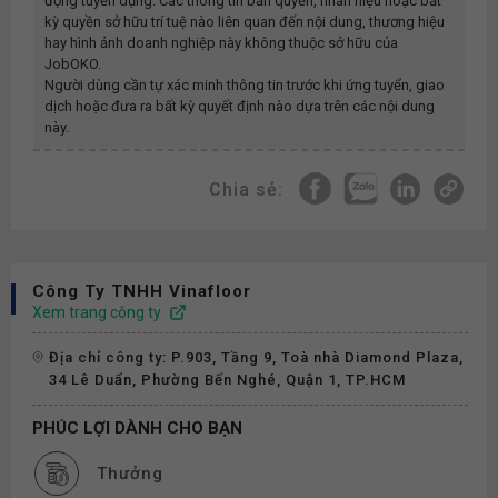
động tuyển dụng. Các thông tin bản quyền, nhãn hiệu hoặc bất
kỳ quyền sở hữu trí tuệ nào liên quan đến nội dung, thương hiệu
hay hình ảnh doanh nghiệp này không thuộc sở hữu của
JobOKO.
Người dùng cần tự xác minh thông tin trước khi ứng tuyển, giao
dịch hoặc đưa ra bất kỳ quyết định nào dựa trên các nội dung
này.
Chia sẻ:
Công Ty TNHH Vinafloor
Xem trang công ty
Địa chỉ công ty: P.903, Tầng 9, Toà nhà Diamond Plaza,
34 Lê Duẩn, Phường Bến Nghé, Quận 1, TP.HCM
PHÚC LỢI DÀNH CHO BẠN
Thưởng