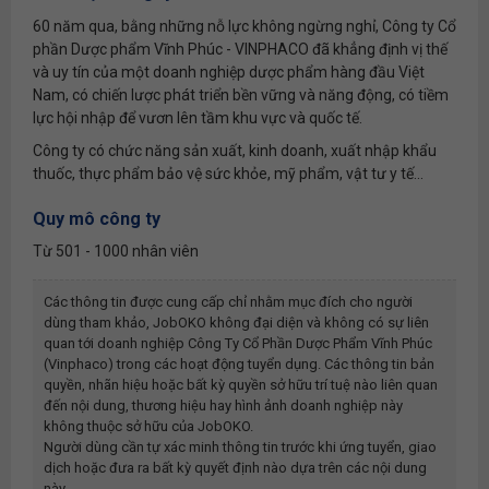
60 năm qua, bằng những nỗ lực không ngừng nghỉ, Công ty Cổ
phần Dược phẩm Vĩnh Phúc - VINPHACO đã khẳng định vị thế
và uy tín của một doanh nghiệp dược phẩm hàng đầu Việt
Nam, có chiến lược phát triển bền vững và năng động, có tiềm
lực hội nhập để vươn lên tầm khu vực và quốc tế.
Công ty có chức năng sản xuất, kinh doanh, xuất nhập khẩu
thuốc, thực phẩm bảo vệ sức khỏe, mỹ phẩm, vật tư y tế...
Quy mô công ty
Từ 501 - 1000 nhân viên
Các thông tin được cung cấp chỉ nhằm mục đích cho người
dùng tham khảo, JobOKO không đại diện và không có sự liên
quan tới doanh nghiệp
Công Ty Cổ Phần Dược Phẩm Vĩnh Phúc
(vinphaco)
trong các hoạt động tuyển dụng. Các thông tin bản
quyền, nhãn hiệu hoặc bất kỳ quyền sở hữu trí tuệ nào liên quan
đến nội dung, thương hiệu hay hình ảnh doanh nghiệp này
không thuộc sở hữu của JobOKO.
Người dùng cần tự xác minh thông tin trước khi ứng tuyển, giao
dịch hoặc đưa ra bất kỳ quyết định nào dựa trên các nội dung
này.