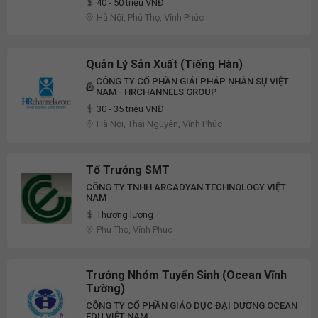
40 - 50 triệu VNĐ
Hà Nội, Phú Thọ, Vĩnh Phúc
Quản Lý Sản Xuất (Tiếng Hàn)
CÔNG TY CỔ PHẦN GIẢI PHÁP NHÂN SỰ VIỆT
NAM - HRCHANNELS GROUP
30 - 35 triệu VNĐ
Hà Nội, Thái Nguyên, Vĩnh Phúc
Tổ Trưởng SMT
CÔNG TY TNHH ARCADYAN TECHNOLOGY VIỆT
NAM
Thương lượng
Phú Thọ, Vĩnh Phúc
Trưởng Nhóm Tuyển Sinh (Ocean Vĩnh
Tường)
CÔNG TY CỔ PHẦN GIÁO DỤC ĐẠI DƯƠNG OCEAN
EDU VIỆT NAM