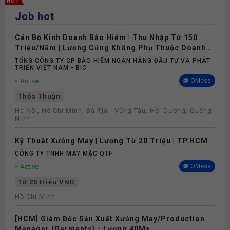
HOT
Job hot
Cán Bộ Kinh Doanh Bảo Hiểm | Thu Nhập Từ 150
Triệu/Năm | Lương Cứng Không Phụ Thuộc Doanh
Số
TỔNG CÔNG TY CP BẢO HIỂM NGÂN HÀNG ĐẦU TƯ VÀ PHÁT
TRIỂN VIỆT NAM - BIC
Active
OMess
Thỏa Thuận
Hà Nội, Hồ Chí Minh, Bà Rịa - Vũng Tàu, Hải Dương, Quảng
Ninh
Kỹ Thuật Xưởng May | Lương Từ 20 Triệu | TP.HCM
CÔNG TY TNHH MAY MẶC QTF
Active
OMess
Từ 20 triệu VND
Hồ Chí Minh
[HCM] Giám Đốc Sản Xuất Xưởng May/Production
Manager (Garments) - Lương 40M+