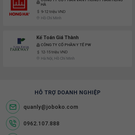
HÀ
9-12 triệu VND
Hồ Chí Minh
Kế Toán Giá Thành
CÔNG TY CỔ PHẦN Y TẾ PW
12-15 triệu VND
Hà Nội, Hồ Chí Minh
HỖ TRỢ DOANH NGHIỆP
quanly@joboko.com
0962.107.888